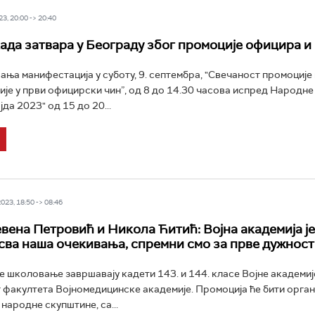
3, 20:00 -> 20:40
када затвара у Београду због промоције официра и
ња манифестација у суботу, 9. септембра, "Свечаност промоције
ије у први официрски чин”, од 8 до 14.30 часова испред Народне
да 2023" од 15 до 20...
23, 18:50 -> 08:46
вена Петровић и Никола Ћитић: Војна академија је
сва наша очекивања, спремни смо за прве дужност
је школовање завршавају кадети 143. и 144. класе Војне академије
факултета Војномедицинске академије. Промоција ће бити орга
народне скупштине, са...