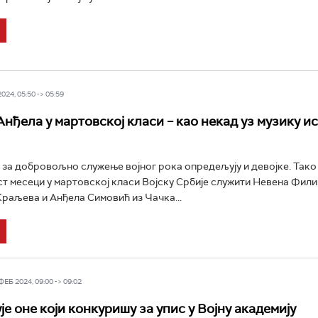
24, 05:50 -> 05:59
Анђела у мартовској класи – као некад уз музику и
 за добровољно служење војног рока опредељују и девојке. Тако
т месеци у мартовској класи Војску Србије служити Невена Фили
раљева и Анђела Симовић из Чачка...
Б 2024, 09:00 -> 09:02
е оне који конкуришу за упис у Војну академију