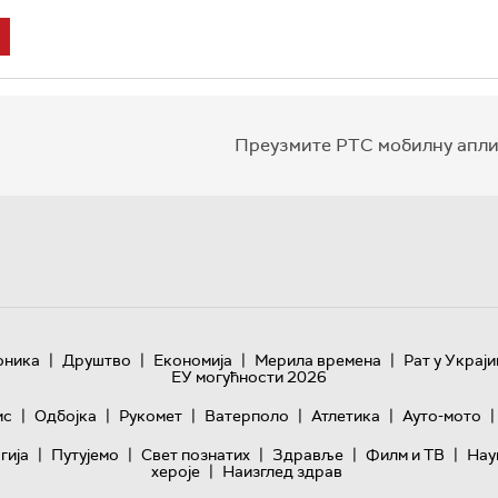
Преузмите РТС мобилну апли
|
|
|
|
оника
Друштво
Економија
Мерила времена
Рат у Украји
ЕУ могућности 2026
|
|
|
|
|
|
ис
Одбојка
Рукомет
Ватерполо
Атлетика
Ауто-мото
|
|
|
|
|
гијa
Путујемо
Свет познатих
Здравље
Филм и ТВ
Нау
|
хероје
Наизглед здрав