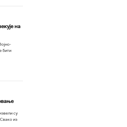
екује на
Војно-
е бити
ловање
извели су
 Свако из