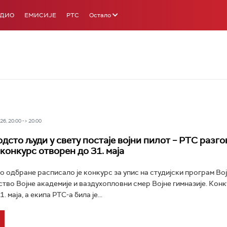
АДИО
ЕМИСИЈЕ
РТС
Остало
6, 20:00 -> 20:00
дсто људи у свету постаје војни пилот – РТС разго
конкурс отворен до 31. маја
 одбране расписало је конкурс за упис на студијски програм Во
тво Војне академије и ваздухопловни смер Војне гимназије. Конк
 маја, а екипа РТС-а била је...