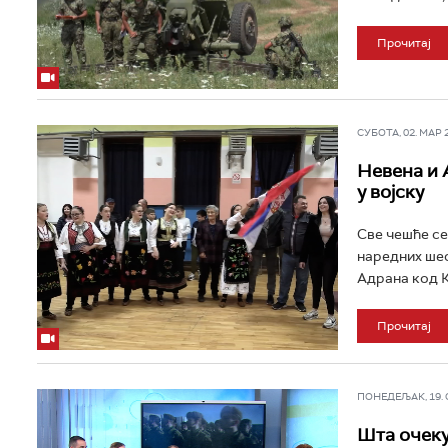
Прочитај
СУБОТА, 02. МАР 20
Невена и 
у војску
Све чешће се
наредних шес
Адрана код К
Прочитај
ПОНЕДЕЉАК, 19. ФЕ
Шта очекуј