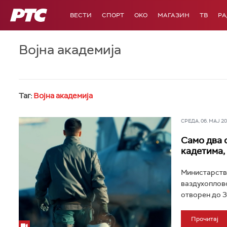
РТС
ВЕСТИ
СПОРТ
OKO
МАГАЗИН
ТВ
Р
Војна академија
Таг:
Војна академија
СРЕДА, 06. МАЈ 202
Само два о
кадетима, 
Министарство
ваздухопловс
отворен до 31.
Прочитај