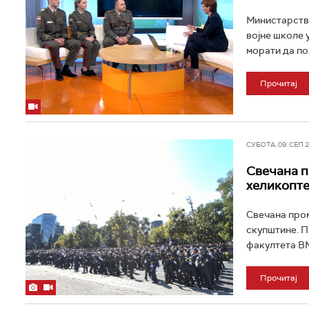
Министарство
војне школе 
морати да пол
Прочитај
СУБОТА, 09. СЕП 20
Свечана п
хеликопте
Свечана пром
скупштине. П
факултета ВМ
Прочитај