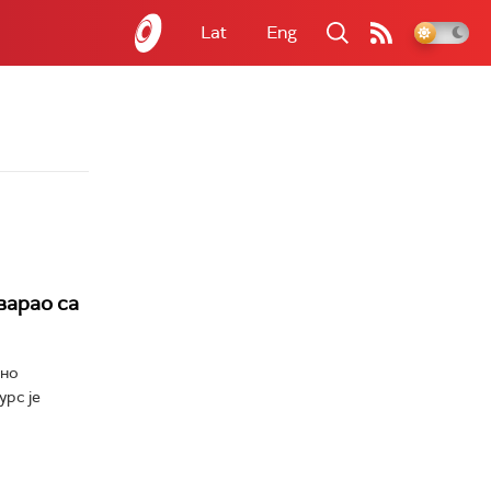
Lat
Eng
варао са
јно
урс је