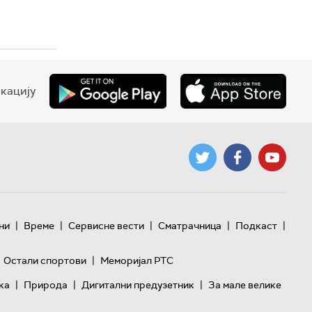
кацију
|
|
|
|
|
ни
Време
Сервисне вести
Сматрачница
Подкаст
|
Остали спортови
Меморијал РТС
|
|
|
ка
Природа
Дигитални предузетник
За мале велике