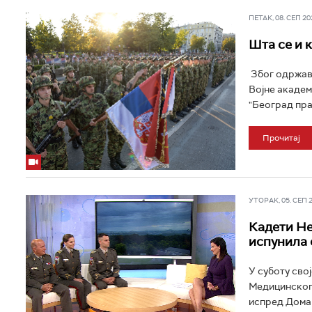
ПЕТАК, 08. СЕП 202
Шта се и 
Због одржава
Војне академ
"Београд прај
Прочитај
УТОРАК, 05. СЕП 20
Кадети Не
испунила 
У суботу сво
Медицинског 
испред Дома 