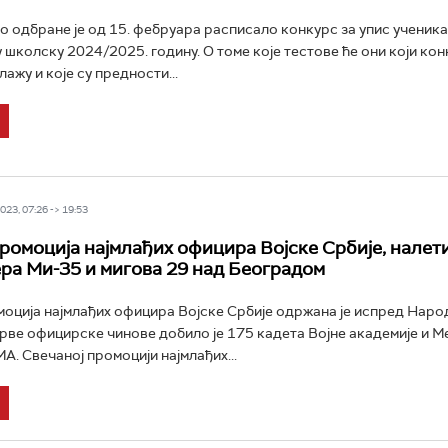
 одбране је од 15. фебруара расписало конкурс за упис ученика 
у школску 2024/2025. годину. О томе које тестове ће они који ко
ажу и које су предности...
23, 07:26 -> 19:53
ромоција најмлађих официра Војске Србије, налет
ра Ми-35 и мигова 29 над Београдом
оција најмлађих официра Војске Србије одржана је испред Наро
рве официрске чинове добило је 175 кадета Војне академије и 
А. Свечаној промоцији најмлађих...