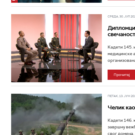
СРЕДА, 30. ЈУЛ 202
Дипломци 
свечаност
Kадети 145. 
медицинске а
организована 
Прочитај
ПЕТАК, 13. ЈУН 202
Челик као
Кадети 146. 
завршну вежб
свог домена, 