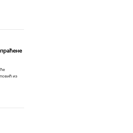
спраћене
 ће
повић из