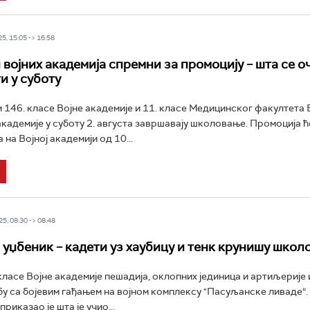
5, 15:05 -> 16:58
војних академија спремни за промоцију – шта се оч
и у суботу
и 146. класе Војне академије и 11. класе Медицинског факултета 
кадемије у суботу 2. августа завршавају школовање. Промоција ћ
на Војној академији од 10...
5, 08:30 -> 08:48
 уџбеник – кадети уз хаубицу и тенк крунишу шко
класе Војне академије пешадија, оклопних јединица и артиљерије 
у са бојевим гађањем на војном комплексу "Пасуљанске ливаде“.
приказао је шта је учио...