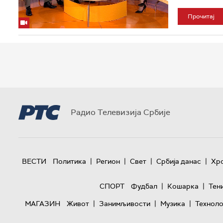
Прочитај
Радио Телевизија Србије
|
|
|
|
ВЕСТИ
Политика
Регион
Свет
Србија данас
Хр
|
|
СПОРТ
Фудбал
Кошарка
Тен
|
|
|
МАГАЗИН
Живот
Занимљивости
Музика
Техноло