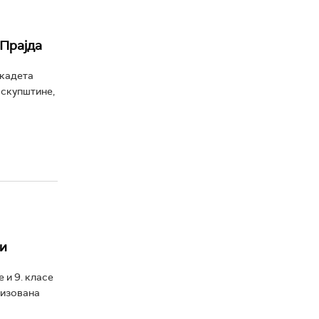
 Прајда
 кадета
 скупштине,
и
 и 9. класе
низована