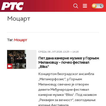
РТС
Моцарт
Таг:
Моцарт
СРЕДА, 08. ЈУЛ 2026, 13:25 -> 14:16
Пет дана камерне музике у Горњем
Милановцу – почео фестивал
„Bliss“
Концертом београдског ансамбла
„Метаморфозис“, у Горњем
Милановцу, свечано је отворен
девети Међународни фестивал
камерне музике "Bliss". Под називом
„Реквијем за вечност“, овогодишње
издање фестивала...