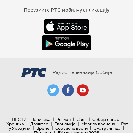
Преузмите РТС мобилну апликацију
Радио Телевизија Србије
|
|
|
|
ВЕСТИ
Политика
Регион
Свет
Србија данас
|
|
|
|
Хроника
Друштво
Економија
Мерила времена
Рат
|
|
|
|
у Украјини
Време
Сервисне вести
Сматрачница
|
Подкаст
ЕУ могућности 2026