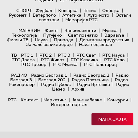
|
|
|
|
СПОРТ
Фудбал
Кошарка
Тенис
Одбојка
|
|
|
|
Рукомет
Ватерполо
Атлетика
Ауто-мото
Остали
|
спортови
Меморијал РТС
|
|
|
МАГАЗИН
Живот
Занимљивости
Музика
|
|
|
|
Технологијa
Путујемо
Свет познатих
Здравље
|
|
|
|
Филм и ТВ
Наука
Природа
Дигитални предузетник
|
За мале велике хероје
Наизглед здрав
|
|
|
|
|
ТВ
РТС 1
РТС 2
РТС 3
РТС Свет
РТС Наука
|
|
|
|
РТС Драма
РТС Живот
РТС Класика
РТС Коло
|
|
РТС Трезор
РТС Музика
РТС Полетарац
|
|
РАДИО
Радио Београд 1
Радио Београд 2
Радио
|
|
|
Београд 3
Београд 202
Радио Плетеница
Радио
|
|
|
Рокенролер
Радио Џубокс
Радио Вртешка
Радио
|
Џезер
Архив
|
|
|
|
РТС
Контакт
Маркетинг
Јавне набавке
Конкурси
Интернет портал
МАПА САЈТА