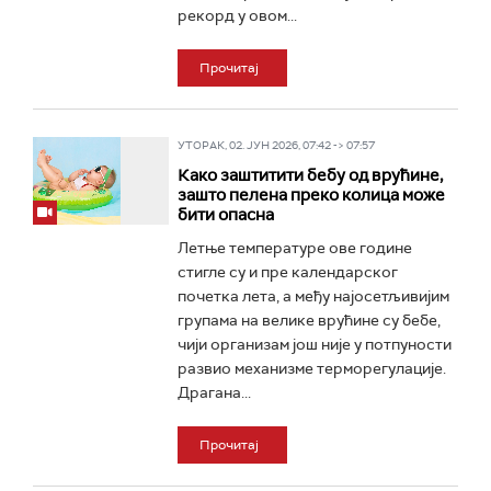
рекорд у овом...
Прочитај
УТОРАК, 02. ЈУН 2026, 07:42 -> 07:57
Како заштитити бебу од врућине,
зашто пелена преко колица може
бити опасна
Летње температуре ове године
стигле су и пре календарског
почетка лета, а међу најосетљивијим
групама на велике врућине су бебе,
чији организам још није у потпуности
развио механизме терморегулације.
Драгана...
Прочитај