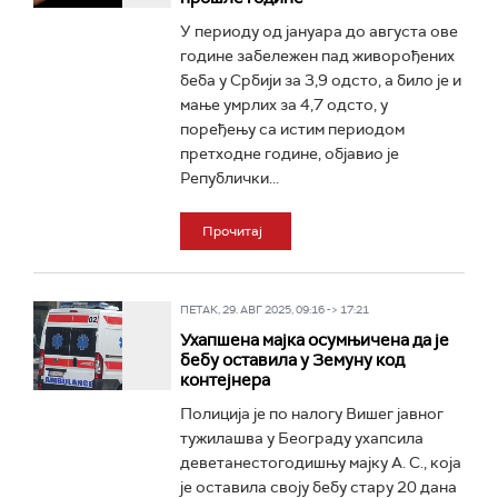
У периоду од јануара до августа ове
године забележен пад живорођених
беба у Србији за 3,9 одсто, а било је и
мање умрлих за 4,7 одсто, у
поређењу са истим периодом
претходне године, објавио је
Републички...
Прочитај
ПЕТАК, 29. АВГ 2025, 09:16 -> 17:21
Ухапшена мајка осумњичена да је
бебу оставила у Земуну код
контејнера
Полиција је по налогу Вишег јавног
тужилашва у Београду ухапсила
деветанестогодишњу мајку А. С., која
је оставила своју бебу стару 20 дана