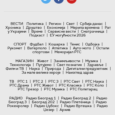
|
|
|
|
ВЕСТИ
Политика
Регион
Свет
Србија данас
|
|
|
|
Хроника
Друштво
Економија
Мерила времена
Рат
|
|
|
|
у Украјини
Време
Сервисне вести
Сматрачница
|
Подкаст
ЕУ могућности 2026
|
|
|
|
СПОРТ
Фудбал
Кошарка
Тенис
Одбојка
|
|
|
|
Рукомет
Ватерполо
Атлетика
Ауто-мото
Остали
|
спортови
Меморијал РТС
|
|
|
МАГАЗИН
Живот
Занимљивости
Музика
|
|
|
|
Технологијa
Путујемо
Свет познатих
Здравље
|
|
|
|
Филм и ТВ
Наука
Природа
Дигитални предузетник
|
За мале велике хероје
Наизглед здрав
|
|
|
|
|
ТВ
РТС 1
РТС 2
РТС 3
РТС Свет
РТС Наука
|
|
|
|
РТС Драма
РТС Живот
РТС Класика
РТС Коло
|
|
РТС Трезор
РТС Музика
РТС Полетарац
|
|
РАДИО
Радио Београд 1
Радио Београд 2
Радио
|
|
|
Београд 3
Београд 202
Радио Плетеница
Радио
|
|
|
Рокенролер
Радио Џубокс
Радио Вртешка
Радио
|
Џезер
Архив