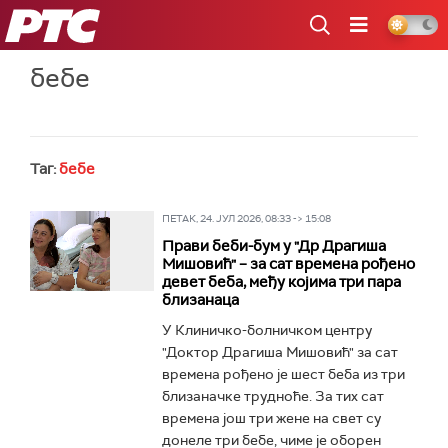
РТС
бебе
Таг:
бебе
ПЕТАК, 24. ЈУЛ 2026, 08:33 -> 15:08
Прави беби-бум у "Др Драгиша
Мишовић" – за сат времена рођено
девет беба, међу којима три пара
близанаца
У Клиничко-болничком центру
"Доктор Драгиша Мишовић" за сат
времена рођено је шест беба из три
близаначке трудноће. За тих сат
времена још три жене на свет су
донеле три бебе, чиме је оборен