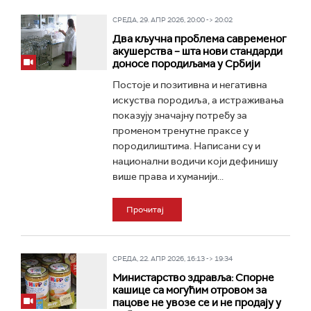
СРЕДА, 29. АПР 2026, 20:00 -> 20:02
Два кључна проблема савременог
акушерства – шта нови стандарди
доносе породиљама у Србији
Постоје и позитивна и негативна
искуства породиља, а истраживања
показују значајну потребу за
променом тренутне праксе у
породилиштима. Написани су и
национални водичи који дефинишу
више права и хуманији...
Прочитај
СРЕДА, 22. АПР 2026, 16:13 -> 19:34
Министарство здравља: Спорне
кашице са могућим отровом за
пацове не увозе се и не продају у