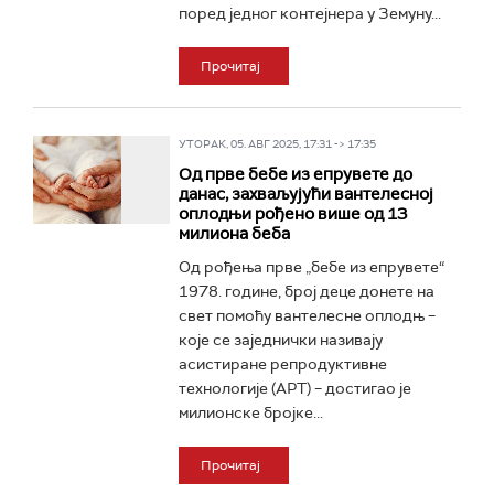
поред једног контејнера у Земуну...
Прочитај
УТОРАК, 05. АВГ 2025, 17:31 -> 17:35
Од прве бебе из епрувете до
данас, захваљујући вантелесној
оплодњи рођено више од 13
милиона беба
Од рођења прве „бебе из епрувете“
1978. године, број деце донете на
свет помоћу вантелесне оплодњ –
које се заједнички називају
асистиране репродуктивне
технологије (АРТ) – достигао је
милионске бројке...
Прочитај