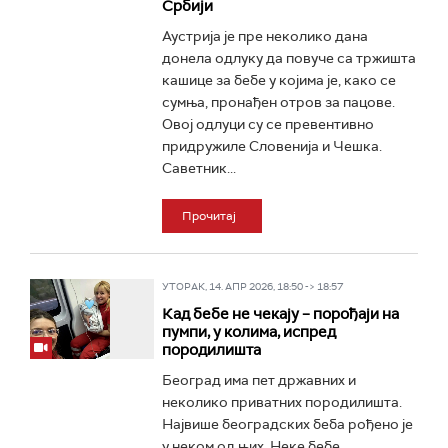
Србији
Аустрија је пре неколико дана
донела одлуку да повуче са тржишта
кашице за бебе у којима је, како се
сумња, пронађен отров за пацове.
Овој одлуци су се превентивно
придружиле Словенија и Чешка.
Саветник...
Прочитај
УТОРАК, 14. АПР 2026, 18:50 -> 18:57
Кад бебе не чекају – порођаји на
пумпи, у колима, испред
породилишта
Београд има пет државних и
неколико приватних породилишта.
Највише београдских беба рођено је
у неком од њих. Неке бебе