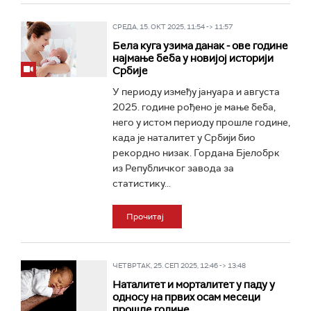
СРЕДА, 15. ОКТ 2025, 11:54 -> 11:57
Бела куга узима данак - ове године
најмање беба у новијој историји
Србије
У периоду између јануара и августа
2025. године рођено је мање беба,
него у истом периоду прошле године,
када је наталитет у Србији био
рекордно низак. Гордана Бјелобрк
из Републичког завода за
статистику...
Прочитај
ЧЕТВРТАК, 25. СЕП 2025, 12:46 -> 13:48
Наталитет и морталитет у паду у
односу на првих осам месеци
прошле године