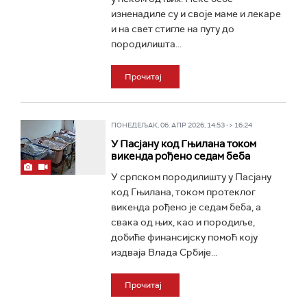
изненадиле су и своје маме и лекаре
и на свет стигле на путу до
породилишта...
Прочитај
ПОНЕДЕЉАК, 06. АПР 2026, 14:53 -> 16:24
У Пасјану код Гњилана током
викенда рођено седам беба
У српском породилишту у Пасјану
код Гњилана, током протеклог
викенда рођено је седам беба, а
свака од њих, као и породиље,
добиће финансијску помоћ коју
издваја Влада Србије...
Прочитај