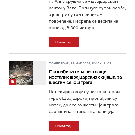
на Алпе срушио се у швајцарском
кантону Вале. Погинуле су три особе,
а још три су том приликом
повређене. Несрећа се десила на
више од 3.500 метара...
Прочитај
ПОНЕДЕЉАК, 11. МАР 2024, 10:45 -> 11:03
Пронађена тела петорице
несталих швајцарских скијаша, за
шестим се још трага
Пет скијаша који су нестали током
туре у Швајцарској пронађени су
мртви, док се за шестим још трага,
саопштила је тамошња полиција...
Прочитај