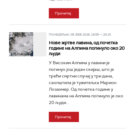
Прочитај
ПОНЕДЕЉАК, 09. ФЕБ 2026, 19:56 -> 20:15
Нове жртве лавина, од почетка
године на Алпима погинуло око 20
људи
У Високим Алпима у лавини је
погинуо још један скијаш, што је
трећи смртни случај у три дана,
саопштила је тужитељка Марион
Лозахмер. Од почетка године у
лавинама на Алпима погинуло је око
20 људи...
Прочитај