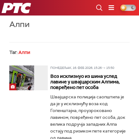
РТС
Алпи
Таг:
Алпи
ПОНЕДЕЉАК, 16. ФЕБ 2026, 15:26 -> 15:50
Воз исклизнуо из шина услед
лавине у швајцарским Алпима,
повређено пет особа
Швајцарска полиција саопштила је
да је у исклизнућу воза код
Гопенштајна, проузроковано
лавином, повређено пет особа, док
велика подручја западних Алпа
остају под ризиком пете категорије
од лавина...