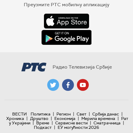
Преузмите РТС мобилну апликацију
Радио Телевизија Србије
|
|
|
|
ВЕСТИ
Политика
Регион
Свет
Србија данас
|
|
|
|
Хроника
Друштво
Економија
Мерила времена
Рат
|
|
|
|
у Украјини
Време
Сервисне вести
Сматрачница
|
Подкаст
ЕУ могућности 2026