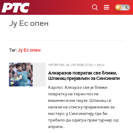
РТС
Ју Ес опен
Таг:
Ју Ес опен
ЧЕТВРТАК, 16. ЈУЛ 2026, 17:23 -> 18:11
Алкаразов повратак све ближи,
Шпанац пријављен за Синсинати
Карлос Алкараз све је ближи
повратку на терен после
вишемесечне паузе. Шпанац се
налази на списку пријављених за
мастерс у Синсинатију, где би
требало да одигра први турнир од
априла...