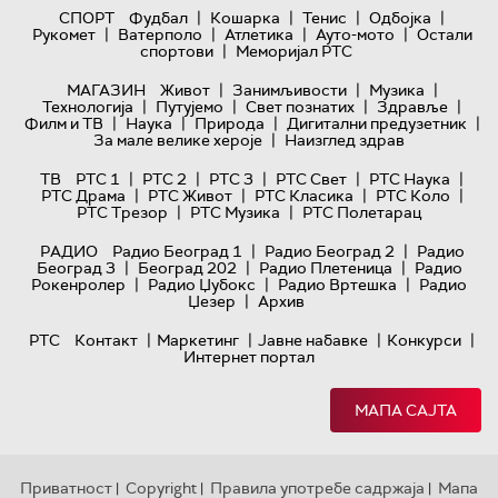
|
|
|
|
СПОРТ
Фудбал
Кошарка
Тенис
Одбојка
|
|
|
|
Рукомет
Ватерполо
Атлетика
Ауто-мото
Остали
|
спортови
Меморијал РТС
|
|
|
МАГАЗИН
Живот
Занимљивости
Музика
|
|
|
|
Технологијa
Путујемо
Свет познатих
Здравље
|
|
|
|
Филм и ТВ
Наука
Природа
Дигитални предузетник
|
За мале велике хероје
Наизглед здрав
|
|
|
|
|
ТВ
РТС 1
РТС 2
РТС 3
РТС Свет
РТС Наука
|
|
|
|
РТС Драма
РТС Живот
РТС Класика
РТС Коло
|
|
РТС Трезор
РТС Музика
РТС Полетарац
|
|
РАДИО
Радио Београд 1
Радио Београд 2
Радио
|
|
|
Београд 3
Београд 202
Радио Плетеница
Радио
|
|
|
Рокенролер
Радио Џубокс
Радио Вртешка
Радио
|
Џезер
Архив
|
|
|
|
РТС
Контакт
Маркетинг
Јавне набавке
Конкурси
Интернет портал
МАПА САЈТА
Приватност
Copyright
Правила употребе садржаја
Мапа
|
|
|