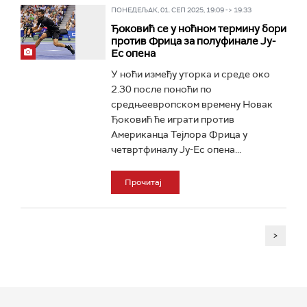
ПОНЕДЕЉАК, 01. СЕП 2025, 19:09 -> 19:33
Ђоковић се у ноћном термину бори
против Фрица за полуфинале Ју-
Ес опена
У ноћи између уторка и среде око
2.30 после поноћи по
средњеевропском времену Новак
Ђоковић ће играти против
Американца Тејлора Фрица у
четвртфиналу Ју-Ес опена...
Прочитај
>