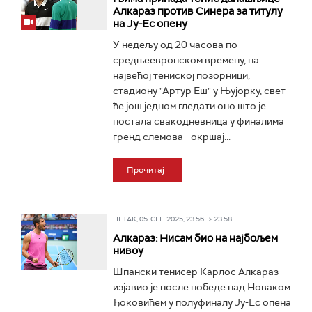
Алкараз против Синера за титулу
на Ју-Ес опену
У недељу од 20 часова по
средњеевропском времену, на
највећој тениској позорници,
стадиону "Артур Еш" у Њујорку, свет
ће још једном гледати оно што је
постала свакодневница у финалима
гренд слемова - окршај...
Прочитај
ПЕТАК, 05. СЕП 2025, 23:56 -> 23:58
Алкараз: Нисам био на најбољем
нивоу
Шпански тенисер Карлос Алкараз
изјавио је после победе над Новаком
Ђоковићем у полуфиналу Ју-Ес опена