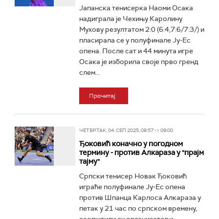
Јапанска тенисерка Наоми Осака
надиграла је Чехињу Каролину
Мухову резултатом 2:0 (6:4,7:6/7:3/) и
пласирала се у полуфинале Ју-Ес
опена. После сат и 44 минута игре
Осака је изборила своје прво гренд
слем...
Прочитај
ЧЕТВРТАК, 04. СЕП 2025, 08:57 -> 09:00
Ђоковић коначно у погодном
термину - против Алкараза у "прајм
тајму"
Српски тенисер Новак Ђоковић
играће полуфинале Ју-Ес опена
против Шпанца Карлоса Алкараза у
петак у 21 час по српском времену,