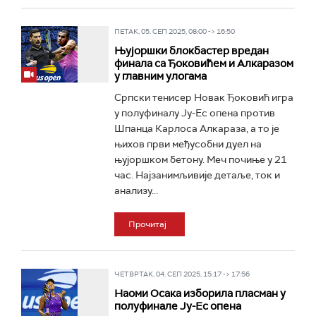
ПЕТАК, 05. СЕП 2025, 08:00 -> 16:50
Њујоршки блокбастер вредан
финала са Ђоковићем и Алкаразом
у главним улогама
Српски тенисер Новак Ђоковић игра
у полуфиналу Ју-Ес опена против
Шпанца Карлоса Алкараза, а то је
њихов први међусобни дуел на
њујоршком бетону. Меч почиње у 21
час. Најзанимљивије детаље, ток и
анализу...
Прочитај
ЧЕТВРТАК, 04. СЕП 2025, 15:17 -> 17:56
Наоми Осака изборила пласман у
полуфинале Ју-Ес опена