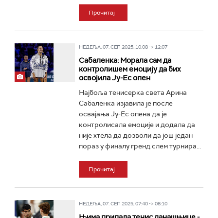
Прочитај
НЕДЕЉА, 07. СЕП 2025, 10:08 -> 12:07
Сабаленка: Морала сам да
контролишем емоцију да бих
освојила Ју-Ес опен
Најбоља тенисерка света Арина
Сабаленка изјавила је после
освајања Ју-Ес опена да је
контролисала емоције и додала да
није хтела да дозволи да још један
пораз у финалу гренд слем турнира...
Прочитај
НЕДЕЉА, 07. СЕП 2025, 07:40 -> 08:10
Њима припада тенис данашњице -