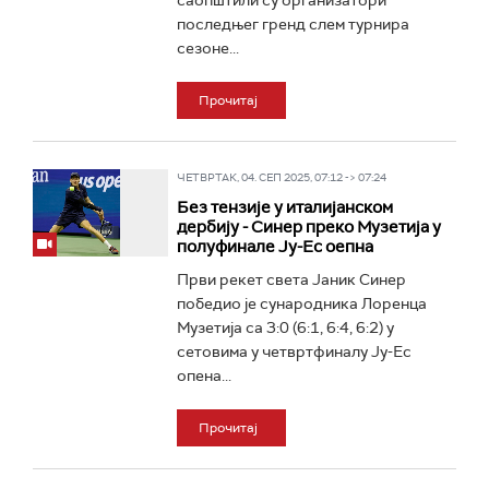
саопштили су организатори
последњег гренд слем турнира
сезоне...
Прочитај
ЧЕТВРТАК, 04. СЕП 2025, 07:12 -> 07:24
Без тензије у италијанском
дербију - Синер преко Музетија у
полуфинале Ју-Ес оепна
Први рекет света Јаник Синер
победио је сународника Лоренца
Музетија са 3:0 (6:1, 6:4, 6:2) у
сетовима у четвртфиналу Ју-Ес
опена...
Прочитај