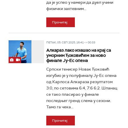
да је успео у намери да дуел учини
физички захтевним...
Прочитај
ПЕТАК, 05. СЕП 2025, 16:41 -> 00:33
Алкараз лако изашао на крај са
уморним Ђоковићем за ново
финале Ју-Ес опена
Српски тенисер Новак Ђоковић
изгубио је у полуфиналу Ју-Ес опена
од Карлоса Алкараза резултатом
3:0, по сетовима 6:4, 7:6 6:2. Шпанац
се тако пласирао у финале
последњег гренд слема у сезони.
Тамо га чека...
Прочитај