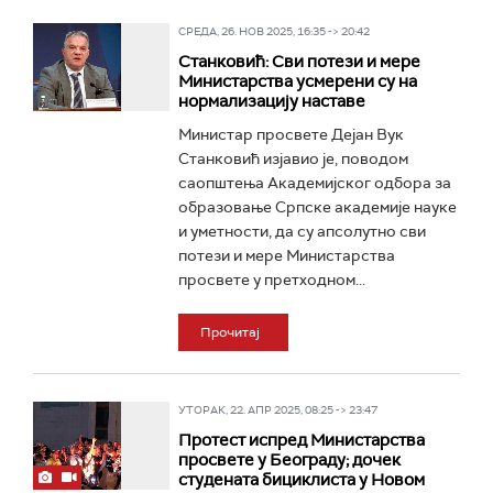
СРЕДА, 26. НОВ 2025, 16:35 -> 20:42
Станковић: Сви потези и мере
Министарства усмерени су на
нормализацију наставе
Министар просвете Дејан Вук
Станковић изјавио је, поводом
саопштења Академијског одбора за
образовање Српске академије науке
и уметности, да су апсолутно сви
потези и мере Министарства
просвете у претходном...
Прочитај
УТОРАК, 22. АПР 2025, 08:25 -> 23:47
Протест испред Министарства
просвете у Београду; дочек
студената бициклиста у Новом