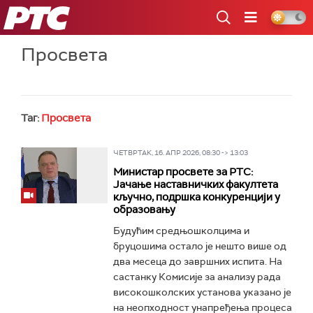
РТС
Просвета
Таг:
Просвета
ЧЕТВРТАК, 16. АПР 2026, 08:30 -> 13:03
Министар просвете за РТС:
Јачање наставничких факултета
кључно, подршка конкуренцији у
образовању
Будућим средњошколцима и
бруцошима остало је нешто више од
два месеца до завршних испита. На
састанку Комисије за анализу рада
високошколских установа указано је
на неопходност унапређења процеса