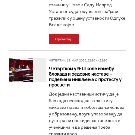
станици у Новом Саду. Испред
Уставног суда, окупљени грађани
тражили су оцену уставности Одлуке
Владе којом...
Прочитај
ЧЕТВРТАК, 13. МАР 2025, 22:30 -> 22:30
Четвртком у 9: Школе између
блокада и редовне наставе –
подељена мишљења о протесту у
просвети
Док једни наставници истичу да је
блокада неопходна за заштиту
њихових права и побољшање услова
у образовању, други упозоравају да
дуготрајни прекиди наставе штете
ученицима и да решења треба
тражити кроз...