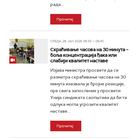
рада...
Прочитај
СРЕДА, 28. ЈАН 2026, 08:33 -> 08:40
Скраћивање часова на 30 минута –
боља концентрација ђака или
слабији квалитет наставе
Изјава министра просвете да се
разматра скраћивање часова на 30
минута изазвала је бројне реакције,
пре свега запослених у просвети.
Унија синдиката саопштава да би та
одлука могла угрозити квалитет
наставе...
Прочитај