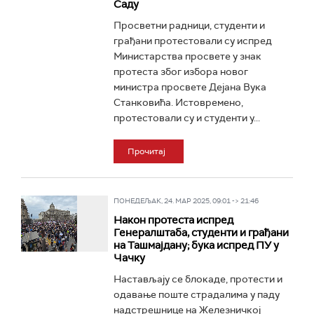
Саду
Просветни радници, студенти и
грађани протестовали су испред
Министарства просвете у знак
протеста због избора новог
министра просвете Дејана Вука
Станковића. Истовремено,
протестовали су и студенти у...
Прочитај
ПОНЕДЕЉАК, 24. МАР 2025, 09:01 -> 21:46
Након протеста испред
Генералштаба, студенти и грађани
на Ташмајдану; бука испред ПУ у
Чачку
Настављају се блокаде, протести и
одавање поште страдалима у паду
надстрешнице на Железничкој