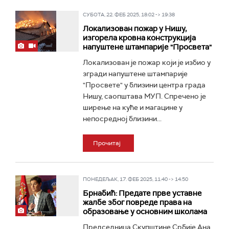
СУБОТА, 22. ФЕБ 2025, 18:02 -> 19:38
Локализован пожар у Нишу,
изгорела кровна конструкција
напуштене штампарије "Просвета"
Локализован је пожар који је избио у
згради напуштене штампарије
"Просвете" у близини центра града
Нишу, саопштава МУП. Спречено је
ширење на куће и магацине у
непосредној близини...
Прочитај
ПОНЕДЕЉАК, 17. ФЕБ 2025, 11:40 -> 14:50
Брнабић: Предате прве уставне
жалбе због повреде права на
образовање у основним школама
Председница Скупштине Србије Ана