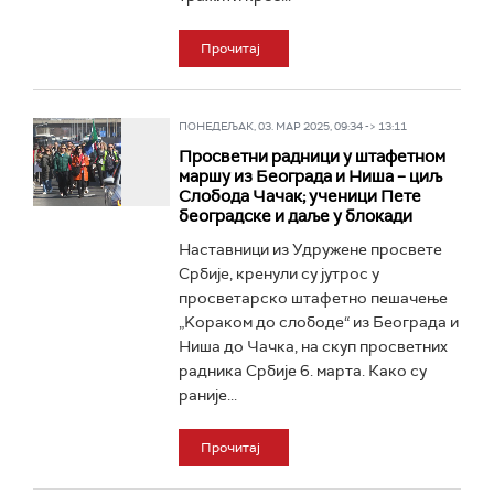
Прочитај
ПОНЕДЕЉАК, 03. МАР 2025, 09:34 -> 13:11
Просветни радници у штафетном
маршу из Београда и Ниша – циљ
Слобода Чачак; ученици Пете
београдске и даље у блокади
Наставници из Удружене просвете
Србије, кренули су јутрос у
просветарско штафетно пешачење
„Kораком до слободе“ из Београда и
Ниша до Чачка, на скуп просветних
радника Србије 6. марта. Како су
раније...
Прочитај