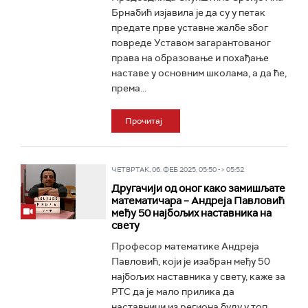
Брнабић изјавила је да су у петак
предате прве уставне жалбе због
повреде Уставом загарантованог
права на образовање и похађање
наставе у основним школама, а да ће,
према...
Прочитај
ЧЕТВРТАК, 06. ФЕБ 2025, 05:50 -> 05:52
Другачији од оног како замишљате
математичара – Андреја Павловић
међу 50 најбољих наставника на
свету
Професор математике Андреја
Павловић, који је изабран међу 50
најбољих наставника у свету, каже за
РТС да је мало прилика да
наставници из региона буду у топ