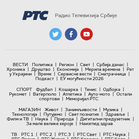
Радио Телевизија Србије
|
|
|
|
ВЕСТИ
Политика
Регион
Свет
Србија данас
|
|
|
|
Хроника
Друштво
Економија
Мерила времена
Рат
|
|
|
|
у Украјини
Време
Сервисне вести
Сматрачница
|
Подкаст
ЕУ могућности 2026
|
|
|
|
СПОРТ
Фудбал
Кошарка
Тенис
Одбојка
|
|
|
|
Рукомет
Ватерполо
Атлетика
Ауто-мото
Остали
|
спортови
Меморијал РТС
|
|
|
МАГАЗИН
Живот
Занимљивости
Музика
|
|
|
|
Технологијa
Путујемо
Свет познатих
Здравље
|
|
|
|
Филм и ТВ
Наука
Природа
Дигитални предузетник
|
За мале велике хероје
Наизглед здрав
|
|
|
|
|
ТВ
РТС 1
РТС 2
РТС 3
РТС Свет
РТС Наука