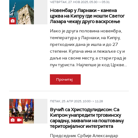
ЧЕТВРТАК, 27. НОВ 2025, 05:30 -> 05:31
Новембар у Ларнаки – камена
црква на Кипру где мошти Светог
Лазара чекају друго васкрсење
Иако је друга половина новембра,
температура у Ларнаки, на Кипру,
претходних дана је ишла и до 27
степени. Купача има и лежаљке су и
даље на своме месту, а стари град је
пун туриста. Најлепше је код Цркве...
Прочитај
ПЕТАК, 25. АПР 2025, 10:00 -> 11:28
Вучић са Христодулидисом: Са
Кипром унапредити трговинску
сарадњу, захвални на поштовању
територијалног интегритета
Председник Србије Александар