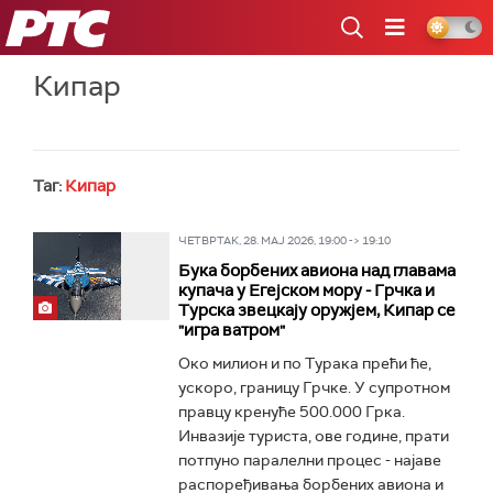
РТС
Кипар
Таг:
Кипар
ЧЕТВРТАК, 28. МАЈ 2026, 19:00 -> 19:10
Бука борбених авиона над главама
купача у Егејском мору - Грчка и
Турска звецкају оружјем, Кипар се
"игра ватром"
Око милион и по Турака прећи ће,
ускоро, границу Грчке. У супротном
правцу кренуће 500.000 Грка.
Инвазије туриста, ове године, прати
потпуно паралелни процес - најаве
распоређивања борбених авиона и