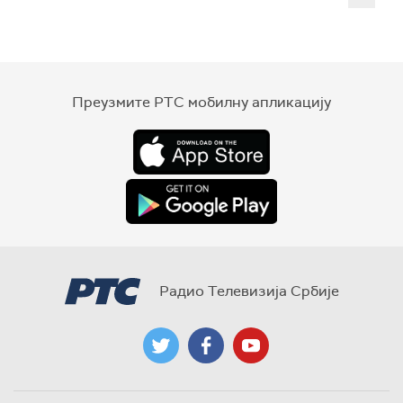
Преузмите РТС мобилну апликацију
Радио Телевизија Србије