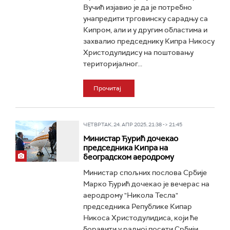
Вучић изјавио је да је потребно
унапредити трговинску сарадњу са
Кипром, али и у другим областима и
захвалио председнику Кипра Никосу
Христодулидису на поштовању
територијалног...
Прочитај
ЧЕТВРТАК, 24. АПР 2025, 21:38 -> 21:45
Министар Ђурић дочекао
председника Кипра на
београдском аеродрому
Министар спољних послова Србије
Марко Ђурић дочекао је вечерас на
аеродрому "Никола Тесла"
председника Републике Кипар
Никоса Христодулидиса, који ће
боравити у радној посети Србији...