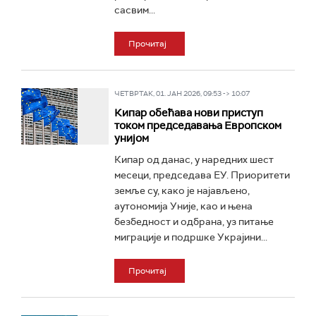
сасвим...
Прочитај
ЧЕТВРТАК, 01. ЈАН 2026, 09:53 -> 10:07
Кипар обећава нови приступ
током председавања Европском
унијом
Кипар од данас, у наредних шест
месеци, председава ЕУ. Приоритети
земље су, како је најављено,
аутономија Уније, као и њена
безбедност и одбрана, уз питање
миграције и подршке Украјини...
Прочитај