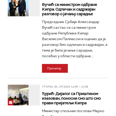
Вучић са министром одбране
Кипра: Одличан и садржајан
разговор о јачању сарадње
Председник Србије Александар
Вучић састао се са министром
одбране Републике Кипар
Василисом Палмасом и оценио да је
разговор био одличан и садржајан, а
тема је била јачање сарадње,
посебно у области одбране...
Прочитај
УТОРАК, 30. ЈУЛ 2024, 11:48 -> 11:58
Ђурић: Дијалог са Приштином
изазован, поносни смо што смо
прави пријатељи Кипра
Министар спољних послова Марко