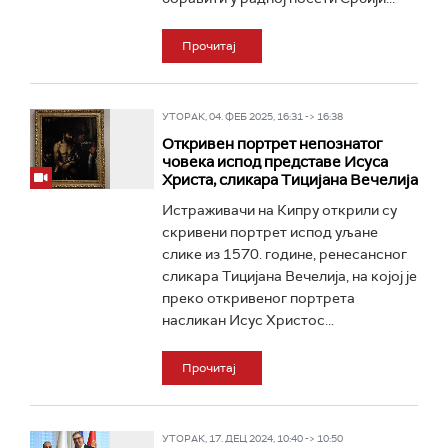
Прочитај
УТОРАК, 04. ФЕБ 2025, 16:31 -> 16:38
Откривен портрет непознатог
човека испод представе Исуса
Христа, сликара Тицијана Вечелија
Истраживачи на Кипру открили су
скривени портрет испод уљане
слике из 1570. године, ренесансног
сликара Тицијана Вечелија, на којој је
преко откривеног портрета
насликан Исус Христос...
Прочитај
УТОРАК, 17. ДЕЦ 2024, 10:40 -> 10:50