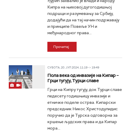
Ђурић захвалио је влади и народу
Кипра на њиховој дугогодишњој
подршци и разумевању за Србију,
додајући да на тај начин подржавају
и принципе Повеље УН и
међународног права...
Прочитај
СУБОТА, 20. ЈУЛ 2024, 11:19 -> 19:49
Пола века од инвазије на Кипар –
Грци тугују, Турци славе
Грци на Кипру тугују, док Турци славе
педесету годишњицу инвазије и
етничке поделе острва. Кипарски
председник Никос Христодулидис
поручио да је Турска одговорна за
кршење људских права и да Кипар
мора...