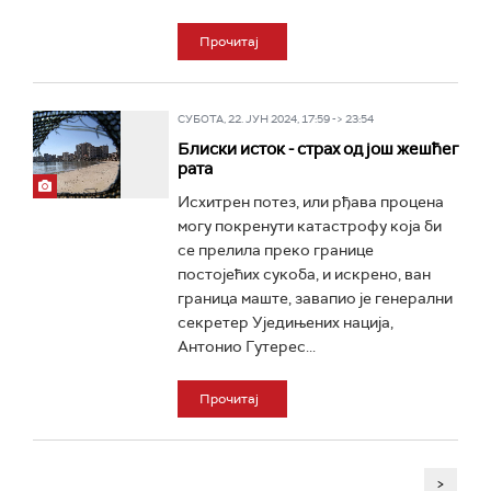
Прочитај
СУБОТА, 22. ЈУН 2024, 17:59 -> 23:54
Блиски исток - страх од још жешћег
рата
Исхитрен потез, или рђава процена
могу покренути катастрофу која би
се прелила преко границе
постојећих сукоба, и искрено, ван
граница маште, завапио је генерални
секретер Уједињених нација,
Антонио Гутерес...
Прочитај
>