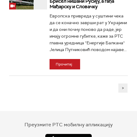
Брисел нишани Русију, а гађа
Мађарску и Словачку
Европска привреда у суштини чека
да се коначно заврши рат у Украјини
и да они почну поново да раде, јер
имају огромне губитке, каже за РТС
главна уредница "Енергије Балкана"
Јелица Путниковић поводом најаве...
Прочитај
>
Преузмите РТС мобилну апликацију