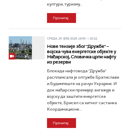
култури, туризму...
Прочитај
СРЕДА, 25. ФЕБ 2026, 19:50 -> 20:22
Нове тензије због "Дружбе" –
војска чува енергетске објекте у
Мађарској, Словачка црпи нафту
из резерви
Блокада нафтовода "Дружба"
распламсала је оптужбе Братиславе
и Будимпеште на рачун Украјине. И
док мађарски премијер ангажује и
војску да заштити енергетске
објекте, Брисел са хитног састанка
Kоординационе...
Прочитај