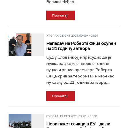
Велики Међер...
Прочитај
УТОРАК, 21. ОКТ 2025, 09:46 -> 09:59
Нападач на Роберта Фица осуђен
на 21 годину затвора
Суд у Словачкој је пресудио да је
мушкарац који је прошле године
пуцао и ранио премијера Роберта
Фица крив за тероризам и изрекао
му казну од 21 године затвора...
Прочитај
СУБОТА, 13. СЕП 2025, 09:20 -> 13:31
Нови пакет санкција ЕУ – да ли