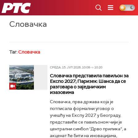
РТС
Словачка
Таг:
Словачка
СРЕДА, 15. ЈУЛ 2026, 10:08 -> 10:20
Словачка представила павиљон за
Експо 2027; Паризек: Шанса да се
разговара о заједничким
изазовима
Словачка, прва држава која је
потписала формални уговор о
учешћу на Експу 2027 у Београду,
представиће се павиљоном чији је
централни симбол "Дрво прилика“, а
акценат ће бити на иновацијама,