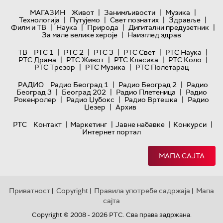
|
|
|
МАГАЗИН
Живот
Занимљивости
Музика
|
|
|
|
Технологијa
Путујемо
Свет познатих
Здравље
|
|
|
|
Филм и ТВ
Наука
Природа
Дигитални предузетник
|
За мале велике хероје
Наизглед здрав
|
|
|
|
|
ТВ
РТС 1
РТС 2
РТС 3
РТС Свет
РТС Наука
|
|
|
|
РТС Драма
РТС Живот
РТС Класика
РТС Коло
|
|
РТС Трезор
РТС Музика
РТС Полетарац
|
|
РАДИО
Радио Београд 1
Радио Београд 2
Радио
|
|
|
Београд 3
Београд 202
Радио Плетеница
Радио
|
|
|
Рокенролер
Радио Џубокс
Радио Вртешка
Радио
|
Џезер
Архив
|
|
|
|
РТС
Контакт
Маркетинг
Јавне набавке
Конкурси
Интернет портал
МАПА САЈТА
Приватност
Copyright
Правила употребе садржаја
Мапа
|
|
|
сајта
Copyright © 2008 - 2026 РТС. Сва права задржана.