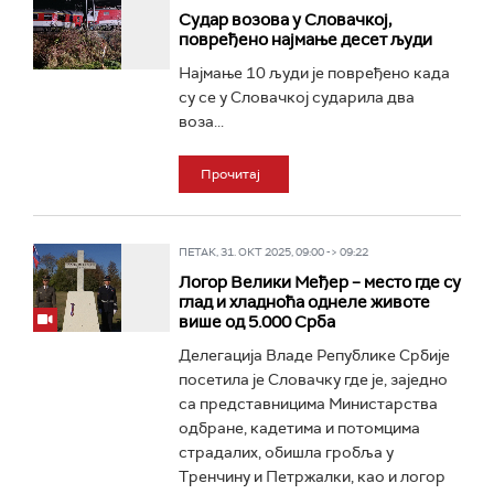
Судар возова у Словачкој,
повређено најмање десет људи
Најмање 10 људи је повређено када
су се у Словачкој сударила два
воза...
Прочитај
ПЕТАК, 31. ОКТ 2025, 09:00 -> 09:22
Логор Велики Међер – место где су
глад и хладноћа однеле животе
више од 5.000 Срба
Делегација Владе Републике Србије
посетила је Словачку где је, заједно
са представницима Министарства
одбране, кадетима и потомцима
страдалих, обишла гробља у
Тренчину и Петржалки, као и логор