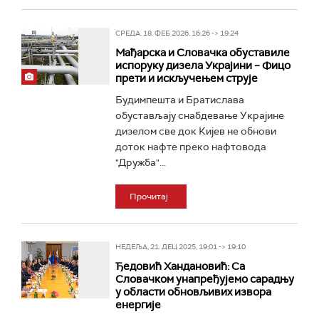
СРЕДА, 18. ФЕБ 2026, 16:26 -> 19:24
Мађарска и Словачка обуставиле
испоруку дизела Украјини – Фицо
прети и искључењем струје
Будимпешта и Братислава
обустављају снабдевање Украјине
дизелом све док Кијев не обнови
доток нафте преко нафтовода
"Дружба"...
Прочитај
НЕДЕЉА, 21. ДЕЦ 2025, 19:01 -> 19:10
Ђедовић Хандановић: Са
Словачком унапређујемо сарадњу
у области обновљивих извора
енергије