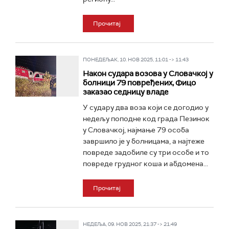
Прочитај
ПОНЕДЕЉАК, 10. НОВ 2025, 11:01 -> 11:43
Након судара возова у Словачкој у
болници 79 повређених, Фицо
заказао седницу владе
У судару два воза који се догодио у
недељу поподне код града Пезинок
у Словачкој, најмање 79 особа
завршило је у болницама, а најтеже
повреде задобиле су три особе и то
повреде грудног коша и абдомена...
Прочитај
НЕДЕЉА, 09. НОВ 2025, 21:37 -> 21:49