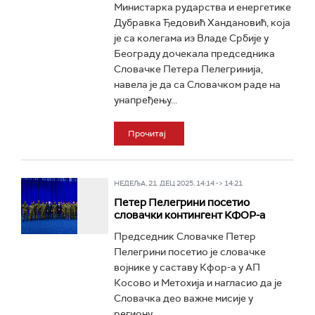
Министарка рударства и енергетике
Дубравка Ђедовић Хандановић, која
је са колегама из Владе Србије у
Београду дочекала председника
Словачке Петера Пелегринија,
навела је да са Словачком раде на
унапређењу...
Прочитај
НЕДЕЉА, 21. ДЕЦ 2025, 14:14 -> 14:21
Петер Пелегрини посетио
словачки контингент КФОР-а
Председник Словачке Петер
Пелегрини посетио је словачке
војнике у саставу Кфор-а у АП
Косово и Метохија и нагласио да је
Словачка део важне мисије у
региону...