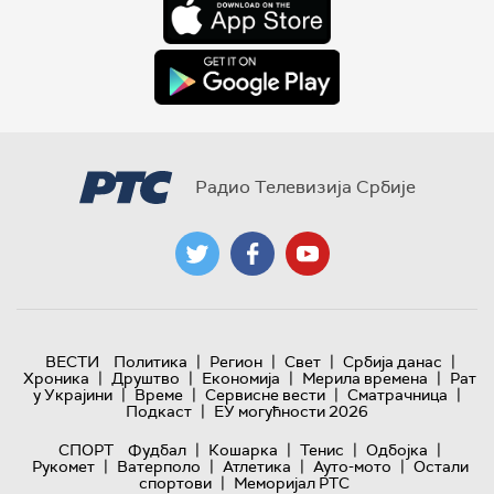
Радио Телевизија Србије
|
|
|
|
ВЕСТИ
Политика
Регион
Свет
Србија данас
|
|
|
|
Хроника
Друштво
Економија
Мерила времена
Рат
|
|
|
|
у Украјини
Време
Сервисне вести
Сматрачница
|
Подкаст
ЕУ могућности 2026
|
|
|
|
СПОРТ
Фудбал
Кошарка
Тенис
Одбојка
|
|
|
|
Рукомет
Ватерполо
Атлетика
Ауто-мото
Остали
|
спортови
Меморијал РТС