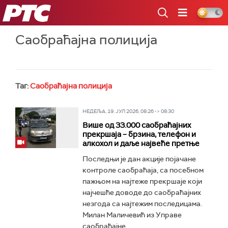
РТС
Саобраћајна полиција
Таг:
Саобраћајна полиција
НЕДЕЉА, 19. ЈУЛ 2026, 08:26 -> 08:30
Више од 33.000 саобраћајних
прекршаја – брзина, телефон и
алкохол и даље највеће претње
Последњи је дан акције појачане
контроле саобраћаја, са посебном
пажњом на најтеже прекршаје који
најчешће доводе до саобраћајних
незгода са најтежим последицама.
Милан Маличевић из Управе
саобраћајне...