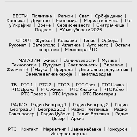
|
|
|
|
ВЕСТИ
Политика
Регион
Свет
Србија данас
|
|
|
|
Хроника
Друштво
Економија
Мерила времена
Рат
|
|
|
|
у Украјини
Време
Сервисне вести
Сматрачница
|
Подкаст
ЕУ могућности 2026
|
|
|
|
СПОРТ
Фудбал
Кошарка
Тенис
Одбојка
|
|
|
|
Рукомет
Ватерполо
Атлетика
Ауто-мото
Остали
|
спортови
Меморијал РТС
|
|
|
МАГАЗИН
Живот
Занимљивости
Музика
|
|
|
|
Технологијa
Путујемо
Свет познатих
Здравље
|
|
|
|
Филм и ТВ
Наука
Природа
Дигитални предузетник
|
За мале велике хероје
Наизглед здрав
|
|
|
|
|
ТВ
РТС 1
РТС 2
РТС 3
РТС Свет
РТС Наука
|
|
|
|
РТС Драма
РТС Живот
РТС Класика
РТС Коло
|
|
РТС Трезор
РТС Музика
РТС Полетарац
|
|
РАДИО
Радио Београд 1
Радио Београд 2
Радио
|
|
|
Београд 3
Београд 202
Радио Плетеница
Радио
|
|
|
Рокенролер
Радио Џубокс
Радио Вртешка
Радио
|
Џезер
Архив
|
|
|
|
РТС
Контакт
Маркетинг
Јавне набавке
Конкурси
Интернет портал