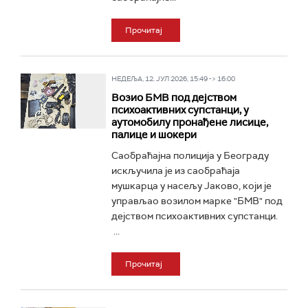
Прочитај
НЕДЕЉА, 12. ЈУЛ 2026, 15:49 -> 16:00
Возио БМВ под дејством
психоактивних супстанци, у
аутомобилу пронађене лисице,
палице и шокери
Саобраћајна полиција у Београду
искључила је из саобраћаја
мушкарца у насељу Јаково, који је
управљао возилом марке "БМВ" под
дејством психоактивних супстанци.
...
Прочитај