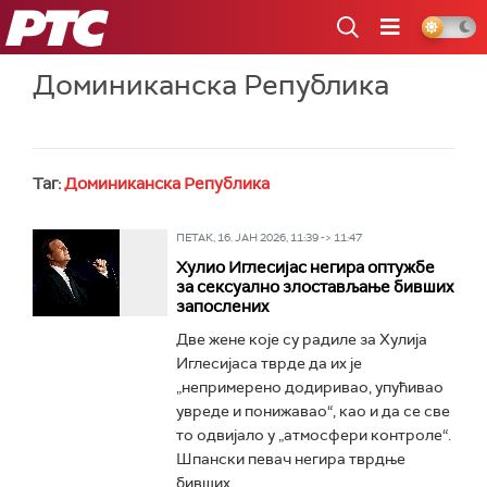
РТС
Доминиканска Република
Таг:
Доминиканска Република
ПЕТАК, 16. ЈАН 2026, 11:39 -> 11:47
Хулио Иглесијас негира оптужбе
за сексуално злостављање бивших
запослених
Две жене које су радиле за Хулија
Иглесијаса тврде да их је
„непримерено додиривао, упућивао
увреде и понижавао“, као и да се све
то одвијало у „атмосфери контроле“.
Шпански певач негира тврдње
бивших...