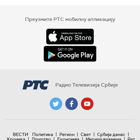
Преузмите РТС мобилну апликацију
Радио Телевизија Србије
|
|
|
|
ВЕСТИ
Политика
Регион
Свет
Србија данас
|
|
|
|
Хроника
Друштво
Економија
Мерила времена
Рат