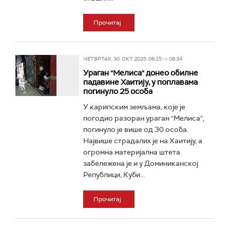
Прочитај
ЧЕТВРТАК, 30. ОКТ 2025, 08:15 -> 08:34
Ураган "Мелиса" донео обилне
падавине Хаитију, у поплавама
погинуло 25 особа
У карипским земљама, које је
погодио разоран ураган "Мелиса",
погинуло је више од 30 особа.
Највише страдалих је на Хаитију, а
огромна материјална штета
забележена је и у Доминиканској
Републици, Куби...
Прочитај