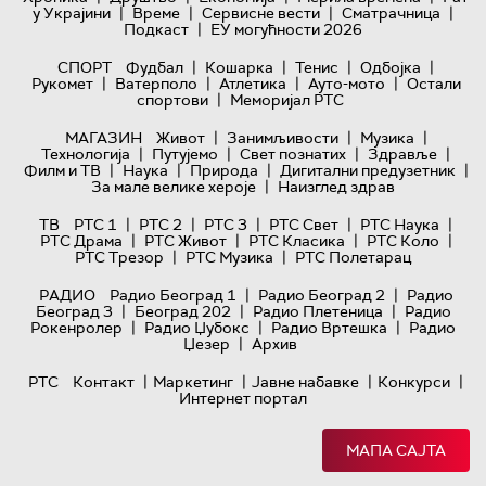
|
|
|
|
у Украјини
Време
Сервисне вести
Сматрачница
|
Подкаст
ЕУ могућности 2026
|
|
|
|
СПОРТ
Фудбал
Кошарка
Тенис
Одбојка
|
|
|
|
Рукомет
Ватерполо
Атлетика
Ауто-мото
Остали
|
спортови
Меморијал РТС
|
|
|
МАГАЗИН
Живот
Занимљивости
Музика
|
|
|
|
Технологијa
Путујемо
Свет познатих
Здравље
|
|
|
|
Филм и ТВ
Наука
Природа
Дигитални предузетник
|
За мале велике хероје
Наизглед здрав
|
|
|
|
|
ТВ
РТС 1
РТС 2
РТС 3
РТС Свет
РТС Наука
|
|
|
|
РТС Драма
РТС Живот
РТС Класика
РТС Коло
|
|
РТС Трезор
РТС Музика
РТС Полетарац
|
|
РАДИО
Радио Београд 1
Радио Београд 2
Радио
|
|
|
Београд 3
Београд 202
Радио Плетеница
Радио
|
|
|
Рокенролер
Радио Џубокс
Радио Вртешка
Радио
|
Џезер
Архив
|
|
|
|
РТС
Контакт
Маркетинг
Јавне набавке
Конкурси
Интернет портал
МАПА САЈТА