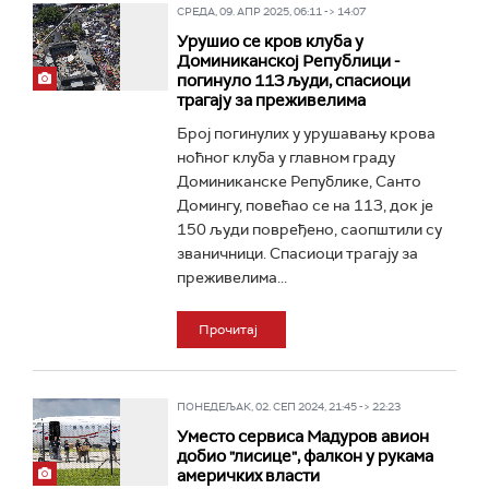
СРЕДА, 09. АПР 2025, 06:11 -> 14:07
Урушио се кров клуба у
Доминиканској Републици -
погинуло 113 људи, спасиоци
трагају за преживелима
Број погинулих у урушавању крова
ноћног клуба у главном граду
Доминиканске Републике, Санто
Домингу, повећао се на 113, док је
150 људи повређено, саопштили су
званичници. Спасиоци трагају за
преживелима...
Прочитај
ПОНЕДЕЉАК, 02. СЕП 2024, 21:45 -> 22:23
Уместо сервиса Мадуров авион
добио "лисице", фалкон у рукама
америчких власти