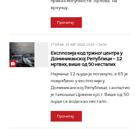
приказ могућности "орлова" на
врхунцу...
Прочитај
УТОРАК, 15. АВГ 2023, 13:23 -> 14:32
Експлозија код тржног центра у
Доминиканској Републици – 12
мртвих, више од 50 несталих
Најмање 12 људи је погинуло, а 65 је
повређено у експлозији у
Доминиканској Републици, саопштио
је тамошњи Црвени крст. Више од 50
људи се води као нестало...
Прочитај