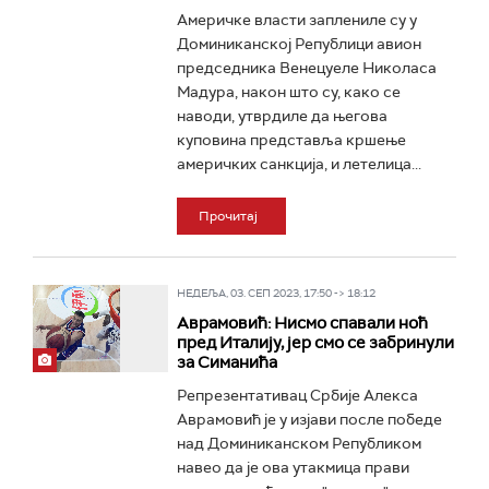
Aмеричке власти заплениле су у
Доминиканској Републици авион
председника Венецуеле Николаса
Мадура, након што су, како се
наводи, утврдиле да његова
куповина представља кршење
америчких санкција, и летелица...
Прочитај
НЕДЕЉА, 03. СЕП 2023, 17:50 -> 18:12
Аврамовић: Нисмо спавали ноћ
пред Италију, јер смо се забринули
за Симанића
Репрезентативац Србије Алекса
Аврамовић је у изјави после победе
над Доминиканском Републиком
навео да је ова утакмица прави