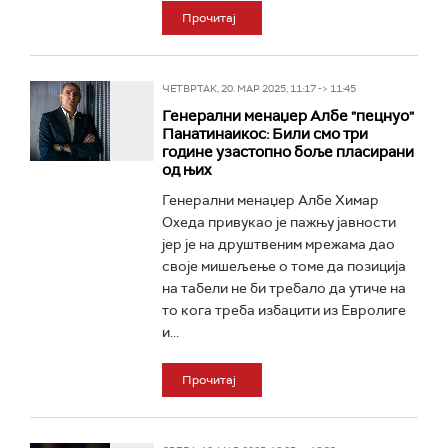
Прочитај
ЧЕТВРТАК, 20. МАР 2025, 11:17 -> 11:45
Генерални менаџер Албе "пецнуо"
Панатинаикос: Били смо три
године узастопно боље пласирани
од њих
Генерални менаџер Албе Химар
Охеда привукао је пажњу јавности
јер је на друштвеним мрежама дао
своје мишељење о томе да позиција
на табели не би требало да утиче на
то кога треба избацити из Евролиге
и...
Прочитај