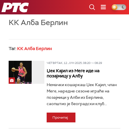
РТС
КК Алба Берлин
Таг:
КК Алба Берлин
ЧЕТВРТАК, 12. ЈУН 2025, 08:20 -> 08:29
Џек Кајил из Меге иде на
позајмицу у Албу
Немачки кошаркаш Џек Кајил, члан
Меге, наредне сезоне играће на
позајмици у Алби из Берлина,
саопштио је београдски клуб...
Прочитај