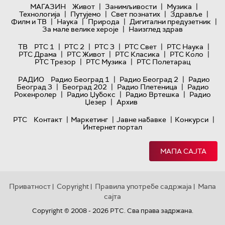
|
|
|
МАГАЗИН
Живот
Занимљивости
Музика
|
|
|
|
Технологијa
Путујемо
Свет познатих
Здравље
|
|
|
|
Филм и ТВ
Наука
Природа
Дигитални предузетник
|
За мале велике хероје
Наизглед здрав
|
|
|
|
|
ТВ
РТС 1
РТС 2
РТС 3
РТС Свет
РТС Наука
|
|
|
|
РТС Драма
РТС Живот
РТС Класика
РТС Коло
|
|
РТС Трезор
РТС Музика
РТС Полетарац
|
|
РАДИО
Радио Београд 1
Радио Београд 2
Радио
|
|
|
Београд 3
Београд 202
Радио Плетеница
Радио
|
|
|
Рокенролер
Радио Џубокс
Радио Вртешка
Радио
|
Џезер
Архив
|
|
|
|
РТС
Контакт
Маркетинг
Јавне набавке
Конкурси
Интернет портал
МАПА САЈТА
Приватност
Copyright
Правила употребе садржаја
Мапа
|
|
|
сајта
Copyright © 2008 - 2026 РТС. Сва права задржана.