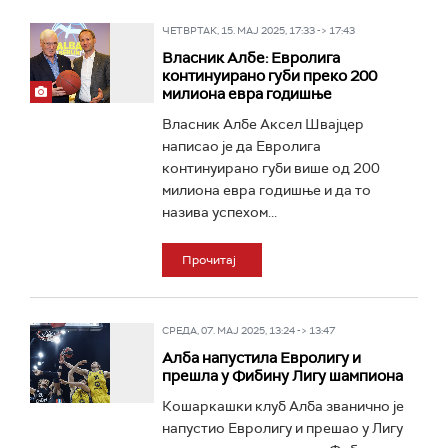
ЧЕТВРТАК, 15. МАЈ 2025, 17:33 -> 17:43
Власник Албе: Евролига
континуирано губи преко 200
милиона евра годишње
Власник Албе Аксел Швајцер
написао је да Евролига
континуирано губи више од 200
милиона евра годишње и да то
назива успехом...
Прочитај
СРЕДА, 07. МАЈ 2025, 13:24 -> 13:47
Алба напустила Евролигу и
прешла у Фибину Лигу шампиона
Кошаркашки клуб Алба званично је
напустио Евролигу и прешао у Лигу