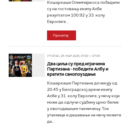
Кошаркаши Олимпијакоса победили
су на гостовању екипу Албе
резултатом 100:92 у 33. колу
Евролиге...
Прочитај
УТОРАК, 25. МАР 2025, 07:00 -> 07:05
Два циља су пред играчима
Партизана - победити Албу и
вратити самопоуздање
Кошаркаши Партизана дочекују од
20.45 у Београдској арени екипу
Албе у 31. колу Евролиге, у мечу који
може да одлучи судбину црно-белих
у овогодишњем такмичењу. Ток
утакмице и дешавања на мечу можете
да...