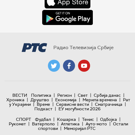
Радио Телевизија Србије
|
|
|
|
ВЕСТИ
Политика
Регион
Свет
Србија данас
|
|
|
|
Хроника
Друштво
Економија
Мерила времена
Рат
|
|
|
|
у Украјини
Време
Сервисне вести
Сматрачница
|
Подкаст
ЕУ могућности 2026
|
|
|
|
СПОРТ
Фудбал
Кошарка
Тенис
Одбојка
|
|
|
|
Рукомет
Ватерполо
Атлетика
Ауто-мото
Остали
|
спортови
Меморијал РТС