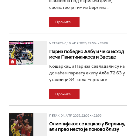
шампиона под окриљем Фибе,
саопштио је тим из Берлина...
Прочитај
ЧЕТВРТАК, 10. АПР 2025, 22:56 -> 23:08
Париз победио Албу и чека исход
меча Панатинаикоса и Звезде
Кошаркаши Париза савладали су на
домаћем паркету екипу Албе 72:63 у
утакмици 34. кола Евролиге...
Прочитај
ПЕТАК, 04. АПР 2025, 22:05 -> 22:56
Олимпијакос се коцкао у Берлину,
али прво место је поново близу