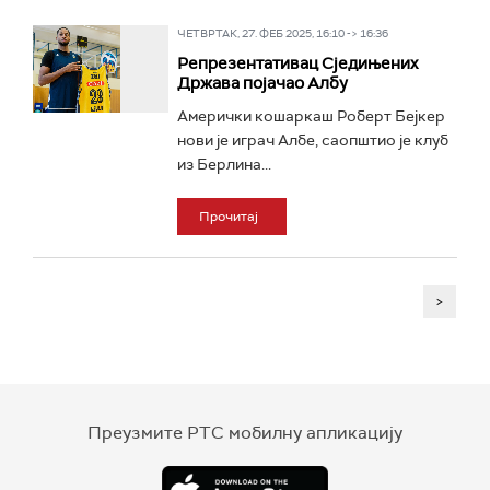
ЧЕТВРТАК, 27. ФЕБ 2025, 16:10 -> 16:36
Репрезентативац Сједињених
Држава појачао Албу
Амерички кошаркаш Роберт Бејкер
нови је играч Албе, саопштио је клуб
из Берлина...
Прочитај
>
Преузмите РТС мобилну апликацију