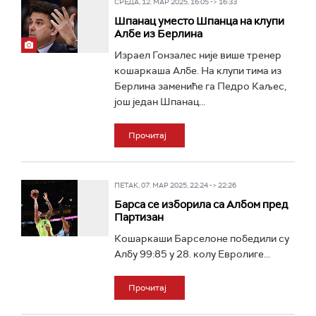
СРЕДА, 12. МАР 2025, 16:05 -> 16:33
Шпанац уместо Шпанца на клупи
Албе из Берлина
Израел Гонзалес није више тренер
кошаркаша Албе. На клупи тима из
Берлина замениће га Педро Каљес,
још један Шпанац...
Прочитај
ПЕТАК, 07. МАР 2025, 22:24 -> 22:26
Барса се изборила са Албом пред
Партизан
Кошаркаши Барселоне победили су
Албу 99:85 у 28. колу Евролиге...
Прочитај