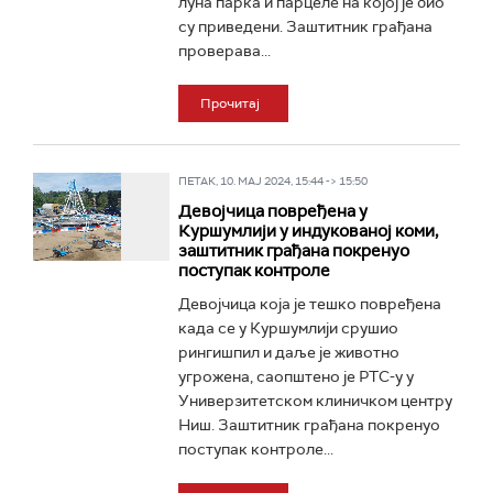
луна парка и парцеле на којој је био
су приведени. Заштитник грађана
проверава...
Прочитај
ПЕТАК, 10. МАЈ 2024, 15:44 -> 15:50
Девојчица повређена у
Куршумлији у индукованој коми,
заштитник грађана покренуо
поступак контроле
Девојчица која је тешко повређена
када се у Куршумлији срушио
рингишпил и даље је животно
угрожена, саопштено је РТС-у у
Универзитетском клиничком центру
Ниш. Заштитник грађана покренуо
поступак контроле...