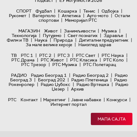
|
Подкаст
ЕУ могућности 2026
|
|
|
|
СПОРТ
Фудбал
Кошарка
Тенис
Одбојка
|
|
|
|
Рукомет
Ватерполо
Атлетика
Ауто-мото
Остали
|
спортови
Меморијал РТС
|
|
|
МАГАЗИН
Живот
Занимљивости
Музика
|
|
|
|
Технологијa
Путујемо
Свет познатих
Здравље
|
|
|
|
Филм и ТВ
Наука
Природа
Дигитални предузетник
|
За мале велике хероје
Наизглед здрав
|
|
|
|
|
ТВ
РТС 1
РТС 2
РТС 3
РТС Свет
РТС Наука
|
|
|
|
РТС Драма
РТС Живот
РТС Класика
РТС Коло
|
|
РТС Трезор
РТС Музика
РТС Полетарац
|
|
РАДИО
Радио Београд 1
Радио Београд 2
Радио
|
|
|
Београд 3
Београд 202
Радио Плетеница
Радио
|
|
|
Рокенролер
Радио Џубокс
Радио Вртешка
Радио
|
Џезер
Архив
|
|
|
|
РТС
Контакт
Маркетинг
Јавне набавке
Конкурси
Интернет портал
МАПА САЈТА