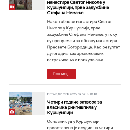
манастира Светог Николе у
Куршумлији, прве задужбине
Стефана Немање
Након обнове манастира Светог
Николе у Куршумлији, прве
задужбине Стефана Немање, у току
су припреме и за обнову манастира
Пресвете Богородице. Као резултат
дугогодишњих археолошких
истраживања и прикупљања...
Прочитај
ПЕТАК, 07. ФЕБ 2025, 09:57 -> 10:18
Четири године затвора за
власника рингишпила у
Куршумлији
Основни суд у Kуршумлији
првостепено је осудио на четири