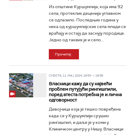
Из општине Куршумлија, која има 92
села, протеклих деценија углавном
се одлазило. Последњих година у
нека од куршумлијских села млади се
враћају и остају да заснују породице.
Једно од таквих је и село...
Прочитај
СУБОТА, 11. МАЈ 2024, 19:50 -> 19:58
Власници кажу да су највећи
проблем путујући рингишпили,
поред атеста потребна је и лична
одговорност
Девојчица која је тешко повређена
када се у Куршумлији срушио
рингишпил, и даље је у коми у
Клиничком центру у Нишу. Власници