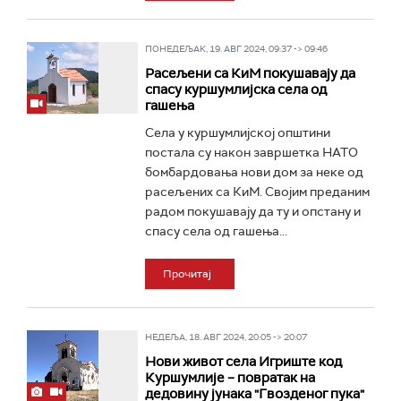
ПОНЕДЕЉАК, 19. АВГ 2024, 09:37 -> 09:46
Расељени са КиМ покушавају да
спасу куршумлијска села од
гашења
Села у куршумлијској општини
постала су након завршетка НАТО
бомбардовања нови дом за неке од
расељених са КиМ. Својим преданим
радом покушавају да ту и опстану и
спасу села од гашења...
Прочитај
НЕДЕЉА, 18. АВГ 2024, 20:05 -> 20:07
Нови живот села Игриште код
Куршумлије – повратак на
дедовину јунака "Гвозденог пука"