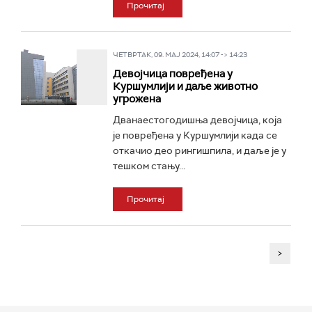
Прочитај
ЧЕТВРТАК, 09. МАЈ 2024, 14:07 -> 14:23
Девојчица повређена у
Куршумлији и даље животно
угрожена
Дванаестогодишња девојчица, која
је повређена у Куршумлији када се
откачио део рингишпила, и даље је у
тешком стању...
Прочитај
>