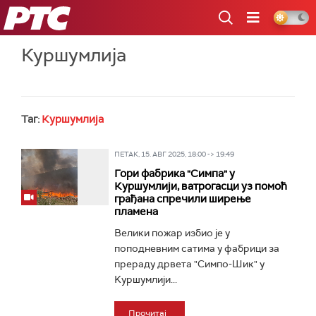
РТС
Куршумлија
Таг:
Куршумлија
ПЕТАК, 15. АВГ 2025, 18:00 -> 19:49
Гори фабрика "Симпа" у
Куршумлији, ватрогасци уз помоћ
грађана спречили ширење
пламена
Велики пожар избио је у
поподневним сатима у фабрици за
прераду дрвета "Симпо-Шик" у
Kуршумлији...
Прочитај