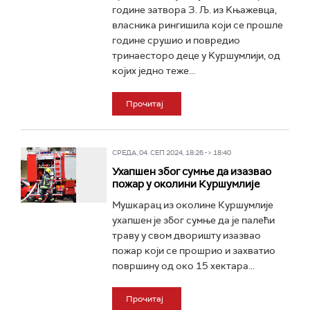
године затвора З. Љ. из Kњажевца,
власника рингишила који се прошле
године срушио и повредио
тринаесторо деце у Kуршумлији, од
којих једно теже...
Прочитај
СРЕДА, 04. СЕП 2024, 18:26 -> 18:40
Ухапшен због сумње да изазвао
пожар у околини Куршумлије
Мушкарац из околине Куршумлије
ухапшен је због сумње да је палећи
траву у свом дворишту изазвао
пожар који се прошрио и захватио
површину од око 15 хектара...
Прочитај