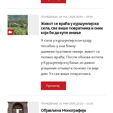
ПОНЕДЕЉАК, 26. МАЈ 2025, 05:50 -> 05:50
Живот се враћа у куршумлијска
села, све више повратника и оних
који би да купе имање
У села у куршумлијском крају,
посебно у она близу
административне линије, живот се
полако враћа. После обнове хотела
у Куршумлијској бањи, из давно
угашених огњишта поново се вије
дим. Уз све више повратника...
Прочитај
ПОНЕДЕЉАК, 31. МАР 2025, 22:22 -> 22:23
Објављена Монографија