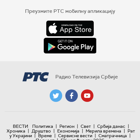
Преузмите РТС мобилну апликацију
Радио Телевизија Србије
|
|
|
|
ВЕСТИ
Политика
Регион
Свет
Србија данас
|
|
|
|
Хроника
Друштво
Економија
Мерила времена
Рат
|
|
|
|
у Украјини
Време
Сервисне вести
Сматрачница