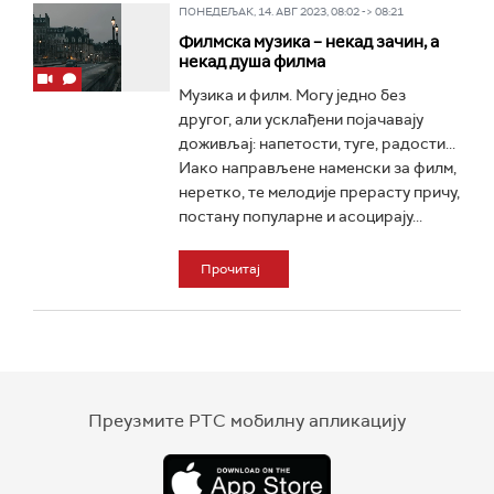
ПОНЕДЕЉАК, 14. АВГ 2023, 08:02 -> 08:21
Филмска музика – некад зачин, а
некад душа филма
Музика и филм. Могу једно без
другог, али усклађени појачавају
доживљај: напетости, туге, радости...
Иако направљене наменски за филм,
неретко, те мелодије прерасту причу,
постану популарне и асоцирају...
Прочитај
Преузмите РТС мобилну апликацију