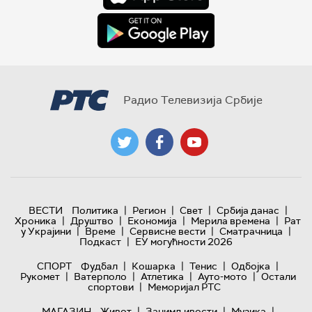
Радио Телевизија Србије
|
|
|
|
ВЕСТИ
Политика
Регион
Свет
Србија данас
|
|
|
|
Хроника
Друштво
Економија
Мерила времена
Рат
|
|
|
|
у Украјини
Време
Сервисне вести
Сматрачница
|
Подкаст
ЕУ могућности 2026
|
|
|
|
СПОРТ
Фудбал
Кошарка
Тенис
Одбојка
|
|
|
|
Рукомет
Ватерполо
Атлетика
Ауто-мото
Остали
|
спортови
Меморијал РТС
|
|
|
МАГАЗИН
Живот
Занимљивости
Музика