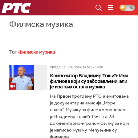
РТС
Филмска музика
Таг:
Филмска музика
СРЕДА, 12. ЈУН 2024, 14:52 -> 14:56
Композитор Владимир Тошић: Има
филмова који су заборављени, али
је иза њих остала музика
На Првом програму РТС-а емитована
је документарна емисија „Море
спаса“. Музику за филм компоновао
је Владимир Тошић. Реч је о 23.
документарно-играном филму за који
је написао музику. Међу њима су
филмови...