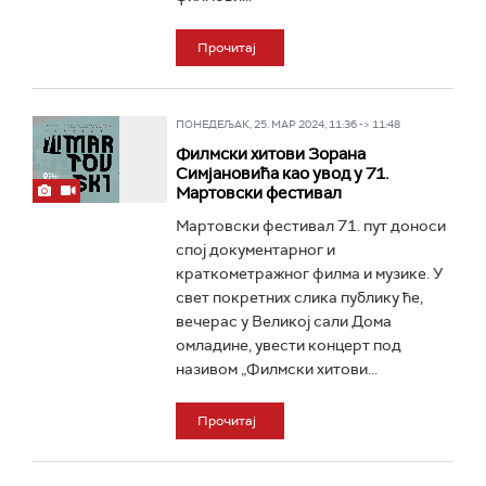
Прочитај
ПОНЕДЕЉАК, 25. МАР 2024, 11:36 -> 11:48
Филмски хитови Зорана
Симјановића као увод у 71.
Мартовски фестивал
Мартовски фестивал 71. пут доноси
спој документарног и
краткометражног филма и музике. У
свет покретних слика публику ће,
вечерас у Великој сали Дома
омладине, увести концерт под
називом „Филмски хитови...
Прочитај