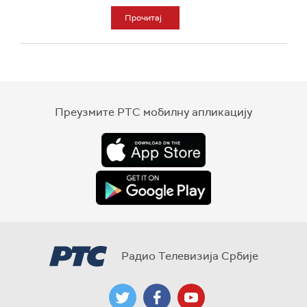
Прочитај
Преузмите РТС мобилну апликацију
Радио Телевизија Србије