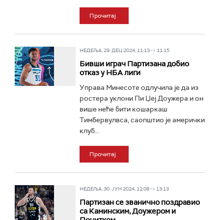
Прочитај
НЕДЕЉА, 29. ДЕЦ 2024, 11:13 -> 11:15
Бивши играч Партизана добио
отказ у НБА лиги
Управа Минесоте одлучила је да из
ростера уклони Пи Џеј Доужера и он
више неће бити кошаркаш
Тимбервулвса, саопштио је амерички
клуб...
Прочитај
НЕДЕЉА, 30. ЈУН 2024, 12:08 -> 13:13
Партизан се званично поздравио
са Каминским, Доужером и