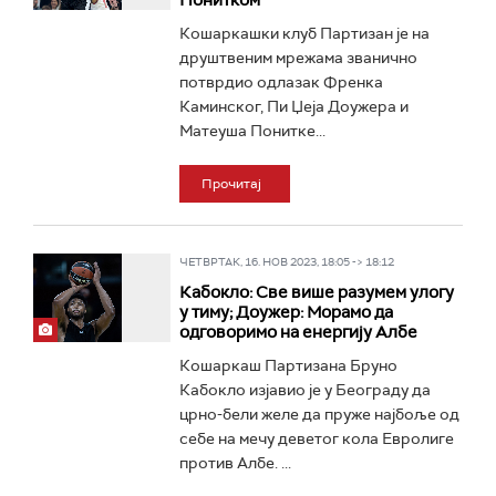
Понитком
Кошаркашки клуб Партизан је на
друштвеним мрежама званично
потврдио одлазак Френка
Каминског, Пи Џеја Доужера и
Матеуша Понитке...
Прочитај
ЧЕТВРТАК, 16. НОВ 2023, 18:05 -> 18:12
Кабокло: Све више разумем улогу
у тиму; Доужер: Морамо да
одговоримо на енергију Албе
Кошаркаш Партизана Бруно
Кабокло изјавио је у Београду да
црно-бели желе да пруже најбоље од
себе на мечу деветог кола Евролиге
против Албе. ...