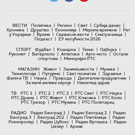
|
|
|
|
ВЕСТИ
Политика
Регион
Свет
Србија данас
|
|
|
|
Хроника
Друштво
Економија
Мерила времена
Рат
|
|
|
|
у Украјини
Време
Сервисне вести
Сматрачница
|
Подкаст
ЕУ могућности 2026
|
|
|
|
СПОРТ
Фудбал
Кошарка
Тенис
Одбојка
|
|
|
|
Рукомет
Ватерполо
Атлетика
Ауто-мото
Остали
|
спортови
Меморијал РТС
|
|
|
МАГАЗИН
Живот
Занимљивости
Музика
|
|
|
|
Технологијa
Путујемо
Свет познатих
Здравље
|
|
|
|
Филм и ТВ
Наука
Природа
Дигитални предузетник
|
За мале велике хероје
Наизглед здрав
|
|
|
|
|
ТВ
РТС 1
РТС 2
РТС 3
РТС Свет
РТС Наука
|
|
|
|
РТС Драма
РТС Живот
РТС Класика
РТС Коло
|
|
РТС Трезор
РТС Музика
РТС Полетарац
|
|
РАДИО
Радио Београд 1
Радио Београд 2
Радио
|
|
|
Београд 3
Београд 202
Радио Плетеница
Радио
|
|
|
Рокенролер
Радио Џубокс
Радио Вртешка
Радио
|
Џезер
Архив