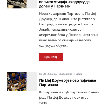
великог утицаја на одлуку да
дођем у Партизан
Нови кошаркаш Партизана Пи Џеј
Доужер, дан након што је стигао у
Београд, признао је да је Никола
Јокић, некадашњи саиграч
америчког бека у Денвер нагетсима,
имао великог утицаја на његову
одлуку да обуче...
Прочитај
СУБОТА, 12. АВГ 2023, 22:05 -> 22:21
Пи Џеј Доужер је ново појачање
Партизана
Кошаркашки клуб Партизан објавио
је да Пи Џеј Доужер нови играч
тима...