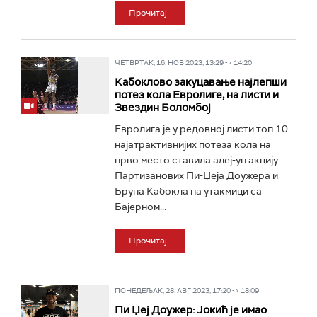
Прочитај
ЧЕТВРТАК, 16. НОВ 2023, 13:29 -> 14:20
Кабоклово закуцавање најлепши
потез кола Евролиге, на листи и
Звездин Боломбој
Евролига је у редовној листи топ 10
најатрактивнијих потеза кола на
прво место ставила алеј-уп акцију
Партизанових Пи-Џеја Доужера и
Бруна Кабокла на утакмици са
Бајерном...
Прочитај
ПОНЕДЕЉАК, 28. АВГ 2023, 17:20 -> 18:09
Пи Џеј Доужер: Јокић је имао