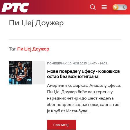
РТС
Пи Џеј Доужер
Таг:
Пи Џеј Доужер
ПОНЕДЕЉАК, 10. НОВ 2025, 14:47 -> 14:53
Нове повреде у Ефесу - Кокошков
остао без важног играча
Амерички кошаркаш Анадолу Ефеса,
Пи-Џеј Доужер биће ван терена у
наредних четири до шест недеља
због повреде задње ложе, саопштио
је клуб из Истанбула...
Прочитај