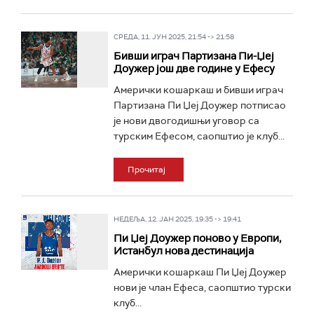
СРЕДА, 11. ЈУН 2025, 21:54 -> 21:58
Бивши играч Партизана Пи-Џеј
Доужер још две године у Ефесу
Амерички кошаркаш и бивши играч
Партизана Пи Џеј Доужер потписао
је нови двогодишњи уговор са
турским Ефесом, саопштио је клуб...
Прочитај
НЕДЕЉА, 12. ЈАН 2025, 19:35 -> 19:41
Пи Џеј Доужер поново у Европи,
Истанбул нова дестинација
Амерички кошаркаш Пи Џеј Доужер
нови је члан Ефеса, саопштио турски
клуб...