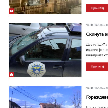
Прочитај
ЧЕТВРТАК, 09. ЈАН 
Скинута з
Два младића 
изјавио је оч
инцидента сти
Прочитај
ЧЕТВРТАК, 09. ЈАН 
Гораждева
Блокаде и уп