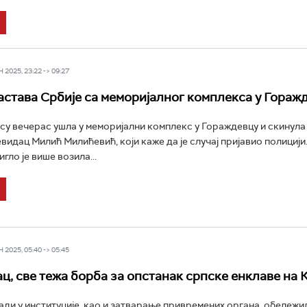
2025, 23:22 -> 09:27
астава Србије са меморијалног комплекса у Гораж
су вечерас ушла у меморијални комплекс у Гораждевцу и скинула 
евидац Милић Милићевић, који каже да је случај пријавио полицији
гло је више возила...
2025, 05:40 -> 05:45
ц, све тежа борба за опстанак српске енклаве на
ади у институције, као и затварање привремених органа, обележи