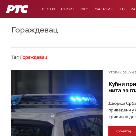
РТС
ВЕСТИ
СПОРТ
OKO
МАГАЗИН
ТВ
Р
Гораждевац
Таг:
Гораждевац
УТОРАК, 09. ЈУН 20
Кућни при
мита за г
Двојици Срба
приведени у 
кривично дел
Прочитај