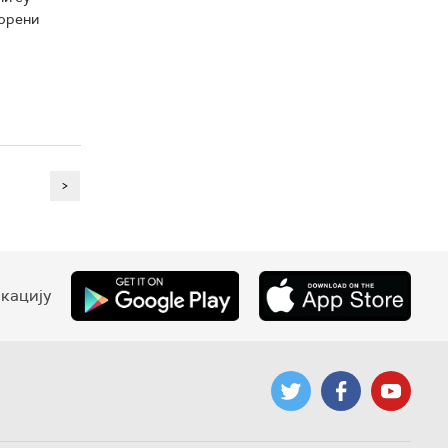
ворени
>
кацију