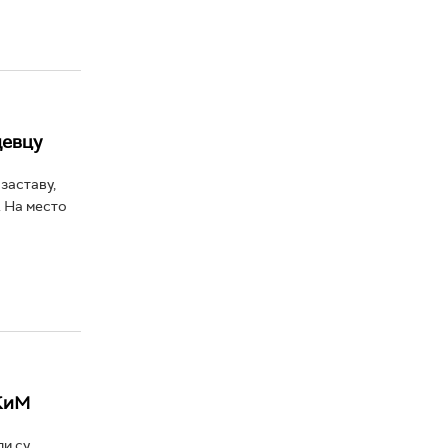
девцу
заставу,
. На место
 КиМ
ли су