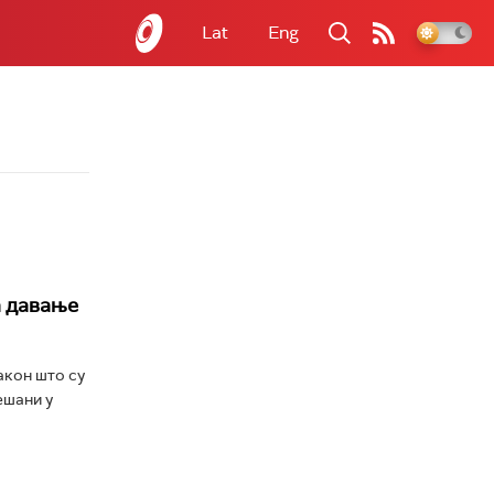
Lat
Eng
а давање
акон што су
ешани у