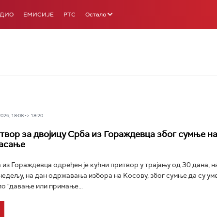
АДИО
ЕМИСИЈЕ
РТС
Остало
26, 18:08 -> 18:20
твор за двојицу Срба из Гораждевца због сумње н
ласање
 из Гораждевца одређен је кућни притвор у трајању од 30 дана, н
недељу, на дан одржавања избора на Kосову, због сумње да су ум
о "давање или примање...