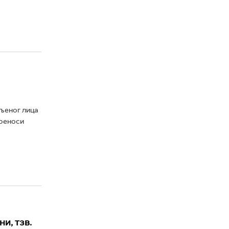
љеног лица
преноси
и, тзв.