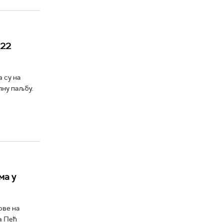
 22
 су на
лну паљбу.
ма у
ове на
а Пећ