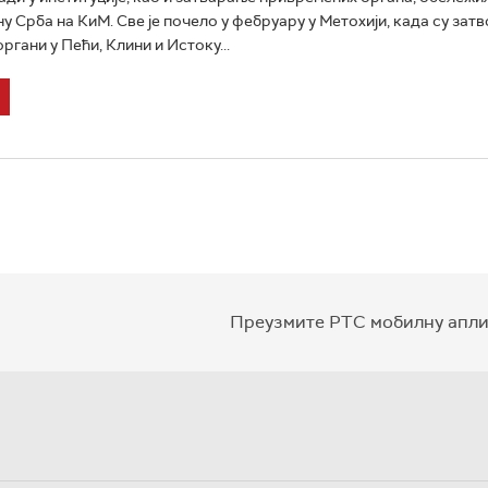
у Срба на КиМ. Све је почело у фебруару у Метохији, када су зат
гани у Пећи, Клини и Истоку...
Преузмите РТС мобилну апли