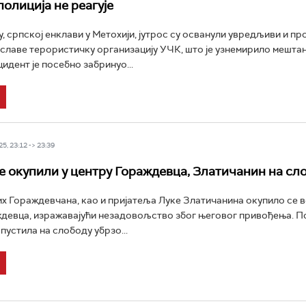
полиција не реагује
, српској енклави у Метохији, јутрос су осванули увредљиви и п
 славе терористичку организацију УЧК, што је узнемирило мешта
цидент је посебно забринуо...
5, 23:12 -> 23:39
е окупили у центру Гораждевца, Златичанин на сл
х Гораждевчана, као и пријатеља Луке Златичанина окупило се в
девца, изражавајући незадовољство због његовог привођења. По
пустила на слободу убрзо...