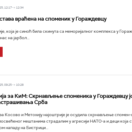
5, 12:17 -> 12:34
става враћена на споменик у Гораждевцу
је, која је синоћ била скинута са меморијалног комплекса у Гораж
нас на јарбол...
5, 09:25 -> 10:28
ја за КиМ: Скрнављење споменика у Гораждевцу ј
астрашивања Срба
за Косово и Метохију најоштрије је осудила скрнављење спомен-
освећеног мештанима страдалим у агресији НАТО-а и деци која су
м нападу на Бистрици...