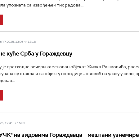
ла упозната са извођењем тих радова...
Р 2025, 13:06 -> 13:18
е куће Срба у Гораждевцу
 је претходне вечери каменован објекат Живка Рашковића, расе
лупана су стакла и на објекту породице Јововић на улазу у село, 
евац...
5, 12:41 -> 15:02
УЧК" на зидовима Гораждевца – мештани узнемирен