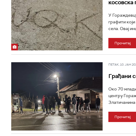
косовска 
У Гораждевцу
графити који
села. Овај ин
Прочитај
ПЕТАК, 10. ЈАН 202
Грађани с
Око 70 млади
центру Гораж
Златичанина 
Прочитај