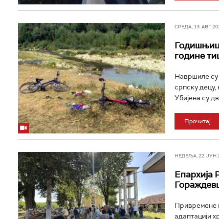
СРЕДА, 13. АВГ 202
Годишњица
године ти
Навршиле су 
српску децу,
Убијена су дв
Прочитај
НЕДЕЉА, 22. ЈУН 20
Епархија 
Гораждев
Привремене п
адаптацији х