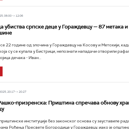
5, 06:00 -> 12:06
 убиства српске деце у Гораждевцу — 87 метака и
шине
се 22 године од злочина у Гораждевцу на Косову и Метохији, када
 која су се купала у Бистрици, непознати нападачи отворили рафа
ојица дечака - Иван...
25, 20:17 -> 20:27
Рашко-призренска: Приштина спречава обнову хра
цу
риштинске институције без законског основа су зауставиле рад
рама Рођења Пресвете Богородице у Гораждевцу, иако је општин