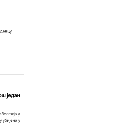
девцу,
ош један
обележја у
 убијена у