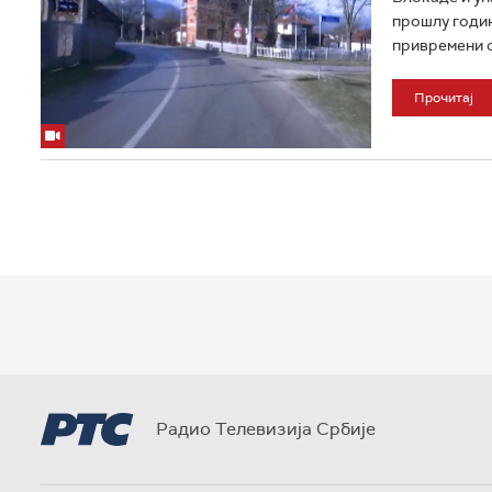
прошлу годин
привремени ор
Прочитај
Радио Телевизија Србије