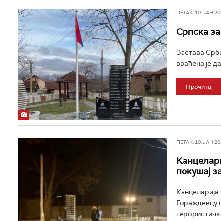
ПЕТАК, 10. ЈАН 202
Српска за
Застава Срби
враћена је да
Прочитај
ПЕТАК, 10. ЈАН 202
Канцелари
покушај з
Канцеларија 
Гораждевцу п
терористичко