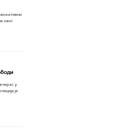
ровокативни
не овог
ободи
ечерас у
лиција је