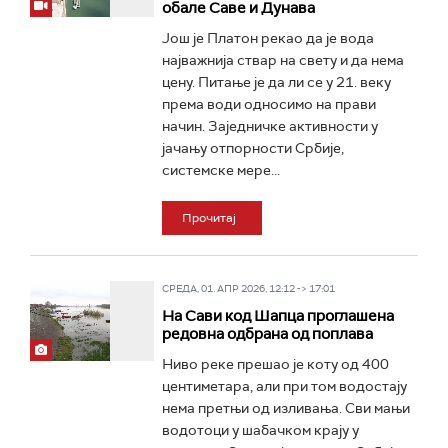
обале Саве и Дунава
Још је Платон рекао да је вода
најважнија ствар на свету и да нема
цену. Питање је да ли се у 21. веку
према води односимо на прави
начин. Заједничке активности у
јачању отпорности Србије,
системске мере...
Прочитај
СРЕДА, 01. АПР 2026, 12:12 -> 17:01
На Сави код Шапца проглашена
редовна одбрана од поплава
Ниво реке прешао је коту од 400
центиметара, али при том водостају
нема претњи од изливања. Сви мањи
водотоци у шабачком крају у