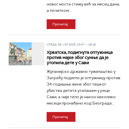
новог моста стижу већ за месец дана,
а почетком...
Прочитај
СРЕДА, 09. ЈУЛ 2025, 15:47 -> 18:18
Хрватска, подигнута оптужница
против мајке због сумње да је
утопила дете у Сави
Жупанијско државно тужилаштво у
Загребу подигло је оптужницу против
34-годишње жене због тешког
убиства детета утапањем у реци
Сави, а чије тело је након неколико
месеци пронађено код Београда...
Прочитај