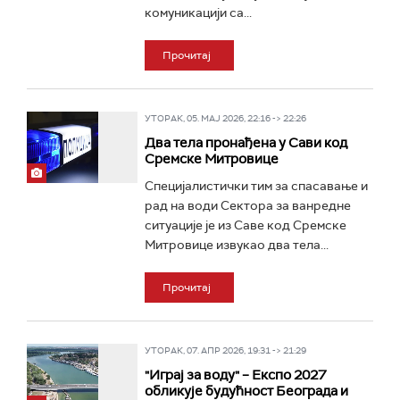
комуникацији са...
Прочитај
УТОРАК, 05. МАЈ 2026, 22:16 -> 22:26
Два тела пронађена у Сави код
Сремске Митровице
Специјалистички тим за спасавање и
рад на води Сектора за ванредне
ситуације је из Саве код Сремске
Митровице извукао два тела...
Прочитај
УТОРАК, 07. АПР 2026, 19:31 -> 21:29
"Играј за воду" – Експо 2027
обликује будућност Београда и