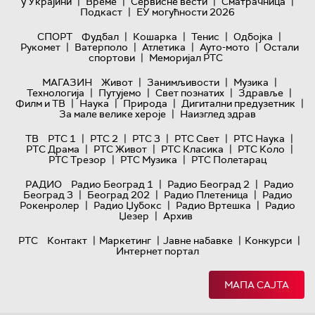
|
|
|
|
у Украјини
Време
Сервисне вести
Сматрачница
|
Подкаст
ЕУ могућности 2026
|
|
|
|
СПОРТ
Фудбал
Кошарка
Тенис
Одбојка
|
|
|
|
Рукомет
Ватерполо
Атлетика
Ауто-мото
Остали
|
спортови
Меморијал РТС
|
|
|
МАГАЗИН
Живот
Занимљивости
Музика
|
|
|
|
Технологијa
Путујемо
Свет познатих
Здравље
|
|
|
|
Филм и ТВ
Наука
Природа
Дигитални предузетник
|
За мале велике хероје
Наизглед здрав
|
|
|
|
|
ТВ
РТС 1
РТС 2
РТС 3
РТС Свет
РТС Наука
|
|
|
|
РТС Драма
РТС Живот
РТС Класика
РТС Коло
|
|
РТС Трезор
РТС Музика
РТС Полетарац
|
|
РАДИО
Радио Београд 1
Радио Београд 2
Радио
|
|
|
Београд 3
Београд 202
Радио Плетеница
Радио
|
|
|
Рокенролер
Радио Џубокс
Радио Вртешка
Радио
|
Џезер
Архив
|
|
|
|
РТС
Контакт
Маркетинг
Јавне набавке
Конкурси
Интернет портал
МАПА САЈТА