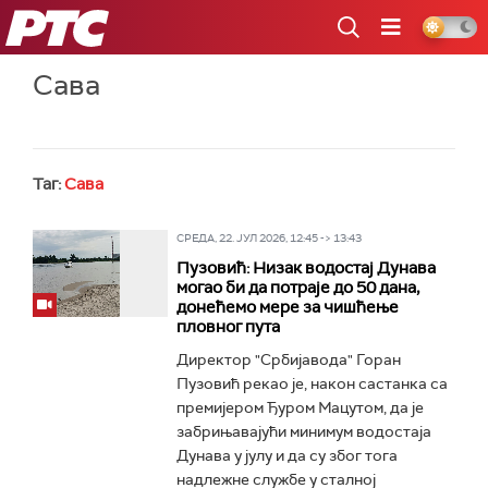
РТС
Сава
Таг:
Сава
СРЕДА, 22. ЈУЛ 2026, 12:45 -> 13:43
Пузовић: Низак водостај Дунава
могао би да потраје до 50 дана,
донећемо мере за чишћење
пловног пута
Директор "Србијавода" Горан
Пузовић рекао је, након састанка са
премијером Ђуром Мацутом, да је
забрињавајући минимум водостаја
Дунава у јулу и да су због тога
надлежне службе у сталној