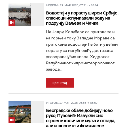
НЕДЕЉА, 29. МАР 2026, 07:21 -> 18:14
Водостаји у порасту широм Србије,
спасиоци испумпавали воду на
подручју Ваљева и Чачка
На Јадру, Колубари са притокама и
на горњем току Западне Мораве са
притокама водостаји ће бити у већем
порасту са могућношћу достизања
упозоравајућих нивоа. Хидролог
Републичког хидрометеоролошког
завода...
Прочитај
УТОРАК, 17. МАР 2026, 05:55 -> 05:57
Београдске обале добијају ново
рухо; Пузовић: Извукли смо
огромне количине муља и отпада,
али и шпорете и фрижидере