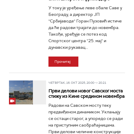
У току је уређење леве обале Саве у
Београду, а директор ЈП
"Србијаводе" Горан Пузовић истиче
да ће радови трајати до новембра.
Такође, уређује се потез код
Спортског центра "25. мај" и
дунавски рукавац...
Прочитај
ЧЕТВРТАК, 16. ОКТ 2025, 20:00 -> 20:21
Први делови новог Савског моста
стижу из Кине средином новембра
Радови на Савском мосту теку
предвиђеном динамиком. Уклањају
се остаци старог, а упоредо се ради
на приступним саобраћајницама.
Први делови челичне конструкције