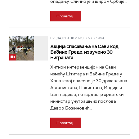
опадању. Слично је и широм Србије...
Прочитај
СРЕДА, 01. АПР 2026, 07:53 -> 19:54
Aкција спасавања на Сави код
Бабине Греде, извучено 30
миграната
Хитном интервенцијом на Сави
између Штитара и Бабине Греде у
Хрватској спасено је 30 држављана
Авганистана, Пакистана, Индије и
Бангладеша, потврдио је хрватски
министар унутрaшњих послова
Давор Божиновић...
Прочитај