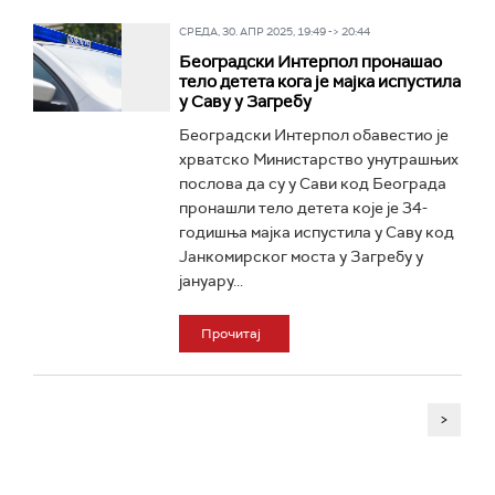
СРЕДА, 30. АПР 2025, 19:49 -> 20:44
Београдски Интерпол пронашао
тело детета кога је мајка испустила
у Саву у Загребу
Београдски Интерпол обавестио је
хрватско Министарство унутрашњих
послова да су у Сави код Београда
пронашли тело детета које је 34-
годишња мајка испустила у Саву код
Јанкомирског моста у Загребу у
јануару...
Прочитај
>