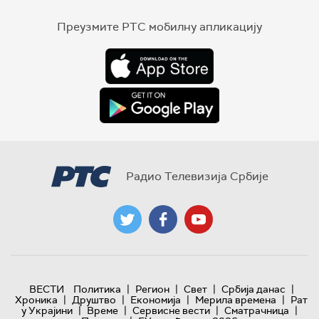
Преузмите РТС мобилну апликацију
Радио Телевизија Србије
|
|
|
|
ВЕСТИ
Политика
Регион
Свет
Србија данас
|
|
|
|
Хроника
Друштво
Економија
Мерила времена
Рат
|
|
|
|
у Украјини
Време
Сервисне вести
Сматрачница