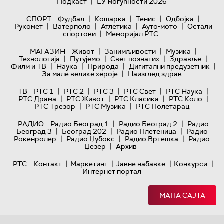
|
Подкаст
ЕУ могућности 2026
|
|
|
|
СПОРТ
Фудбал
Кошарка
Тенис
Одбојка
|
|
|
|
Рукомет
Ватерполо
Атлетика
Ауто-мото
Остали
|
спортови
Меморијал РТС
|
|
|
МАГАЗИН
Живот
Занимљивости
Музика
|
|
|
|
Технологијa
Путујемо
Свет познатих
Здравље
|
|
|
|
Филм и ТВ
Наука
Природа
Дигитални предузетник
|
За мале велике хероје
Наизглед здрав
|
|
|
|
|
ТВ
РТС 1
РТС 2
РТС 3
РТС Свет
РТС Наука
|
|
|
|
РТС Драма
РТС Живот
РТС Класика
РТС Коло
|
|
РТС Трезор
РТС Музика
РТС Полетарац
|
|
РАДИО
Радио Београд 1
Радио Београд 2
Радио
|
|
|
Београд 3
Београд 202
Радио Плетеница
Радио
|
|
|
Рокенролер
Радио Џубокс
Радио Вртешка
Радио
|
Џезер
Архив
|
|
|
|
РТС
Контакт
Маркетинг
Јавне набавке
Конкурси
Интернет портал
МАПА САЈТА