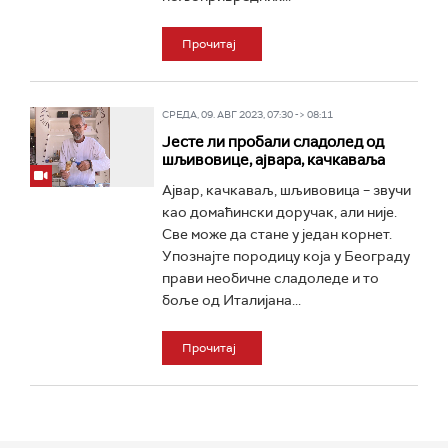
Прочитај
СРЕДА, 09. АВГ 2023, 07:30 -> 08:11
Јесте ли пробали сладолед од
шљивовице, ајвара, качкаваља
Ајвар, качкаваљ, шљивовица – звучи
као домаћински доручак, али није.
Све може да стане у један корнет.
Упознајте породицу која у Београду
прави необичне сладоледе и то
боље од Италијана...
Прочитај