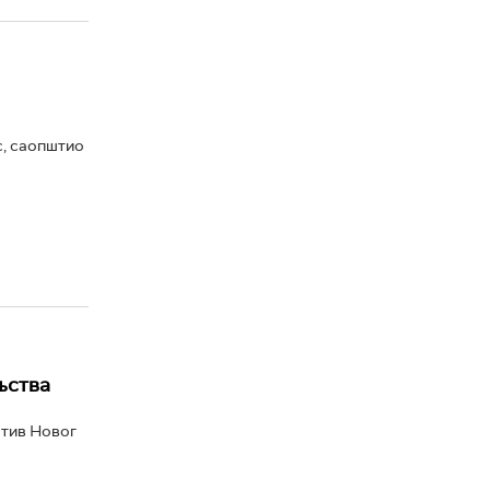
с, саопштио
љства
отив Новог