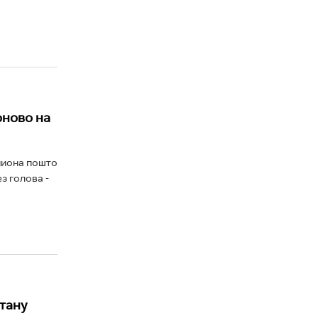
оново на
пиона пошто
з голова -
тану