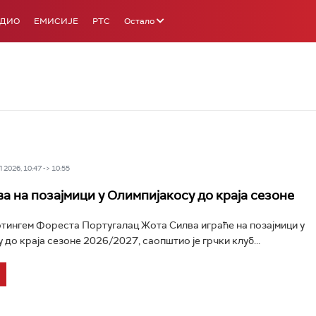
АДИО
ЕМИСИЈЕ
РТС
Остало
2026, 10:47 -> 10:55
а на позајмици у Олимпијакосу до краја сезоне
ингем Фореста Португалац Жота Силва играће на позајмици у
 до краја сезоне 2026/2027, саопштио је грчки клуб...