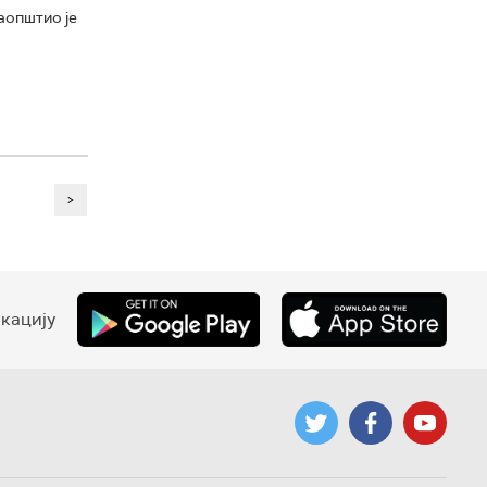
аопштио је
>
кацију