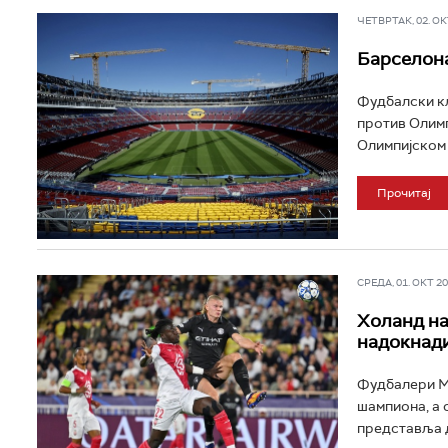
ЧЕТВРТАК, 02. ОКТ
Барселона
Фудбалски кл
против Олимп
Олимпијском 
Прочитај
СРЕДА, 01. ОКТ 202
Холанд на
надокнади
Фудбалери Ма
шампиона, а 
представља д