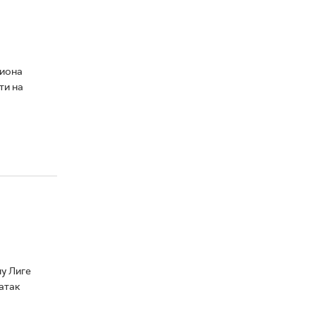
пиона
ти на
у Лиге
атак