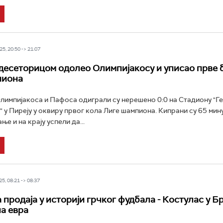
5, 20:50 -> 21:07
десеторицом одолео Олимпијакосу и уписао прве 
пиона
импијакоса и Пафоса одиграли су нерешено 0:0 на Стадиону "Г
 у Пиреју у оквиру првог кола Лиге шампиона. Кипрани су 65 мин
ње и на крају успели да...
5, 08:21 -> 08:37
продаја у историји грчког фудбала - Костулас у Бр
а евра