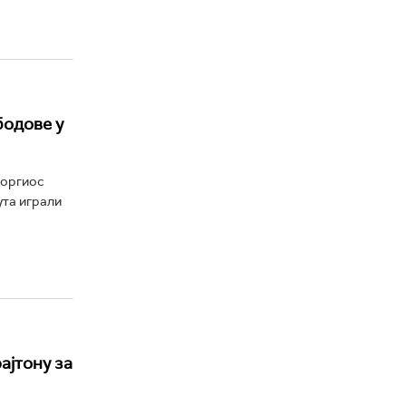
бодове у
еоргиос
ута играли
ајтону за