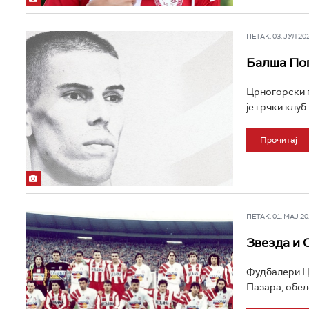
ПЕТАК, 03. ЈУЛ 202
Балша Поп
Црногорски г
је грчки клуб..
Прочитај
ПЕТАК, 01. МАЈ 202
Звезда и 
Фудбалери Цр
Пазара, обеле