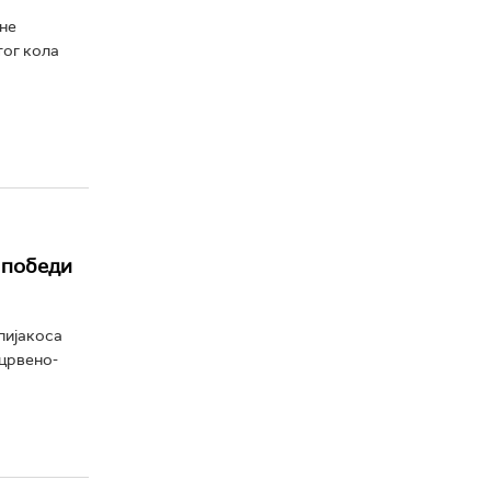
не
тог кола
 победи
пијакоса
 црвено-