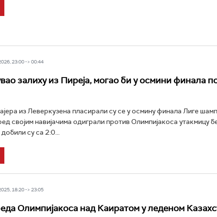
26, 23:00 -> 00:44
увао залиху из Пиреја, могао би у осмини финала п
јера из Леверкузена пласирали су се у осмину финала Лиге шам
ред својим навијачима одиграли против Олимпијакоса утакмицу бе
добили су са 2:0...
25, 18:20 -> 23:05
еда Олимпијакоса над Каиратом у леденом Казахс