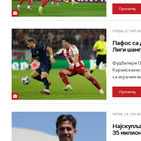
Прочитај
СРЕДА, 17. СЕП 202
Пафос са 
Лиги шам
Фудбалери Ол
Караискакис"
са играчем ма
Прочитај
ПЕТАК, 13. ЈУН 202
Најскупља 
35 милион