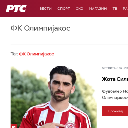
РТС
ВЕСТИ
СПОРТ
OKO
МАГАЗИН
ТВ
Р
ФК Олимпијакос
Таг:
ФК Олимпијакос
ЧЕТВРТАК, 09. ЈУЛ 
Жота Силв
Фудбалер Нот
Олимпијакосу
Прочитај