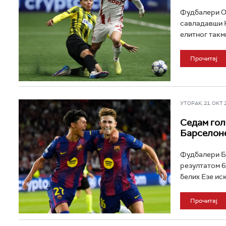
Фудбалери Ол
савладавши К
елитног такм
Прочитај
УТОРАК, 21. ОКТ 20
Седам гол
Барселон
Фудбалери Ба
резултатом 6
белих Езе ис
Прочитај