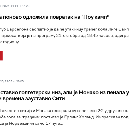
 2025, 14:14 -> 14:23
 поново одложила повратак на "Ноу камп"
уб Барселона саопштио је да ће утакмицу трећег кола Лиге шам
ијакоса, која је на програму 21. октобра од 18.45 часова, одигра
стадиону...
5, 22:55 -> 23:05
ставио голгетерски низ, али је Монако из пенала у
 времена зауставио Сити
нчестер ситија и Монака одиграли су нерешено 2:2 у другом кол
оба гола за "грађане" постигао је Ерлинг Холанд. Импресиван под
а је Норвежанин само 17 пута...