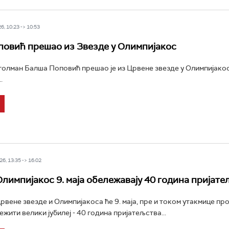
6, 10:23 -> 10:53
овић прешао из Звезде у Олимпијакос
олман Балша Поповић прешао је из Црвене звезде у Олимпијако
.
6, 13:35 -> 16:02
Олимпијакос 9. маја обележавају 40 година пријате
вене звезде и Олимпијакоса ће 9. маја, пре и током утакмице пр
жити велики јубилеј - 40 година пријатељства...