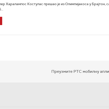
ер Харалампос Костулас прешао је из Олимпијакоса у Брајтон, с
..
Преузмите РТС мобилну апли