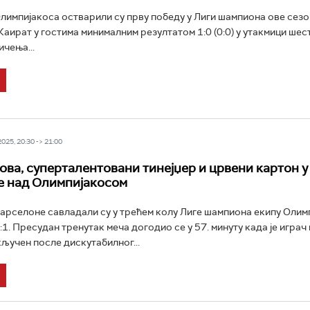
импијакоса остварили су прву победу у Лиги шампиона ове сезо
аират у гостима минималним резултатом 1:0 (0:0) у утакмици шес
ичења...
25, 20:30 -> 21:00
ова, суперталентовани тинејџер и црвени картон у
е над Олимпијакосом
рселоне савладали су у трећем колу Лиге шампиона екипу Олим
:1. Пресудан тренутак меча догодио се у 57. минуту када је играч
кључен после дискутабилног...