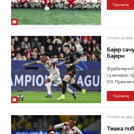
Прочитај
УТОРАК, 24. ФЕБ 20
Бајер сач
Бајерн
Фудбалери Ба
су вечерас п
0:0. Први меч 
Прочитај
УТОРАК, 09. ДЕЦ 20
Тешка поб