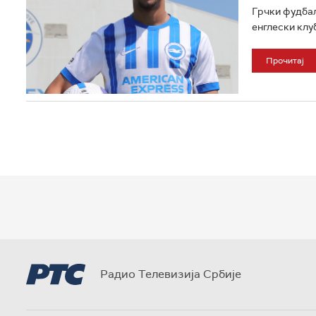
Грчки фудбал
енглески клуб.
Прочитај
Радио Телевизија Србије