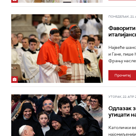
ПОНЕДЕЉАК, 21. АП
Фаворити з
италијанс
Највеће шанс
и Гане, пише
Фрању наслед
Прочитај
УТОРАК, 22. АПР 20
Одлазак з
утицати н
Католички ве
најомиљенији