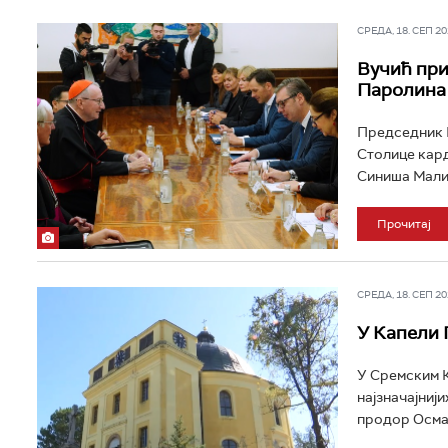
СРЕДА, 18. СЕП 202
Вучић при
Паролина
Председник Р
Столице кард
Синиша Мали.
Прочитај
СРЕДА, 18. СЕП 202
У Капели 
У Сремским К
најзначајниј
продор Осман