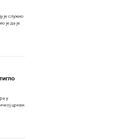
у је служио
 је да је
тигло
ра у
ичкој цркви.