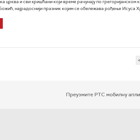
а црква и сви хришћани који време рачунају по грегоријанском 
Божић, најрадоснији празник којим се обележава рођење Исуса Хр
Преузмите РТС мобилну апли