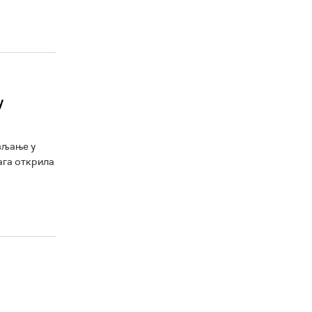
у
вљање у
ага открила