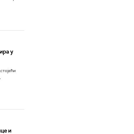
ира у
стојећи
,
це и