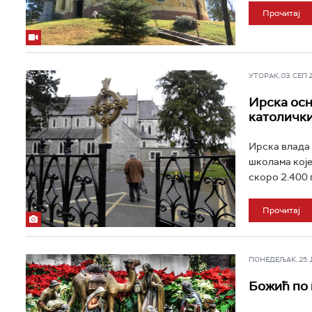
Прочитај
УТОРАК, 03. СЕП 20
Ирска осн
католичк
Ирска влада 
школама које
скоро 2.400 
Прочитај
ПОНЕДЕЉАК, 25. ДЕ
Божић по 