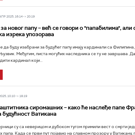
Р 2025, 16:14 -> 20:19
а новог папу – већ се говори о "папабилима", али 
ка изрека упозорава
е да буду изабрани за будућег папу имају кардинали са Филипина,
 Њузвик. Међутим, листа могућих наследника се ту не завршава. Да
ити кардинал који...
25, 10:10 -> 18:19
аштитника сиромашних – како ће наслеђе папе Ф
а будућност Ватикана
рници су са неверицом и дубоком тугом примили вест о смрти јед
х папа. Када се први пут појавио на славном прозору у Ватикану,