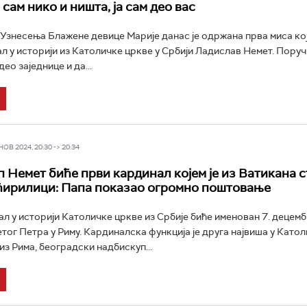
 сам нико и ништа, ја сам део вас
Узнесења Блажене девице Марије данас је одржана прва миса кој
л у историји из Католичке цркве у Србији Ладислав Немет. Поручио
део заједнице и да...
В 2024, 20:30 -> 20:34
 Немет биће први кардинал којем је из Ватикана с
ћирилици: Папа показао огромно поштовање
л у историји Католичке цркве из Србије биће именован 7. децемб
тог Петра у Риму. Кардиналска функција је друга највиша у Катол
из Рима, београдски надбискуп...