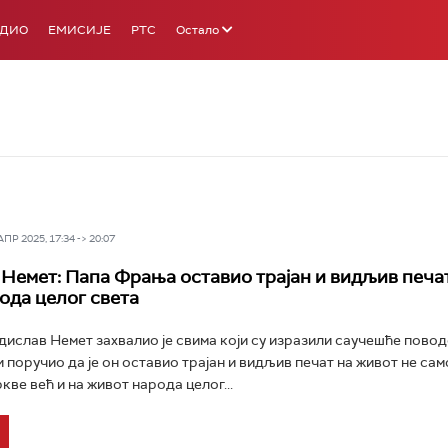
АДИО
ЕМИСИЈЕ
РТС
Остало
Р 2025, 17:34 -> 20:07
Немет: Папа Фрања оставио трајан и видљив печа
ода целог света
ислав Немет захвалио је свима који су изразили саучешће пово
 поручио да је он оставио трајан и видљив печат на живот не сам
кве већ и на живот народа целог...