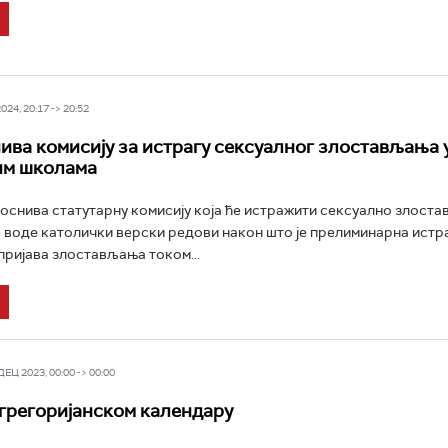
24, 20:17 -> 20:52
ива комисију за истрагу сексуалног злостављања 
им школама
оснива статутарну комисију која ће истражити сексуално злоста
 воде католички верски редови након што је прелиминарна истр
пријава злостављања током...
Ц 2023, 00:00 -> 00:00
грегоријанском календару