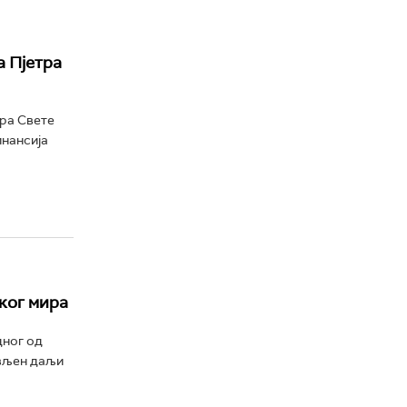
 Пјетра
ра Свете
инансија
ког мира
дног од
ављен даљи