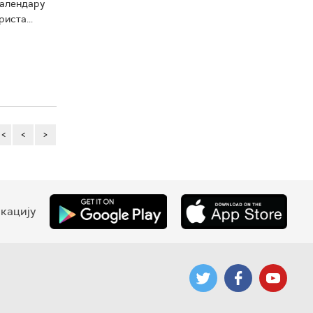
календару
иста...
<<
<
>
кацију