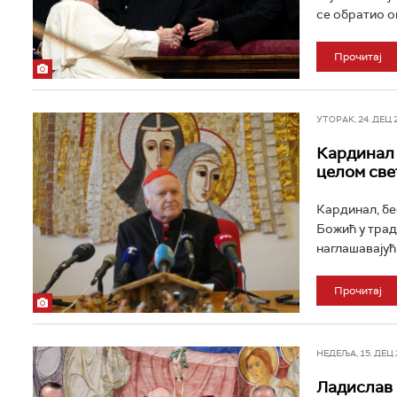
се обратио о
Прочитај
УТОРАК, 24. ДЕЦ 20
Кардинал 
целом све
Кардинал, бе
Божић у трад
наглашавајући
Прочитај
НЕДЕЉА, 15. ДЕЦ 2
Ладислав 