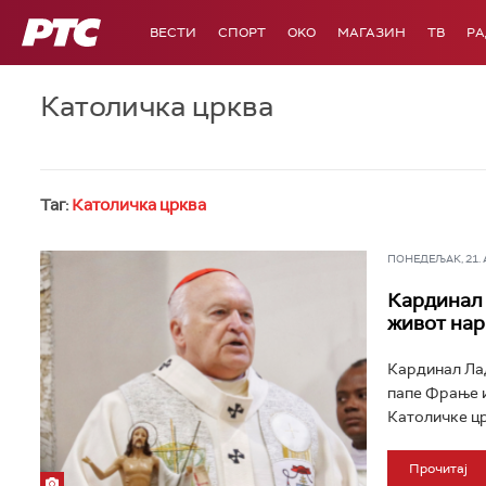
РТС
ВЕСТИ
СПОРТ
OKO
МАГАЗИН
ТВ
Р
Католичка црква
Таг:
Католичка црква
ПОНЕДЕЉАК, 21. АП
Кардинал 
живот нар
Кардинал Лад
папе Фрање и
Католичке цр
Прочитај