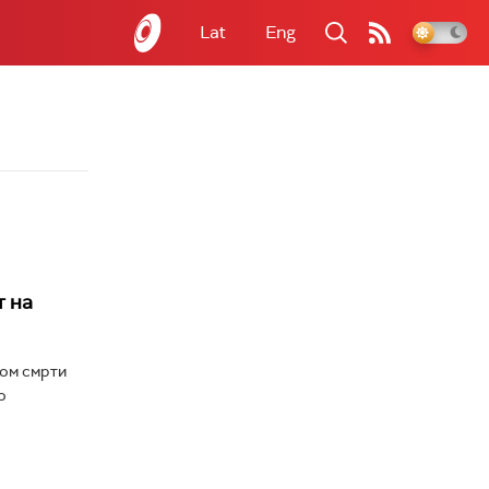
Lat
Eng
т на
дом смрти
о