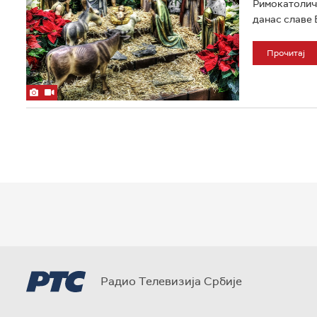
Римокатоличк
данас славе 
Прочитај
Радио Телевизија Србије