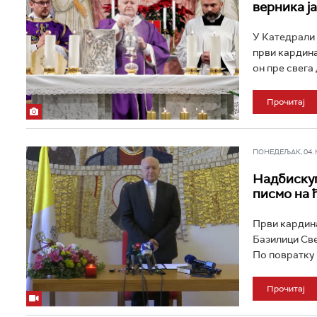
верника ја
У Катедрали 
први кардина
он пре свега 
Прочитај
ПОНЕДЕЉАК, 04. НО
Надбискуп
писмо на 
Први кардина
Базилици Све
По повратку 
Прочитај