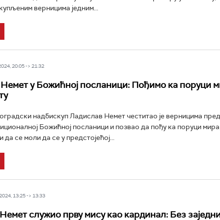
купљеним верницима једним...
24, 20:05 -> 21:32
Немет у Божићној посланици: Пођимо ка поруци м
ту
оградски надбискуп Ладислав Немет честитао је верницима пред
иционалној Божићној посланици и позвао да пођу ка поруци мира
 да се моли да се у предстојећој...
024, 13:25 -> 13:33
Немет служио прву мису као кардинал: Без заједни