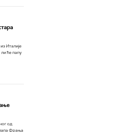
стара
 из Италије
 ли ће папу
рање
ног од
 папа Фрања