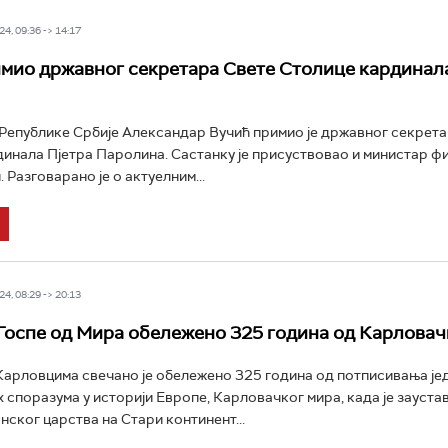
4, 09:36 -> 14:17
мио државног секретара Свете Столице кардинала
епублике Србије Александар Вучић примио је државног секрета
инала Пјетра Паролина. Састанку је присуствовао и министар ф
 Разговаранo je о актуелним...
4, 08:29 -> 20:13
Госпе од Мира обележено 325 година од Карловач
арловцима свечано је обележено 325 година од потписивања је
их споразума у историји Европе, Карловачког мира, када је зауст
ског царства на Стари континент...