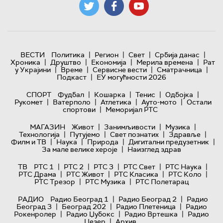
|
|
|
|
ВЕСТИ
Политика
Регион
Свет
Србија данас
|
|
|
|
Хроника
Друштво
Економија
Мерила времена
Рат
|
|
|
|
у Украјини
Време
Сервисне вести
Сматрачница
|
Подкаст
ЕУ могућности 2026
|
|
|
|
СПОРТ
Фудбал
Кошарка
Тенис
Одбојка
|
|
|
|
Рукомет
Ватерполо
Атлетика
Ауто-мото
Остали
|
спортови
Меморијал РТС
|
|
|
МАГАЗИН
Живот
Занимљивости
Музика
|
|
|
|
Технологијa
Путујемо
Свет познатих
Здравље
|
|
|
|
Филм и ТВ
Наука
Природа
Дигитални предузетник
|
За мале велике хероје
Наизглед здрав
|
|
|
|
|
ТВ
РТС 1
РТС 2
РТС 3
РТС Свет
РТС Наука
|
|
|
|
РТС Драма
РТС Живот
РТС Класика
РТС Коло
|
|
РТС Трезор
РТС Музика
РТС Полетарац
|
|
РАДИО
Радио Београд 1
Радио Београд 2
Радио
|
|
|
Београд 3
Београд 202
Радио Плетеница
Радио
|
|
|
Рокенролер
Радио Џубокс
Радио Вртешка
Радио
|
Џезер
Архив