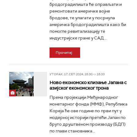
бродоградилишта ће оправљати и
ремонтовати америчке војне
бродове, те улагати у посрнула
америчка бродоградилишта како би
помогле ревитализацију те
индустријске гране у САД...
Прочитај
УТОРАК, 17. СЕП 2024, 16:30 -> 16:33
Ново економско клизање Јапана с
азијског економског трона
Према пројекцији Међународног
монетарног фонда (ММФ), Република
Кореја ће ове године по први пут у
модерној историји претећи Јапан по
бруто друштвеном производу (БДП)
по глави становника...