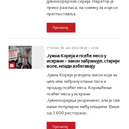
јужнокорејских серија. Наратор је
преко разгласа, на снимку за који се
претпоставља...
Прочитај
УТОРАК, 09. ЈАН 2024, 09:18 -> 10:42
Јужна Кореја и псеће месо у
исхрани – закон забрањује, старији
воле, млади избегавају
Јужна Кореја усвојила закон који за
циљ има забрану клања паса и
продају псећег меса. Коришћење
псећег меса у исхрани
Јужнокорејаца укорењено, али је све
мање популарно међу младима. Више
од 1.600 ресторана...
Прочитај