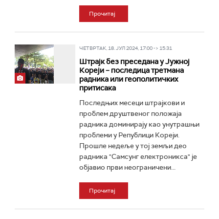
Прочитај
ЧЕТВРТАК, 18. ЈУЛ 2024, 17:00 -> 15:31
Штрајк без преседана у Јужној
Кореји – последица третмана
радника или геополитичких
притисака
Последњих месеци штрајкови и
проблем друштвеног положаја
радника доминирају као унутрашњи
проблеми у Републици Кореји.
Прошле недеље у тој земљи део
радника "Самсунг електроникса" је
објавио први неограничени...
Прочитај