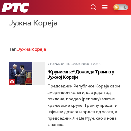
РТС
Јужна Кореја
Таг:
Јужна Кореја
УТОРАК, 04. НОВ 2025, 20:00 -> 20:11
"Крунисање" Доналда Трампа у
Јужној Кореји
Председник Републике Кореје свом
америчком колеги, као један од
поклона, предао (реплику) златне
краљевске круне. Трампу предат и
највиши државни орден од злата, а
председник Ли Џе Мјун, као и нова
јапанска...