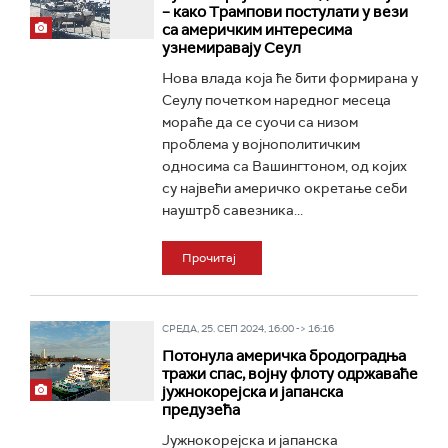
– како Трампови постулати у вези
са америчким интересима
узнемиравају Сеул
Нова влада која ће бити формирана у
Сеулу почетком наредног месеца
мораће да се суочи са низом
проблема у војнополитичким
односима са Вашингтоном, од којих
су највећи америчко окретање себи
науштрб савезника...
Прочитај
СРЕДА, 25. СЕП 2024, 16:00 -> 16:16
Потонула америчка бродоградња
тражи спас, војну флоту одржаваће
јужнокорејска и јапанска
предузећа
Јужнокорејска и јапанска