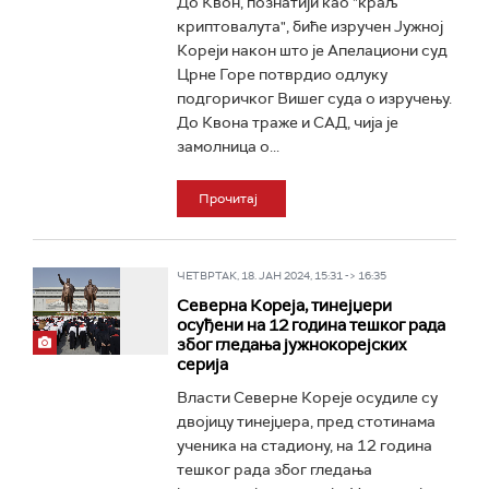
До Квон, познатији као "краљ
криптовалута", биће изручен Јужној
Кореји након што је Апелациони суд
Црне Горе потврдио одлуку
подгоричког Вишег суда о изручењу.
До Квона траже и САД, чија је
замолница о...
Прочитај
ЧЕТВРТАК, 18. ЈАН 2024, 15:31 -> 16:35
Северна Кореја, тинејџери
осуђени на 12 година тешког рада
због гледања јужнокорејских
серија
Власти Северне Кореје осудиле су
двојицу тинејџера, пред стотинама
ученика на стадиону, на 12 година
тешког рада због гледања