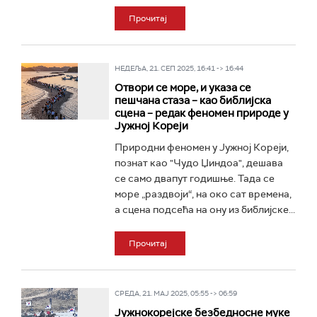
Прочитај
НЕДЕЉА, 21. СЕП 2025, 16:41 -> 16:44
Отвори се море, и указа се
пешчана стаза – као библијска
сцена – редак феномен природе у
Јужној Кореји
Природни феномен у Јужној Кореји,
познат као "Чудо Џиндоа", дешава
се само двапут годишње. Тада се
море „раздвоји“, на око сат времена,
а сцена подсећа на ону из библијске...
Прочитај
СРЕДА, 21. МАЈ 2025, 05:55 -> 06:59
Јужнокорејске безбедносне муке