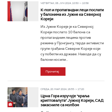
ЧЕТВРТАК, 06. ЈУН 2024, 10:50 -> 10:58
К-поп и пропагандни леци послати
у балонима из Јужне ка Северној
Кореји
Из Јужне Кореје је ка Северној
Кореји послато 10 балона са
пропагандним лецима против
режима у Пјонгјангу, тврде активисти
групе грађана Северне Кореје који
су побегли из државе. Наводе да су
балони носили...
Прочитај
СРЕДА, 20. МАР 2024, 16:55 -> 17:20
Црна Гора изручује "краља
криптовалута" Јужној Кореји, САД
закасниле са молбом