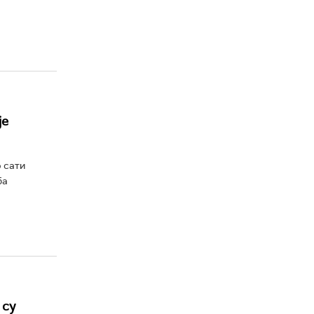
је
 сати
ба
 су