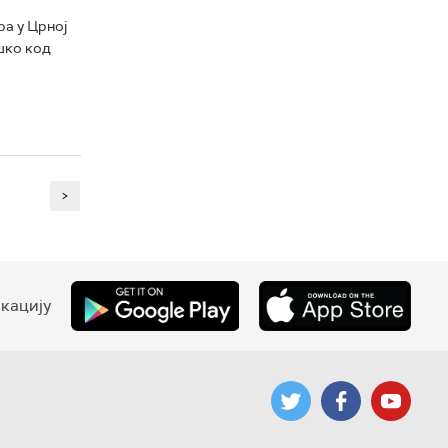
ра у Црној
ешко код
>
кацију