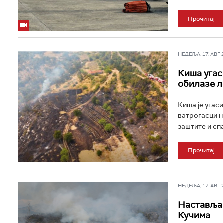
Прочитај
НЕДЕЉА, 17. АВГ 20
Киша угас
обилазе л
Киша је угас
ватрогасци н
заштите и спа
Прочитај
НЕДЕЉА, 17. АВГ 20
Наставља 
Кучима