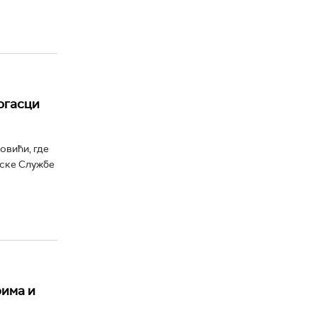
огасци
овићи, где
рске Службе
рима и