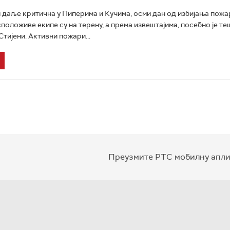
 и даље критична у Пиперима и Кучима, осми дан од избијања пожа
сположиве екипе су на терену, а према извештајима, посебно је т
тијени. Активни пожари...
Преузмите РТС мобилну апли