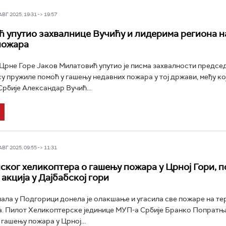
Г 2025, 19:31 -> 19:57
 упутио захвалнице Вучићу и лидерима региона н
пожара
рне Горе Јаков Милатовић упутио је писма захвалности предсе
су пружиле помоћ у гашењу недавних пожара у тој држави, међу кој
рбије Александар Вучић...
Г 2025, 09:55 -> 11:31
ског хеликоптера о гашењу пожара у Црној Гори, 
 акција у Дajбабској гори
 пала у Подгорици донела је олакшање и угасила све пожаре на те
а. Пилот Хеликоптерске јединице МУП-а Србије Бранко Попратњак
 гашењу пожара у Црној...