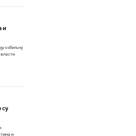
а и
ју озбиљну
 власти
 су
е.
ктима и