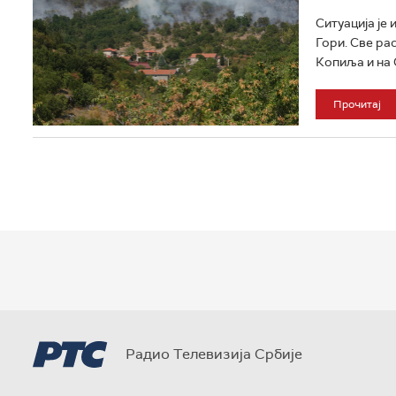
Ситуација је
Гори. Све ра
Копиља и на С
Прочитај
Радио Телевизија Србије