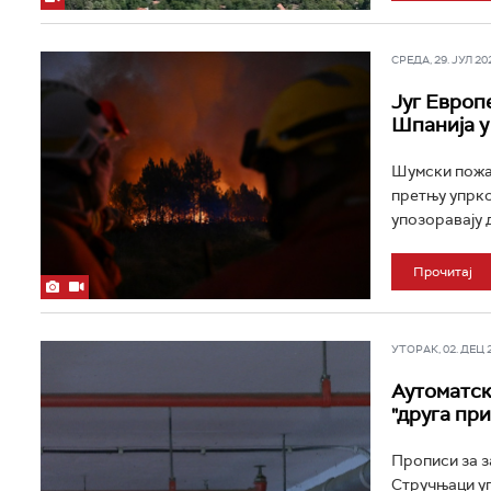
СРЕДА, 29. ЈУЛ 202
Југ Европ
Шпанија у
Шумски пожар
претњу упрко
упозоравају д
Прочитај
УТОРАК, 02. ДЕЦ 20
Аутоматск
"друга при
Прописи за за
Стручњаци уп