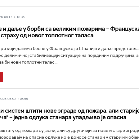
6, 08:17 -> 18:36
е и даље у борби са великим пожарима – Француск
 страху од новог топлотног таласа
и који данима бесне у Француској и Шпанији и даље представља
с делимичној стабилизацији ситуације на појединим подручјима, а
а би нови топлотни талас...
25, 05:50 -> 05:55
и систем штити нове зграде од пожара, али старије
ча" – једна одлука станара упадљиво је опасна
штиту од пожара су јасни, али су другачији за нове и старе зград
озоравају на опасне одлуке које доносе станари у старијим обје