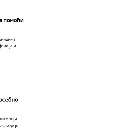
а помоћи
дницима
има је и
посебно
риторији
, који је