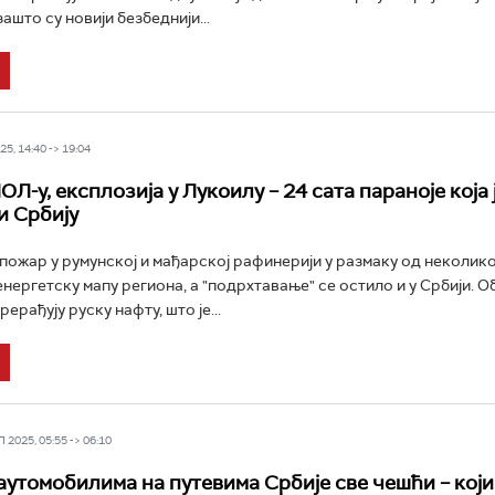
ашто су новији безбеднији...
5, 14:40 -> 19:04
Л-у, експлозија у Лукоилу – 24 сата параноје која 
и Србију
 пожар у румунској и мађарској рафинерији у размаку од неколико
енергетску мапу региона, а "подрхтавање" се остило и у Србији. О
ерађују руску нафту, што је...
2025, 05:55 -> 06:10
аутомобилима на путевима Србије све чешћи – који