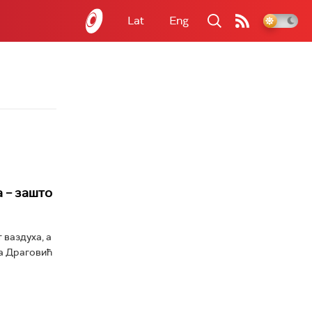
Lat
Eng
 – зашто
 ваздуха, а
ца Драговић