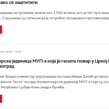
како се заштитити
годишње на путевима запали око 1.500 возила, што је пет пута виш
. Стручњаци су сагласни да је потребно поседовати противпожарн
25, 18:34 -> 18:46
рска јединица МУП-а која је гасила пожар у Црној
Београд
к Владе и министар унутрашњих послова Ивица Дачић дочекао ј
икола Тесла" посаде Хеликоптерске јединице МУП-а које су, по 
Републике Србије Александра Вучића...