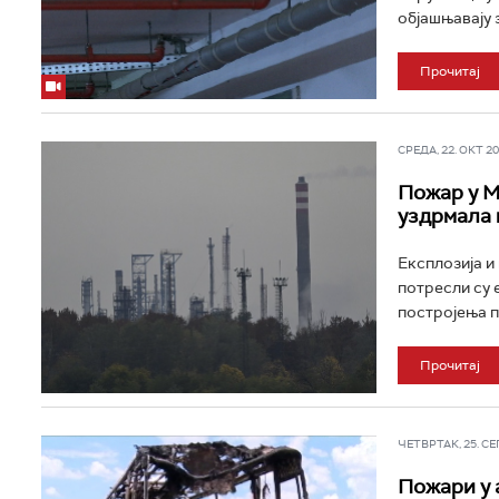
објашњавају з
Прочитај
СРЕДА, 22. ОКТ 202
Пожар у МО
уздрмала 
Експлозија и
потресли су 
постројења пр
Прочитај
ЧЕТВРТАК, 25. СЕП 
Пожари у 