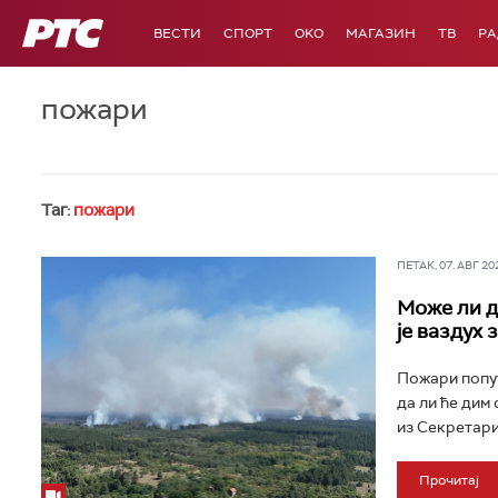
РТС
ВЕСТИ
СПОРТ
OKO
МАГАЗИН
ТВ
Р
пожари
Таг:
пожари
ПЕТАК, 07. АВГ 202
Може ли д
је ваздух 
Пожари попут
да ли ће дим
из Секретариј
Прочитај