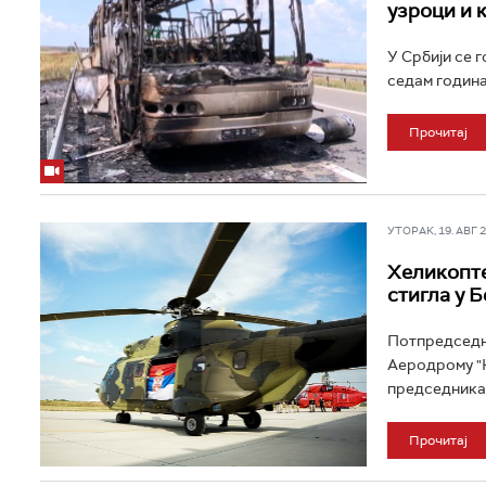
узроци и 
У Србији се 
седам година
Прочитај
УТОРАК, 19. АВГ 20
Хеликопте
стигла у 
Потпредседни
Аеродрому "Н
председника 
Прочитај