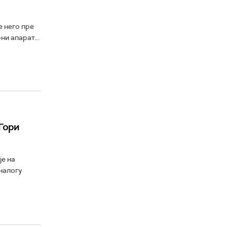
е него пре
и апарат...
 Гори
е на
налогу