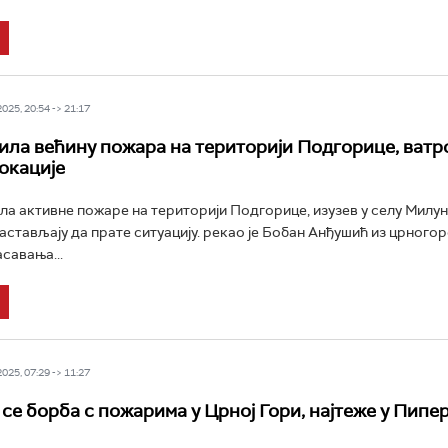
25, 20:54 -> 21:17
ила већину пожара на територији Подгорице, ватр
окације
ила активне пожаре на територији Подгорице, изузев у селу Милун
астављају да прате ситуацију. рекао је Бобан Анђушић из црного
савања...
25, 07:29 -> 11:27
се борба с пожарима у Црној Гори, најтеже у Пипе