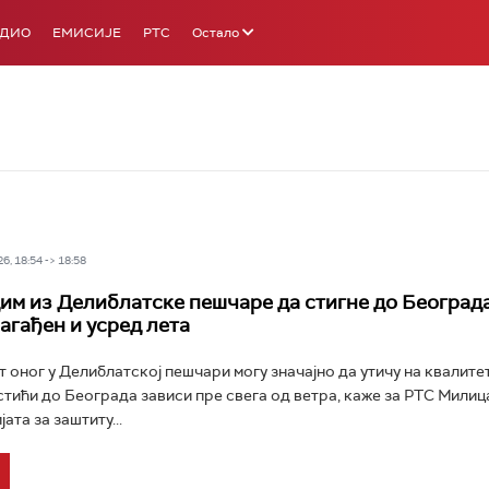
АДИО
ЕМИСИЈЕ
РТС
Остало
6, 18:54 -> 18:58
им из Делиблатске пешчаре да стигне до Београда
загађен и усред лета
 оног у Делиблатској пешчари могу значајно да утичу на квалитет
 стићи до Београда зависи пре свега од ветра, каже за РТС Мили
ата за заштиту...