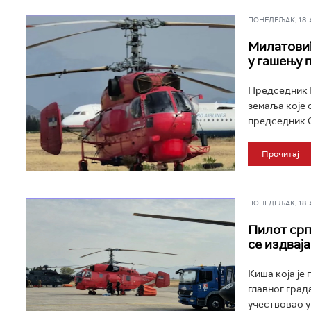
ПОНЕДЕЉАК, 18. АВ
Милатовић
у гашењу 
Председник Ц
земаља које 
председник С
Прочитај
ПОНЕДЕЉАК, 18. АВ
Пилот срп
се издваја
Киша која је
главног град
учествовао у