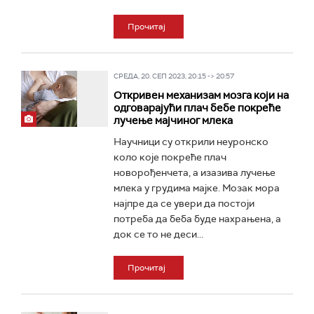
Прочитај
СРЕДА, 20. СЕП 2023, 20:15 -> 20:57
Откривен механизам мозга који на
одговарaјући плач бебе покреће
лучење мајчиног млека
Научници су открили неуронско
коло које покреће плач
новорођенчета, а изазива лучење
млека у грудима мајке. Мозак мора
најпре да се увери да постоји
потреба да беба буде нахрањена, а
док се то не деси...
Прочитај