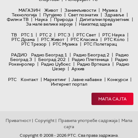
|
|
|
МАГАЗИН
Живот
Занимљивости
Музика
|
|
|
|
Технологијa
Путујемо
Свет познатих
Здравље
|
|
|
|
Филм и ТВ
Наука
Природа
Дигитални предузетник
|
За мале велике хероје
Наизглед здрав
|
|
|
|
|
ТВ
РТС 1
РТС 2
РТС 3
РТС Свет
РТС Наука
|
|
|
|
РТС Драма
РТС Живот
РТС Класика
РТС Коло
|
|
РТС Трезор
РТС Музика
РТС Полетарац
|
|
РАДИО
Радио Београд 1
Радио Београд 2
Радио
|
|
|
Београд 3
Београд 202
Радио Плетеница
Радио
|
|
|
Рокенролер
Радио Џубокс
Радио Вртешка
Радио
|
Џезер
Архив
|
|
|
|
РТС
Контакт
Маркетинг
Јавне набавке
Конкурси
Интернет портал
МАПА САЈТА
Приватност
Copyright
Правила употребе садржаја
Мапа
|
|
|
сајта
Copyright © 2008 - 2026 РТС. Сва права задржана.