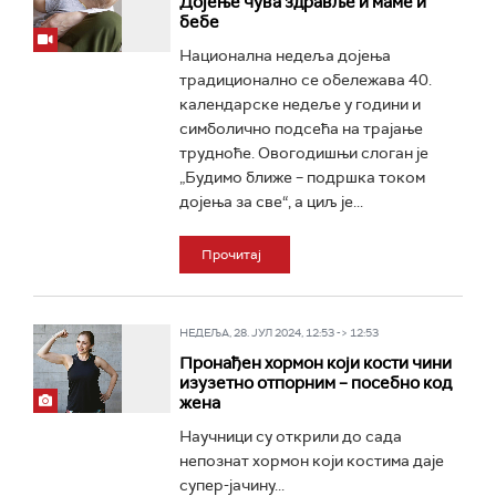
Дојење чува здравље и маме и
бебе
Национална недеља дојења
традиционално се обележава 40.
календарске недеље у години и
симболично подсећа на трајање
трудноће. Овогодишњи слоган је
„Будимо ближе – подршка током
дојења за све“, а циљ је...
Прочитај
НЕДЕЉА, 28. ЈУЛ 2024, 12:53 -> 12:53
Пронађен хормон који кости чини
изузетно отпорним – посебно код
жена
Научници су открили до сада
непознат хормон који костима даје
супер-јачину...