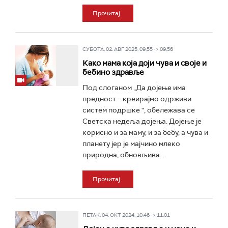
Прочитај
СУБОТА, 02. АВГ 2025, 09:55 -> 09:56
Како мама која доји чува и своје и
бебино здравље
Под слоганом „Да дојење има
предност – креирајмо одрживи
систем подршке ", обележава се
Светска недеља дојења. Дојење је
корисно и за маму, и за бебу, а чува и
планету јер је мајчино млеко
природна, обновљива...
Прочитај
ПЕТАК, 04. ОКТ 2024, 10:46 -> 11:01