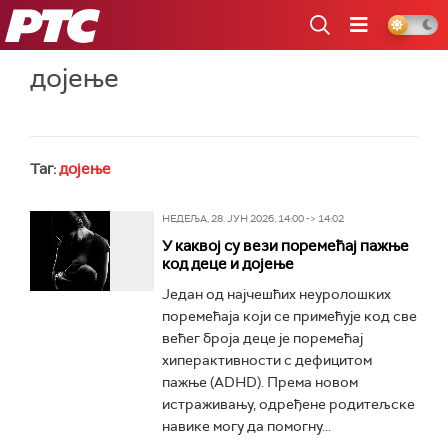
РТС
дојење
Таг:
дојење
НЕДЕЉА, 28. ЈУН 2026, 14:00 -> 14:02
У каквој су вези поремећај пажње
код деце и дојење
Један од најчешћих неуролошких
поремећаја који се примећује код све
већег броја деце je поремећај
хиперактивности с дефицитом
пажње (ADHD). Према новом
истраживању, одређене родитељске
навике могу да помогну...