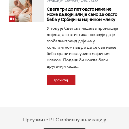
УТОРАК, 01. АВГ 2023, 14:30 -> 14:36
Свега три до пет одсто мама не
може да доји, али је само 19 одсто
беба у Србији на мајчином млеку
У току је Светска недеља промоције
дојења, а статистика показује да је
глобални тренд дојења у
константном паду, и да се све мање
беба храни искључиво мајчиним
млеком. Подаци би можда били
другачији када...
Прочитај
Преузмите РТС мобилну апликацију