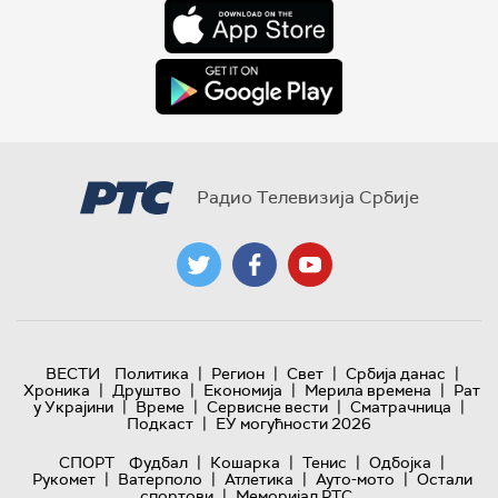
Радио Телевизија Србије
|
|
|
|
ВЕСТИ
Политика
Регион
Свет
Србија данас
|
|
|
|
Хроника
Друштво
Економија
Мерила времена
Рат
|
|
|
|
у Украјини
Време
Сервисне вести
Сматрачница
|
Подкаст
ЕУ могућности 2026
|
|
|
|
СПОРТ
Фудбал
Кошарка
Тенис
Одбојка
|
|
|
|
Рукомет
Ватерполо
Атлетика
Ауто-мото
Остали
|
спортови
Меморијал РТС