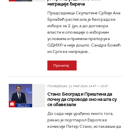
миграције бирача
Председница Скупштине Србије Ана
Брнабић расписала је београдске
изборе за 2. јун, а до договора
власти и опозиције о изборним
условима и примени препорука
ОДИХР-а није дошло. Сандра Божић
из Српске напредне...
Прочитај
ПОНЕДЕЉАК, 11. МАР 2024, 14:47 -> 15:37
Стано: Београд и Приштина да
почну да спроводе оно на шта су
се обавезали
До сада није урађено много тога,
рекао је портпарол Европске
комисије Петер Стано, истакавши да