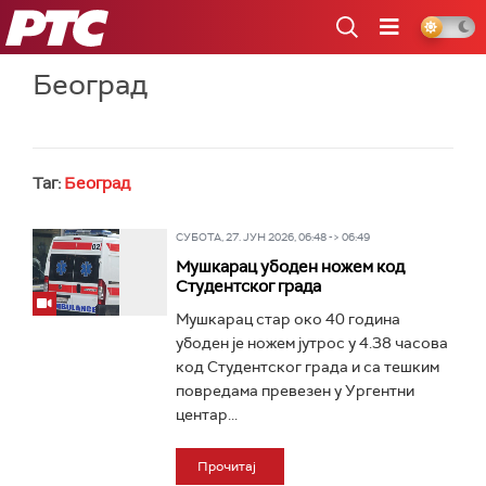
РТС
Београд
Таг:
Београд
СУБОТА, 27. ЈУН 2026, 06:48 -> 06:49
Мушкарац убоден ножем код
Студентског града
Мушкарац стар око 40 година
убоден је ножем јутрос у 4.38 часова
код Студентског града и са тешким
повредама превезен у Ургентни
центар...
Прочитај