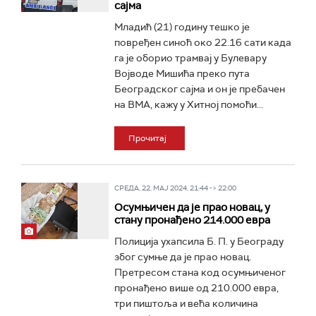
сајма
Младић (21) годину тешко је
повређен синоћ око 22.16 сати када
га је оборио трамвај у Булевару
Војводе Мишића преко пута
Београдског сајма и он је пребачен
на ВМА, кажу у Хитној помоћи...
Прочитај
СРЕДА, 22. МАЈ 2024, 21:44 -> 22:00
Осумњичен да је прао новац, у
стану пронађено 214.000 евра
Полиција ухапсила Б. П. у Београду
због сумње да је прао новац.
Претресом стана код осумњиченог
пронађено више од 210.000 евра,
три пиштоља и већа количина