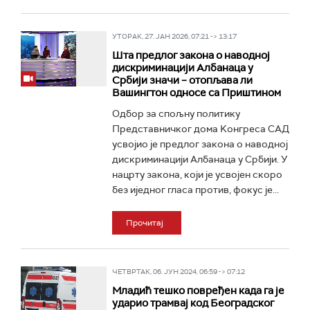
УТОРАК, 27. ЈАН 2026, 07:21 -> 13:17
Шта предлог закона о наводној
дискриминацији Албанаца у
Србији значи – отопљава ли
Вашингтон односе са Приштином
Одбор за спољну политику
Представничког дома Kонгреса САД
усвојио је предлог закона о наводној
дискриминацији Албанаца у Србији. У
нацрту закона, који је усвојен скоро
без иједног гласа против, фокус је...
Прочитај
ЧЕТВРТАК, 06. ЈУН 2024, 06:59 -> 07:12
Младић тешко повређен када га је
ударио трамвај код Београдског