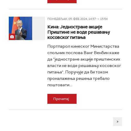
ПОНЕДЕЉАК, 05. ФЕБ 2024, 14:57 -> 15:54
Кина: Једностране акције
Приштине не воде решавању
косовског питања
Портпарол кинеског Министарства
спољних послова Ванг Венбин каже
да "једностране акције приштинских
власти не воде решавању косовског
питања". Поручује да би током
проналажења решења требало
поштовати...
Прочитај
>