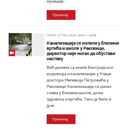
муниције...
Прочитај
ПЕТАК, 17. МАЈ 2024, 18:40 -> 18:58
Канализација се излила у близини
вртића и школе у Раковици,
директор није могао да обустави
наставу
Већ данима су екипе Београдског
водовода и канализацие у Улици
доктора Миливоја Петровића у
Раковици. Канализација се данас
слива у близини школе, дома
здравља и вртића. Tако је било и
јуче...
Прочитај