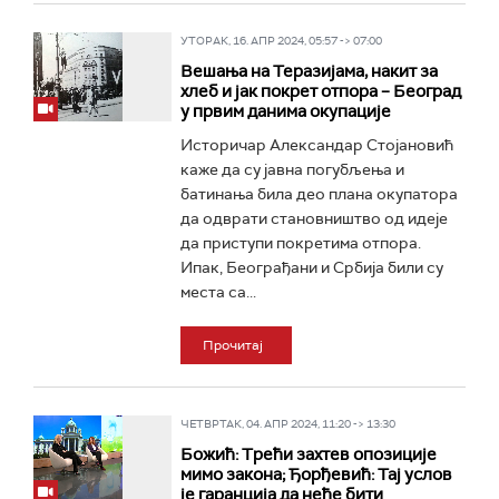
УТОРАК, 16. АПР 2024, 05:57 -> 07:00
Вешања на Теразијама, накит за
хлеб и јак покрет отпора – Београд
у првим данима окупације
Историчар Александар Стојановић
каже да су јавна погубљења и
батинања била део плана окупатора
да одврати становништво од идеје
да приступи покретима отпора.
Ипак, Београђани и Србија били су
места са...
Прочитај
ЧЕТВРТАК, 04. АПР 2024, 11:20 -> 13:30
Божић: Трећи захтев опозиције
мимо закона; Ђорђевић: Тај услов
је гаранција да неће бити