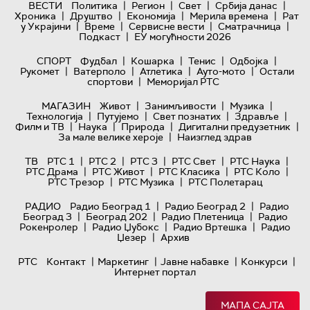
|
|
|
|
ВЕСТИ
Политика
Регион
Свет
Србија данас
|
|
|
|
Хроника
Друштво
Економија
Мерила времена
Рат
|
|
|
|
у Украјини
Време
Сервисне вести
Сматрачница
|
Подкаст
ЕУ могућности 2026
|
|
|
|
СПОРТ
Фудбал
Кошарка
Тенис
Одбојка
|
|
|
|
Рукомет
Ватерполо
Атлетика
Ауто-мото
Остали
|
спортови
Меморијал РТС
|
|
|
МАГАЗИН
Живот
Занимљивости
Музика
|
|
|
|
Технологијa
Путујемо
Свет познатих
Здравље
|
|
|
|
Филм и ТВ
Наука
Природа
Дигитални предузетник
|
За мале велике хероје
Наизглед здрав
|
|
|
|
|
ТВ
РТС 1
РТС 2
РТС 3
РТС Свет
РТС Наука
|
|
|
|
РТС Драма
РТС Живот
РТС Класика
РТС Коло
|
|
РТС Трезор
РТС Музика
РТС Полетарац
|
|
РАДИО
Радио Београд 1
Радио Београд 2
Радио
|
|
|
Београд 3
Београд 202
Радио Плетеница
Радио
|
|
|
Рокенролер
Радио Џубокс
Радио Вртешка
Радио
|
Џезер
Архив
|
|
|
|
РТС
Контакт
Маркетинг
Јавне набавке
Конкурси
Интернет портал
МАПА САЈТА