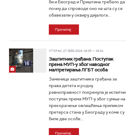
би и Београд и Приштина требало да
почну да спроводе оно на шта су се
обавезали у оквиру дијалога...
Прочитај
УТОРАК, 27. ФЕБ 2024, 16:25 -> 16:31
Заштитник грађана: Поступак
према МУП-у због наводног
малтретирања ЛГБТ особа
Заменица заштитника грађана за
права детета и родну
равноправност покренула је испитни
поступак према МУП-у због сумње на
прекорачење овлашћења приликом
претерса стана у Београду у коме су
биле две особе...
Прочитај