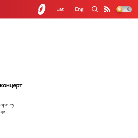
Lat
Eng
 концерт
коро су
ају