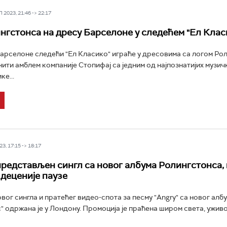
2023, 21:46 -> 22:17
нгстонса на дресу Барселоне у следећем "Ел Клас
рселоне следећи "Ел Класико" играће у дресовима са логом Рол
нити амблем компаније Стопифај са једним од најпознатијих музичк
ке...
3, 17:15 -> 18:17
редстављен сингл са новог албума Ролингстонса,
 деценије паузе
вог сингла и пратећег видео-спота за песму "Angry" са новог алб
" одржана је у Лондону. Промоција је праћена широм света, ужив