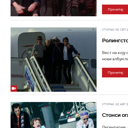
Прочитај
УТОРАК, 05. СЕП 20
Ролингсто
Вест на коју
нови албум по
Прочитај
УТОРАК, 22. АВГ 20
Стонси ог
Легендарни „