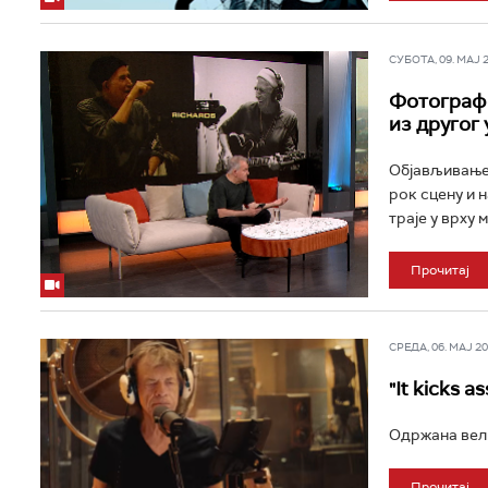
СУБОТА, 09. МАЈ 20
Фотографс
из другог 
Објављивањем
рок сцену и 
траје у врху м
Прочитај
СРЕДА, 06. МАЈ 202
"It kicks 
Одржана вели
Прочитај