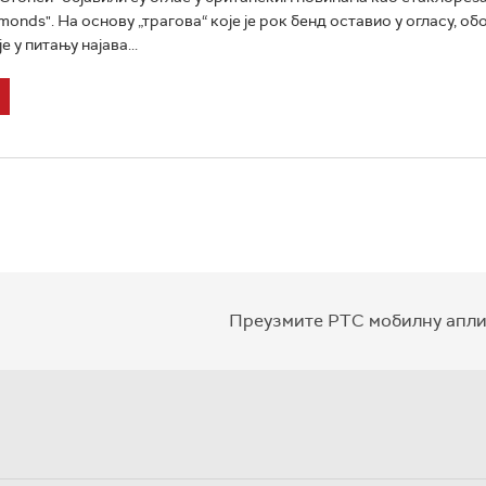
monds". На основу „трагова“ које је рок бенд оставио у огласу, о
е у питању најава...
Преузмите РТС мобилну апли