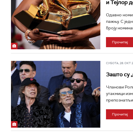
и Тејлор 
Одавно номин
пажњу. С једн
броју номинац
Прочитај
СУБОТА, 28. ОКТ 20
Зашто су 
Чланови Роли
утакмици изм
препознатљив
Прочитај