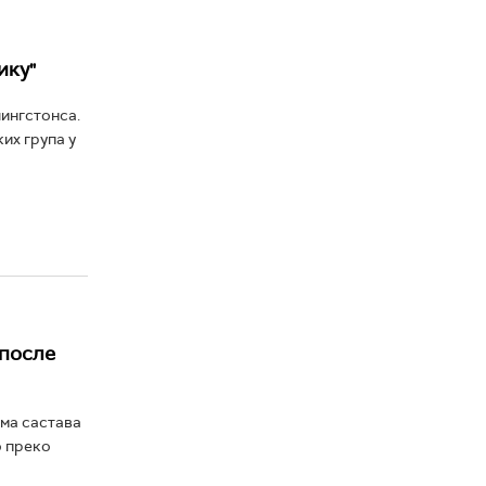
ику"
ингстонса.
их група у
 после
ума састава
о преко