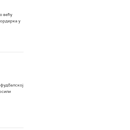
о већу
кордерка у
 фудбалској
носили