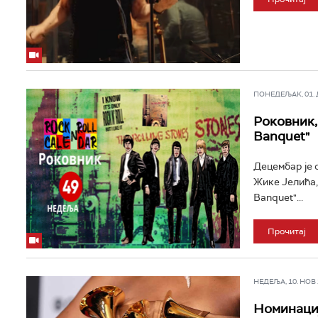
ПОНЕДЕЉАК, 01. ДЕ
Роковник, 
Banquet"
Децембар је 
Жике Јелића,
Banquet"...
Прочитај
НЕДЕЉА, 10. НОВ 2
Номинациј