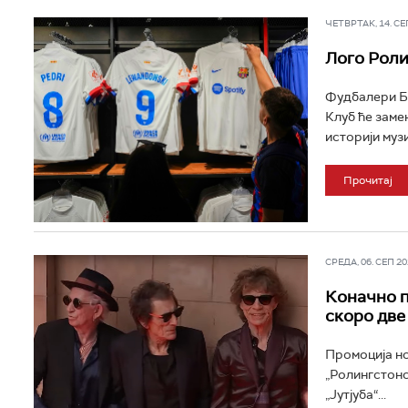
ЧЕТВРТАК, 14. СЕП 
Лого Роли
Фудбалери Ба
Клуб ће заме
историји музи
Прочитај
СРЕДА, 06. СЕП 202
Коначно п
скоро две
Промоција но
„Ролингстонс
„Јутјуба“...