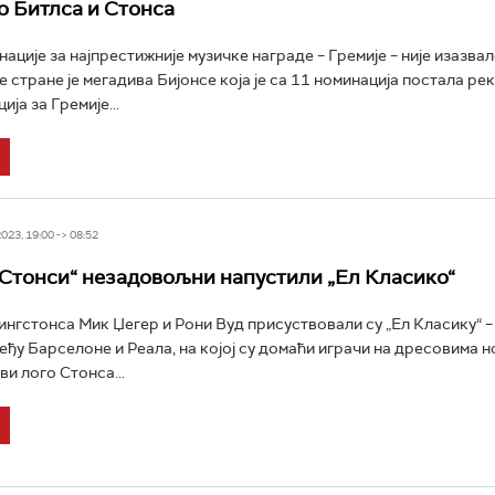
до Битлса и Стонса
ације за најпрестижније музичке награде – Гремије – није изазвал
е стране је мегадива Бијонсе која је са 11 номинација постала ре
ија за Гремије...
23, 19:00 -> 08:52
„Стонси“ незадовољни напустили „Ел Класико“
нгстонса Мик Џегер и Рони Вуд присуствовали су „Ел Класику“ –
еђу Барселоне и Реала, на којој су домаћи играчи на дресовима 
и лого Стонса...