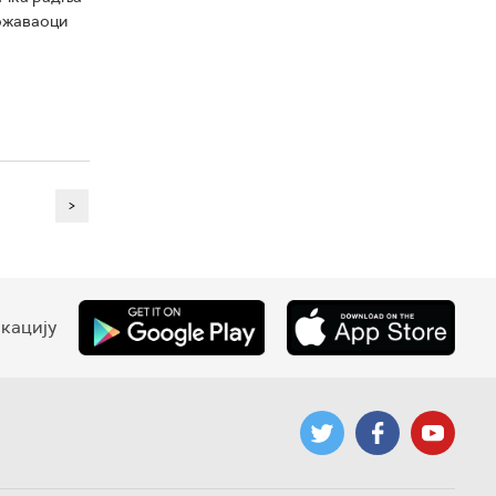
божаваоци
>
кацију