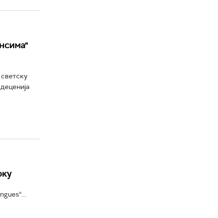
нсима"
 светску
 деценија
рку
gues“...