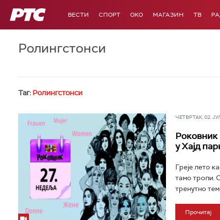
РТС
ВЕСТИ
СПОРТ
OKO
МАГАЗИН
ТВ
Р
Ролингстонси
Таг:
Ролингстонси
ЧЕТВРТАК, 02. ЈУЛ 
Роковник 2
у Хајд пар
Греје лето ка
тамо тропи. О
тренутно тем
Прочитај