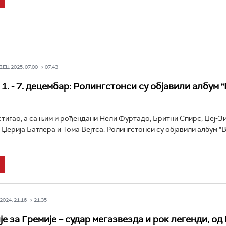
Ц 2025, 07:00 -> 07:43
1. - 7. децембар: Ролингстонси су објавили албум 
стигао, а са њим и рођендани Нели Фуртадо, Бритни Спирс, Џеј-Зи
 Џерија Батлера и Тома Вејтса. Ролингстонси су објавили албум "
024, 21:16 -> 21:35
е за Гремије – судар мегазвезда и рок легенди, од