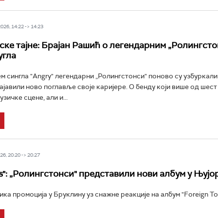
26, 14:22 -> 14:23
ке тајне: Брајан Рашић о легендарним „Ролингсто
угла
 сингла "Angry" легендарни „Ролингстонси" поново су узбуркали
најавили ново поглавље своје каријере. О бенду који више од шест
узичке сцене, али и...
6, 20:20 -> 20:27
ass": „Ролингстонси" представили нови албум у Њујо
ка промоција у Бруклину уз снажне реакције на албум "Foreign Ton