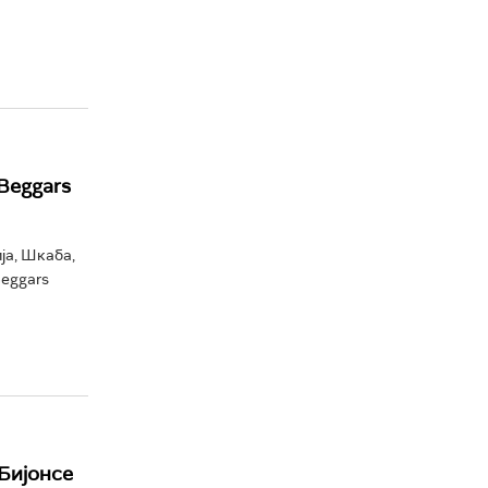
"Beggars
ја, Шкаба,
Beggars
 Бијонсе