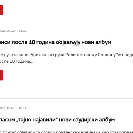
23, 09:12 -> 16:32
нси после 18 година објављују нови албум
 се дуго чекало. Британска група Ролингстонси у Лондону ће пре
сле 18 година...
23, 16:43 -> 16:51
ласом „тајно најавили“ нови студијски албум
Стонси“ објавили су оглас у британским новинама као стаклорез