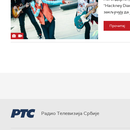
"Hackney Dia
закључују да ј
Прочитај
Радио Телевизија Србије