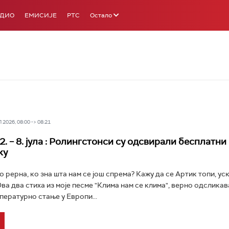
АДИО
ЕМИСИЈЕ
РТС
Остало
2026, 08:00 -> 08:21
. – 8. јула : Ролингстонси су одсвирали бесплатни
ку
о рерна, ко зна шта нам се још спрема? Кажу да се Артик топи, ус
ва два стиха из моје песме "Клима нам се клима", верно одсликав
пературно стање у Европи...