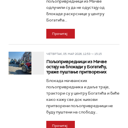
пољопривредници из Мачве
одлучили су да не одустају од
блокаде раскрснице у центру
Богатића...
Прочитај
ЧЕТВРТАК, 05. МАР 2026, 12:53 -> 15:15
Пољопривредници из Мачве
остају на блокади у Богатићу,
траже пуштање притворених
Блокада мачванских
пољопривредника и даље траје,
трактори су у центру Богатића и биће
како кажу све док њихови
притворени пољопривредници не
буду пуштени на слободу...
Прочитај