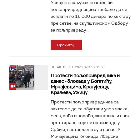
Усвојен закључак по коме би
пољопривредницима требало да се
исплати по 18.000 динара по хектару
пре сетве, на скупштинском Одбору
за пољпривреду...
Прочитај
ПЕТАК, 13. ФЕБ 2026, 07:37 -> 11:50
Протести пољопривредника и
данас - блокаде у Богатићу,
Мрчајевцима, Крагујевцу,
Краљеву, Ужицу
Протести пољопривредника са
захтевом да се обустави увоз млека,
меса, воћа и поврћа, житарица и свих
врста хране које се производе у
Србији, настављени су и данас. У
Мрчајевцима, блокада Ибарске