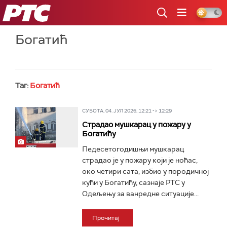
РТС
Богатић
Таг:
Богатић
СУБОТА, 04. ЈУЛ 2026, 12:21 -> 12:29
Страдао мушкарац у пожару у
Богатићу
Педесетогодишњи мушкарац
страдао је у пожару који је ноћас,
око четири сата, избио у породичној
кући у Богатићу, сазнаје РТС у
Одељењу за ванредне ситуације...
Прочитај