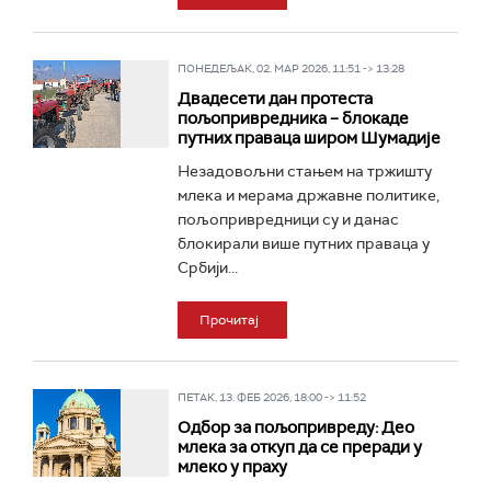
ПОНЕДЕЉАК, 02. МАР 2026, 11:51 -> 13:28
Двадесети дан протеста
пољопривредника – блокаде
путних праваца широм Шумадије
Незадовољни стањем на тржишту
млека и мерама државне политике,
пољопривредници су и данас
блокирали више путних праваца у
Србији...
Прочитај
ПЕТАК, 13. ФЕБ 2026, 18:00 -> 11:52
Одбор за пољопривреду: Део
млека за откуп да се преради у
млеко у праху