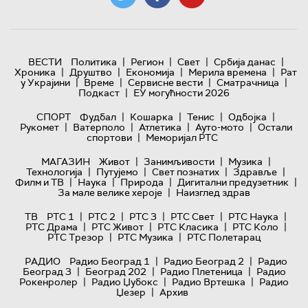
|
|
|
|
ВЕСТИ
Политика
Регион
Свет
Србија данас
|
|
|
|
Хроника
Друштво
Економија
Мерила времена
Рат
|
|
|
|
у Украјини
Време
Сервисне вести
Сматрачница
|
Подкаст
ЕУ могућности 2026
|
|
|
|
СПОРТ
Фудбал
Кошарка
Тенис
Одбојка
|
|
|
|
Рукомет
Ватерполо
Атлетика
Ауто-мото
Остали
|
спортови
Меморијал РТС
|
|
|
МАГАЗИН
Живот
Занимљивости
Музика
|
|
|
|
Технологијa
Путујемо
Свет познатих
Здравље
|
|
|
|
Филм и ТВ
Наука
Природа
Дигитални предузетник
|
За мале велике хероје
Наизглед здрав
|
|
|
|
|
ТВ
РТС 1
РТС 2
РТС 3
РТС Свет
РТС Наука
|
|
|
|
РТС Драма
РТС Живот
РТС Класика
РТС Коло
|
|
РТС Трезор
РТС Музика
РТС Полетарац
|
|
РАДИО
Радио Београд 1
Радио Београд 2
Радио
|
|
|
Београд 3
Београд 202
Радио Плетеница
Радио
|
|
|
Рокенролер
Радио Џубокс
Радио Вртешка
Радио
|
Џезер
Архив