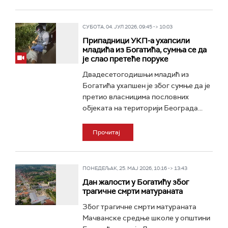
СУБОТА, 04. ЈУЛ 2026, 09:45 -> 10:03
Припадници УКП-а ухапсили
младића из Богатића, сумња се да
је слао претеће поруке
Двадесетогодишњи младић из
Богатића ухапшен је због сумње да је
претио власницима пословних
објеката на територији Београда...
Прочитај
ПОНЕДЕЉАК, 25. МАЈ 2026, 10:16 -> 13:43
Дан жалости у Богатићу због
трагичне смрти матураната
Због трагичне смрти матураната
Мачванске средње школе у општини