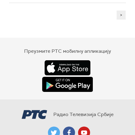
>
Преузмите РТС мобилну апликацију
Радио Телевизија Србије