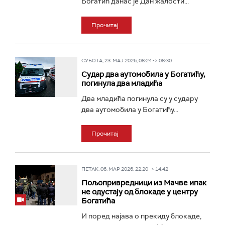
Богатић данас је Дан жалости...
Прочитај
СУБОТА, 23. МАЈ 2026, 08:24 -> 08:30
Судар два аутомобила у Богатићу,
погинула два младића
Два младића погинула су у судару
два аутомобила у Богатићу...
Прочитај
ПЕТАК, 06. МАР 2026, 22:20 -> 14:42
Пољопривредници из Мачве ипак
не одустају од блокаде у центру
Богатића
И поред најава о прекиду блокаде,