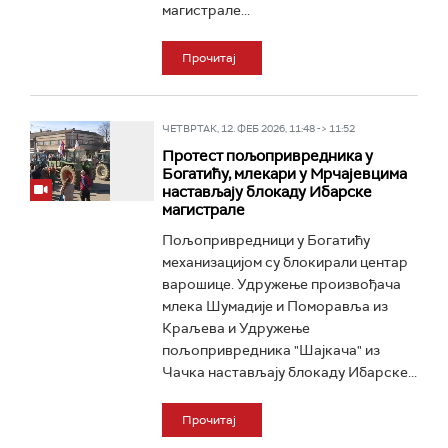
магистрале...
Прочитај
ЧЕТВРТАК, 12. ФЕБ 2026, 11:48 -> 11:52
Протест пољопривредника у
Богатићу, млекари у Мрчајевцима
настављају блокаду Ибарске
магистрале
Пољопривредници у Богатићу
механизацијом су блокирали центар
варошице. Удружење произвођача
млека Шумадије и Поморавља из
Краљева и Удружење
пољопривредника "Шајкача" из
Чачка настављају блокаду Ибарске...
Прочитај