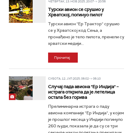
ЧЕТВРТАК, 13. НОВ 2025, 20:07 -> 20:56
Турски авион се срушио у
Хрватској, погинуо пилот
Турски авион "Ер Трактор" срушио
се у Хрватској код Сења, а
пронађено је тело пилота, пренели су
хрватски медији...
Прочитај
СУБОТА, 12. ЈУЛ 2025, 06:02 -> 06:10
Случај пада авиона "Ер Индија" –
истрага открила да је летелица
остала без горива
Прелиминарна истрага о паду
авиона компаније "Ер Индија", у којем
је прошлог месеца у Индији погинуло
260 људи, показала је да су се три
секунде након полетања прекидачи