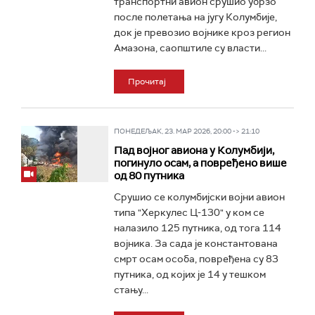
транспортни авион срушио убрзо
после полетања на југу Колумбије,
док је превозио војнике кроз регион
Амазона, саопштиле су власти...
Прочитај
ПОНЕДЕЉАК, 23. МАР 2026, 20:00 -> 21:10
Пад војног авиона у Колумбији,
погинуло осам, а повређено више
од 80 путника
Срушио се колумбијски војни авион
типа "Херкулес Ц-130" у ком се
налазило 125 путника, од тога 114
војника. За сада је константована
смрт осам особа, повређена су 83
путника, од којих је 14 у тешком
стању...