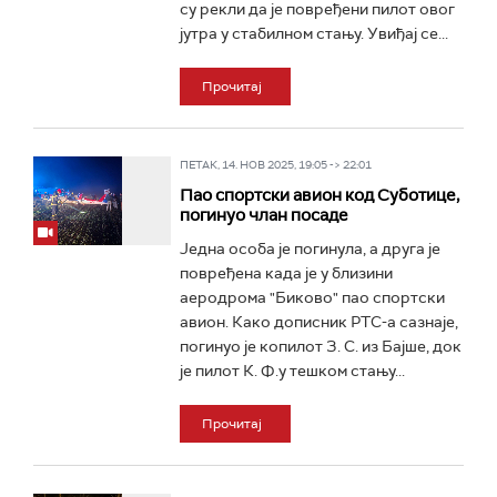
су рекли да је повређени пилот овог
јутра у стабилном стању. Увиђај се...
Прочитај
ПЕТАК, 14. НОВ 2025, 19:05 -> 22:01
Пао спортски авион код Суботице,
погинуо члан посаде
Једна особа је погинула, а друга је
повређена када је у близини
аеродрома "Биково" пао спортски
авион. Како дописник РТС-а сазнаје,
погинуо је копилот З. С. из Бајше, док
је пилот К. Ф.у тешком стању...
Прочитај