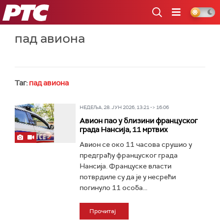
РТС
пад авиона
Таг:
пад авиона
НЕДЕЉА, 28. ЈУН 2026, 13:21 -> 16:06
Авион пао у близини француског
града Нансија, 11 мртвих
Авион се око 11 часова срушио у
предграђу француског града
Нансија. Француске власти
потврдиле су да је у несрећи
погинуло 11 особа...
Прочитај