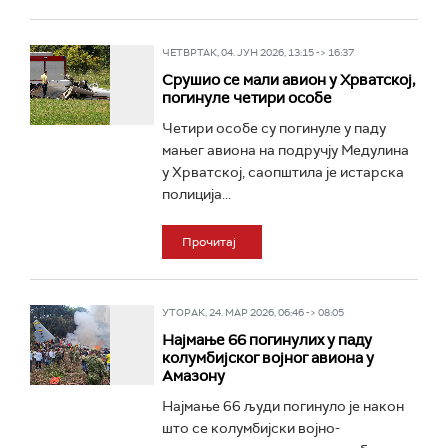
ЧЕТВРТАК, 04. ЈУН 2026, 13:15 -> 16:37
Срушио се мали авион у Хрватској,
погинуле четири особе
Четири особе су погинуле у паду
мањег авиона на подручју Медулина
у Хрватској, саопштила је истарска
полиција...
Прочитај
УТОРАК, 24. МАР 2026, 06:46 -> 08:05
Најмање 66 погинулих у паду
колумбијског војног авиона у
Амазону
Најмање 66 људи погинуло је након
што се колумбијски војно-