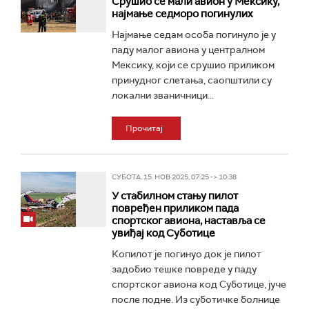
Срушио се мали авион у Мексику,
најмање седморо погинулих
Најмање седам особа погинуло је у
паду малог авиона у централном
Мексику, који се срушио приликом
принудног слетања, саопштили су
локални званичници...
Прочитај
СУБОТА, 15. НОВ 2025, 07:25 -> 10:38
У стабилном стању пилот
повређен приликом пада
спортског авиона, наставља се
увиђај код Суботице
Копилот је погинуо док је пилот
задобио тешке повреде у паду
спортског авиона код Суботице, јуче
после подне. Из суботичке болнице