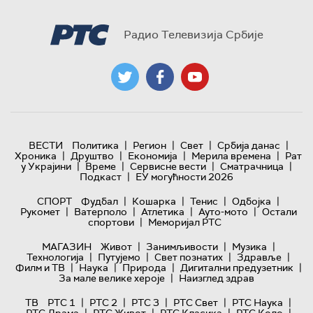
Радио Телевизија Србије
|
|
|
|
ВЕСТИ
Политика
Регион
Свет
Србија данас
|
|
|
|
Хроника
Друштво
Економија
Мерила времена
Рат
|
|
|
|
у Украјини
Време
Сервисне вести
Сматрачница
|
Подкаст
ЕУ могућности 2026
|
|
|
|
СПОРТ
Фудбал
Кошарка
Тенис
Одбојка
|
|
|
|
Рукомет
Ватерполо
Атлетика
Ауто-мото
Остали
|
спортови
Меморијал РТС
|
|
|
МАГАЗИН
Живот
Занимљивости
Музика
|
|
|
|
Технологијa
Путујемо
Свет познатих
Здравље
|
|
|
|
Филм и ТВ
Наука
Природа
Дигитални предузетник
|
За мале велике хероје
Наизглед здрав
|
|
|
|
|
ТВ
РТС 1
РТС 2
РТС 3
РТС Свет
РТС Наука