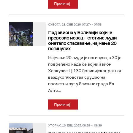
Прочитај
СУБОТА, 28. ФЕБ 2026, 07:27 -> 07:53
Пад авиона у Боливији који је
превозио новац – стотине људи
ометало спасавање, најмање 20
погинулих
Најмање 20 људи је погинуло, а 30 је
повређено када се војни авион
Херкулес Ц-130 боливијског ратног
ваздухопловства срушио на
прометни пут у близини града Ел
Алто...
Прочитај
УТОРАК, 16. ДЕЦ 2025, 08:28 -> 08:39