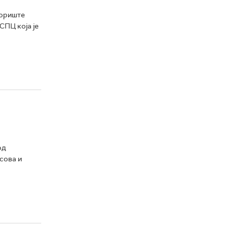
вориште
СПЦ која је
од
осова и