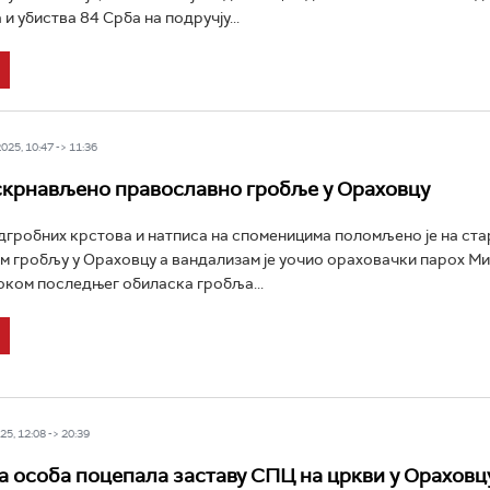
и убиства 84 Срба на подручју...
25, 10:47 -> 11:36
крнављено православно гробље у Ораховцу
гробних крстова и натписа на споменицима поломљено је на ст
 гробљу у Ораховцу а вандализам је уочио ораховачки парох М
оком последњег обиласка гробља...
5, 12:08 -> 20:39
 особа поцепала заставу СПЦ на цркви у Ораховц