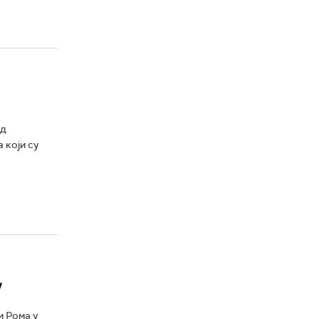
ед
 који су
у
и Рома у