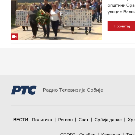
општини Орах
улицом Велик
Прочитај
Радио Телевизија Србије
|
|
|
|
ВЕСТИ
Политика
Регион
Свет
Србија данас
Хр
|
|
СПОРТ
Фудбал
Кошарка
Тен