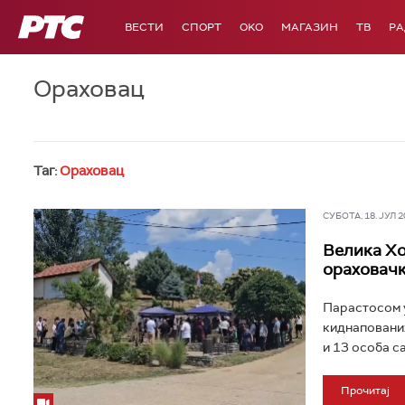
РТС
ВЕСТИ
СПОРТ
OKO
МАГАЗИН
ТВ
Р
Ораховац
Таг:
Ораховац
СУБОТА, 18. ЈУЛ 20
Велика Хо
ораховачк
Парастосом у
киднапованих
и 13 особа с
Прочитај