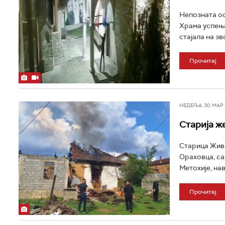
Непозната ос
Храма успења
стајала на зв
Прочитај
НЕДЕЉА, 30. МАР 2
Старија ж
Старица Жива
Ораховца, са
Метохије, нав
Прочитај