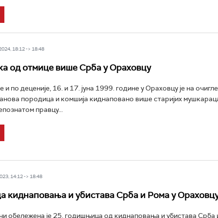
24, 18:12 -> 18:48
ка од отмице више Срба у Ораховцу
 и по деценије, 16. и 17. јуна 1999. године у Ораховцу је на очигл
ланова породица и комшија киднаповано више старијих мушкараца
епознатом правцу...
23, 14:12 -> 18:48
 киднаповања и убистава Срба и Рома у Ораховц
чи обележена је 25. годишњица од киднаповања и убистава Срба 