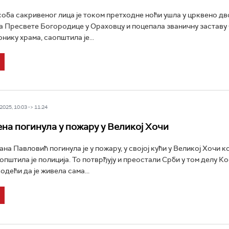
оба сакривеног лица је током претходне ноћи ушла у црквено д
 Пресвете Богородице у Ораховцу и поцепала званичну заставу 
онику храма, саопштила је...
025, 10:03 -> 11:24
ена погинула у пожару у Великој Хочи
на Павловић погинула је у пожару, у својој кући у Великој Хочи к
општила је полиција. То потврђују и преостали Срби у том делу К
одећи да је живела сама...