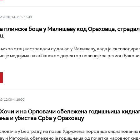
 2026, 14:35 -> 15:43
а плинске боце у Малишеву код Ораховца, страдал
ац
 њихов отац настрадали су данас у Малишеву, када је експлодира
ио је медијима на албанском директор полиције за регион Ђаков
5, 12:00 -> 19:50
 Хочи и на Орловачи обележена годишњица кидна
ња и убиства Срба у Ораховцу
ловача у Београду, на позив Удружења породица киднапованих 
ву и Метохији, обележено је годишњица од почетка масовног кид