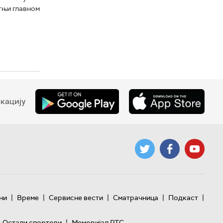
тњи главном
кацију
|
|
|
|
|
ни
Време
Сервисне вести
Сматрачница
Подкаст
|
Остали спортови
Меморијал РТС