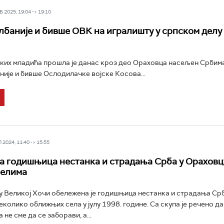
 2025, 19:04 -> 19:10
лбаније и бивше ОВК на игралишту у српском делу
ких младића прошла је данас кроз део Ораховца насељен Србима
није и бивше Ослодилачке војске Косова...
2024, 11:40 -> 15:55
 годишњица нестанка и страдања Срба у Ораховц
селима
 Великој Хочи обележена је годишњица нестанка и страдања Срб
еколико оближњих села у јулу 1998. године. Са скупа је речено да
 не сме да се заборави, а...