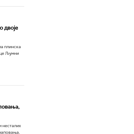
о двоје
ла плинска
ице Љумни
повања,
и несталих
наповања,