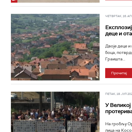
ЧЕТВРТАК, 16. АПР
Експлозиј
деце и от
Двоје деце и
боца, потврд
Граишта...
Прочитај
ПЕТАК, 18. ЈУЛ 202
У Великој
протерива
На гробљу Ор
лица на Косо