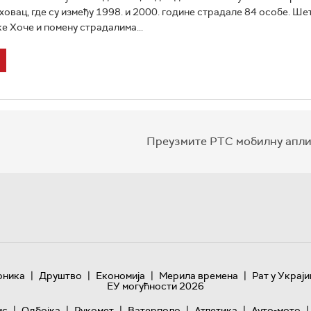
овац, где су између 1998. и 2000. године страдале 84 особе. Ше
е Хоче и помену страдалима...
Преузмите РТС мобилну апли
|
|
|
|
оника
Друштво
Економија
Мерила времена
Рат у Украји
ЕУ могућности 2026
|
|
|
|
|
|
ис
Одбојка
Рукомет
Ватерполо
Атлетика
Ауто-мото