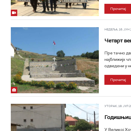
Прочитај
НЕДЕЉА, 16. ЈУН 20
Четврт ве
Пре тачно две
најближијх ч
одведени у н
Прочитај
УТОРАК, 18. ЈУЛ 20
Годишњица
У Великој Хо