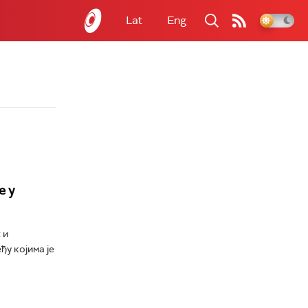
Lat
Eng
е у
 и
у којима је