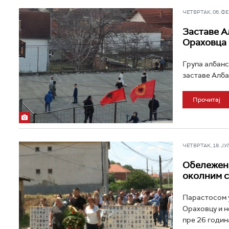
ЧЕТВРТАК, 06. ФЕБ
Заставе А
Ораховца
Група албанс
заставе Алба
Прочитај
ЧЕТВРТАК, 18. ЈУЛ 
Обележена
околним 
Парастосом у
Ораховцу и н
пре 26 година