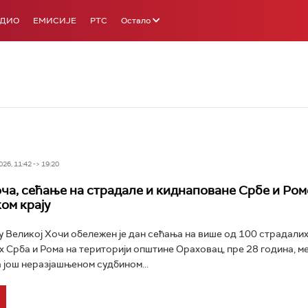
АДИО
ЕМИСИЈЕ
РТС
Остало
26, 11:42 -> 19:20
ча, сећање на страдале и киднаповане Србе и Ром
ом крају
 Великој Хочи обележен је дан сећања на више од 100 страдалих
 Срба и Рома на територији општине Ораховац, пре 28 година, међ
а још неразјашњеном судбином...