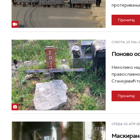
протеривања 
Прочитај
СУБОТА, 10. МАЈ 20
Поново ос
Неколико над
православном
Станојевић т
Прочитај
СРЕДА, 02. АПР 202
Маскирана