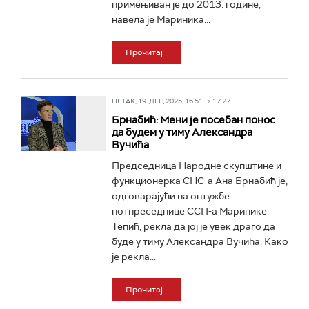
примењиван је до 2013. године,
навела је Мариника...
Прочитај
ПЕТАК, 19. ДЕЦ 2025, 16:51 -> 17:27
Брнабић: Мени је посебан понос
да будем у тиму Александра
Вучића
Председница Народне скупштине и
функционерка СНС-а Ана Брнабић је,
одговарајући на оптужбе
потпреседнице ССП-а Маринике
Тепић, рекла да јој је увек драго да
буде у тиму Александра Вучића. Како
је рекла...
Прочитај