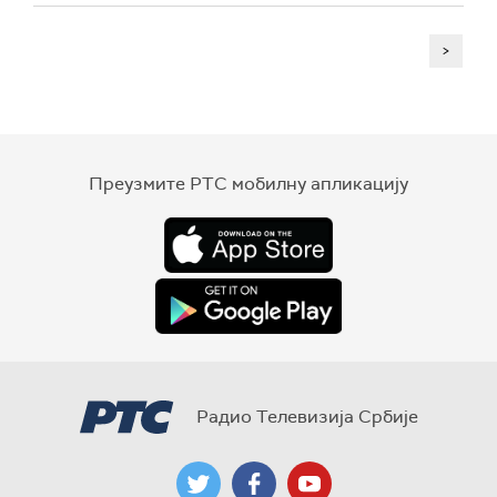
>
Преузмите РТС мобилну апликацију
Радио Телевизија Србије