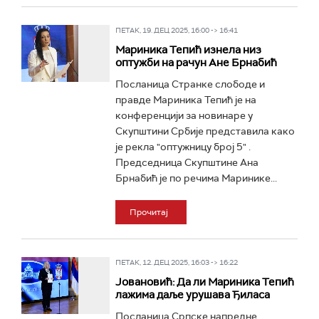
ПЕТАК, 19. ДЕЦ 2025, 16:00 -> 16:41
Мариника Тепић изнела низ
оптужби на рачун Ане Брнабић
Посланица Странке слободе и
правде Мариника Тепић је на
конференцији за новинаре у
Скупштини Србије представила како
је рекла "оптужницу број 5" .
Председница Скупштине Ана
Брнабић је по речима Маринике...
Прочитај
ПЕТАК, 12. ДЕЦ 2025, 16:03 -> 16:22
Јовановић: Да ли Мариника Тепић
лажима даље урушава Ђиласа
Посланица Српске напредне