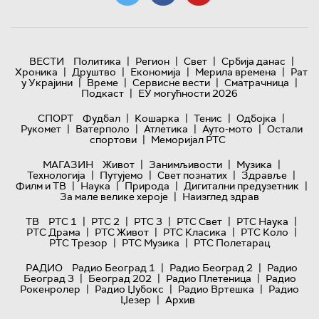
|
|
|
|
ВЕСТИ
Политика
Регион
Свет
Србија данас
|
|
|
|
Хроника
Друштво
Економија
Мерила времена
Рат
|
|
|
|
у Украјини
Време
Сервисне вести
Сматрачница
|
Подкаст
ЕУ могућности 2026
|
|
|
|
СПОРТ
Фудбал
Кошарка
Тенис
Одбојка
|
|
|
|
Рукомет
Ватерполо
Атлетика
Ауто-мото
Остали
|
спортови
Меморијал РТС
|
|
|
МАГАЗИН
Живот
Занимљивости
Музика
|
|
|
|
Технологијa
Путујемо
Свет познатих
Здравље
|
|
|
|
Филм и ТВ
Наука
Природа
Дигитални предузетник
|
За мале велике хероје
Наизглед здрав
|
|
|
|
|
ТВ
РТС 1
РТС 2
РТС 3
РТС Свет
РТС Наука
|
|
|
|
РТС Драма
РТС Живот
РТС Класика
РТС Коло
|
|
РТС Трезор
РТС Музика
РТС Полетарац
|
|
РАДИО
Радио Београд 1
Радио Београд 2
Радио
|
|
|
Београд 3
Београд 202
Радио Плетеница
Радио
|
|
|
Рокенролер
Радио Џубокс
Радио Вртешка
Радио
|
Џезер
Архив