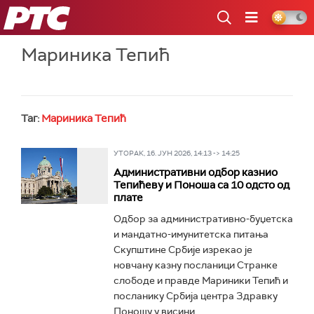
РТС
Мариника Тепић
Таг:
Мариника Тепић
УТОРАК, 16. ЈУН 2026, 14:13 -> 14:25
Административни одбор казнио
Тепићеву и Поноша са 10 одсто од
плате
Одбор за административно-буџетска
и мандатно-имунитетска питања
Скупштине Србије изрекао је
новчану казну посланици Странке
слободе и правде Мариники Тепић и
посланику Србија центра Здравку
Поношу у висини...