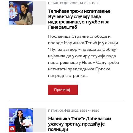
ПЕТАК, 13. ФЕБ 2026, 14:25 -> 15:36
Тепићева тражи испитивање
Вучевића у случају пада
надстрешнице, оптужбе и за
Генералштаб
Посланица Странке слободе и
правде Мариника Тепић је у акцији
"Пут за затвор – правда за Србију"
изјавила да у оквиру случаја пада
надстрешнице у Новом Саду треба
испитати председника Српске
напредне странке...
Прочитај
ПЕТАК, 06. ФЕБ 2026, 15:58 -> 16:19
Мариника Тепић: Добила сам
ужасну претњу, предаћу је
полицији