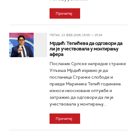
Прочитај
ПЕТАК, 13. ФЕБ 2026, 15:00 -> 15:34
Мрдић: Тепићева да одговори да
ли је учествовала у монтирању
афера
Посланик Српске напредне странке
Угљеша Мрдић изјавио је да
посланица Странке слободе и
правде Мариника Тепић годинама
износи неосноване оптужбе и
затражио да одговори да ли је
учествовала у монтирању...
Прочитај