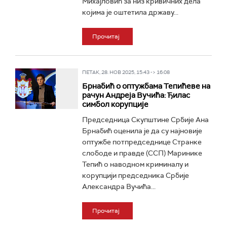
Михајловић за низ кривичних дела
којима је оштетила државу...
Прочитај
ПЕТАК, 28. НОВ 2025, 15:43 -> 16:08
Брнабић о оптужбама Тепићеве на
рачун Андрeја Вучића: Ђилас
симбол корупције
Председница Скупштине Србије Ана
Брнабић оценила је да су најновије
оптужбе потпредседнице Странке
слободе и правде (ССП) Маринике
Тепић о наводном криминалу и
корупцији председника Србије
Александра Вучића...
Прочитај