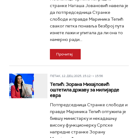
странке Наташа Јовановић навела је
да потпредседница Странке
слободе и правде Мариника Тепић
сваког петка понавља безброј пута
изнете лажи и упитала да ли она то
намерно ради...
Прочитај
ПЕТАК, 12. ДЕЦ 2025, 15:12 -> 15:56
Тепић: Зорана Михајловић
оштетила државу за милијарде
евра
Потпредседница Странке слободе и
правде Мариника Тепић оптужила је
бившу министарку и некадашњу
високу функционерку Српске
напредне странке Зорану