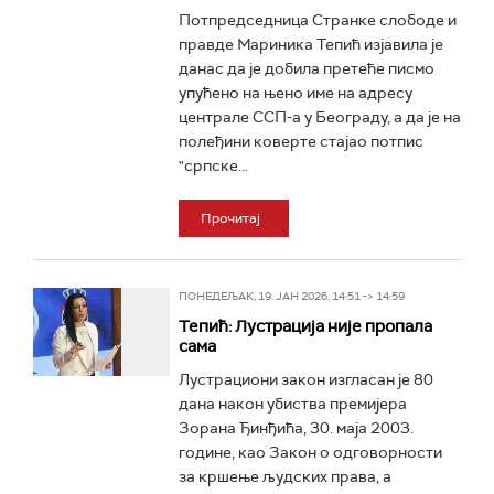
Потпредседница Странке слободе и
правде Мариника Тепић изјавила је
данас да је добила претеће писмо
упућено на њено име на адресу
централе ССП-а у Београду, а да је на
полеђини коверте стајао потпис
"српске...
Прочитај
ПОНЕДЕЉАК, 19. ЈАН 2026, 14:51 -> 14:59
Тепић: Лустрација није пропала
сама
Лустрациони закон изгласан је 80
дана након убиства премијера
Зорана Ђинђића, 30. маја 2003.
године, као Закон о одговорности
за кршење људских права, а