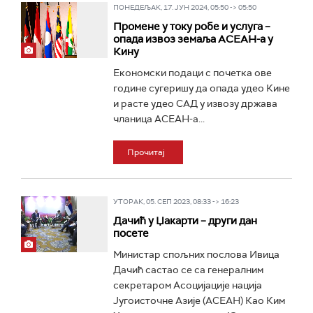
ПОНЕДЕЉАК, 17. ЈУН 2024, 05:50 -> 05:50
Промене у току робе и услуга –
опада извоз земаља АСЕАН-а у
Кину
Економски подаци с почетка ове
године сугеришу да опада удео Кине
и расте удео САД у извозу држава
чланица АСЕАН-а...
Прочитај
УТОРАК, 05. СЕП 2023, 08:33 -> 16:23
Дачић у Џакарти – други дан
посете
Министар спољних послова Ивица
Дачић састао се са генералним
секретаром Асоцијације нација
Југоисточне Азије (АСЕАН) Као Ким