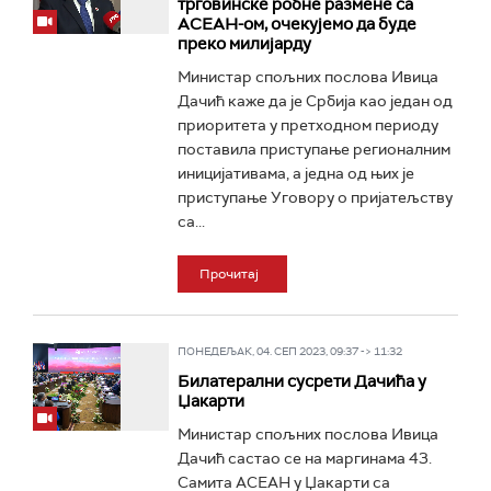
трговинске робне размене са
АСЕАН-ом, очекујемо да буде
преко милијарду
Министар спољних послова Ивица
Дачић каже да је Србија као један од
приоритета у претходном периоду
поставила приступање регионалним
иницијативама, а једна од њих је
приступање Уговору о пријатељству
са...
Прочитај
ПОНЕДЕЉАК, 04. СЕП 2023, 09:37 -> 11:32
Билатерални сусрети Дачића у
Џакарти
Министар спољних послова Ивица
Дачић састао се на маргинама 43.
Самита АСЕАН у Џакарти са