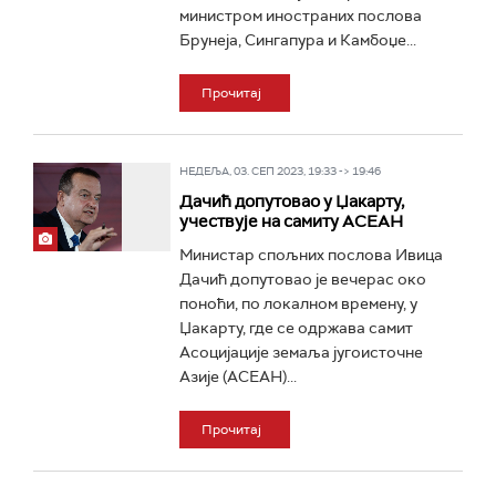
министром иностраних послова
Брунеја, Сингапура и Камбоџе...
Прочитај
НЕДЕЉА, 03. СЕП 2023, 19:33 -> 19:46
Дачић допутовао у Џакарту,
учествује на самиту АСЕАН
Министар спољних послова Ивица
Дачић допутовао је вечерас око
поноћи, по локалном времену, у
Џакарту, где се одржава самит
Асоцијације земаља југоисточне
Азије (АСЕАН)...
Прочитај