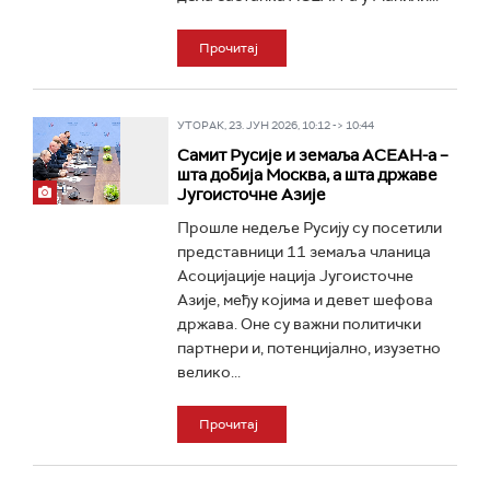
Прочитај
УТОРАК, 23. ЈУН 2026, 10:12 -> 10:44
Самит Русије и земаља АСЕАН-а –
шта добија Москва, а шта државе
Југоисточне Азије
Прошле недеље Русију су посетили
представници 11 земаља чланица
Асоцијације нација Југоисточне
Азије, међу којима и девет шефова
држава. Оне су важни политички
партнери и, потенцијално, изузетно
велико...
Прочитај