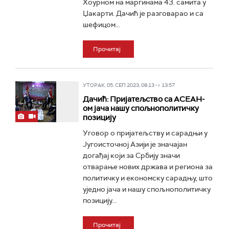
Хоурном на маргинама 43. самита у
Џакарти. Дачић је разговарао и са
шефицом...
Прочитај
УТОРАК, 05. СЕП 2023, 08:13 -> 13:57
Дачић: Пријатељство са АСЕАН-
ом јача нашу спољнополитичку
позицију
Уговор о пријатељству и сарадњи у
Југоисточној Азији је значајан
догађај који за Србију значи
отварање нових држава и региона за
политичку и економску сарадњу, што
уједно јача и нашу спољнополитичку
позицију...
Прочитај