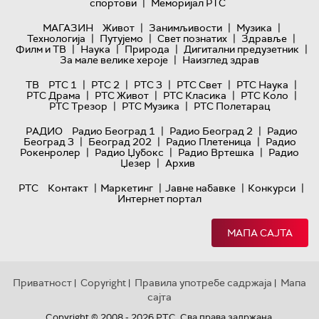
|
спортови
Меморијал РТС
|
|
|
МАГАЗИН
Живот
Занимљивости
Музика
|
|
|
|
Технологијa
Путујемо
Свет познатих
Здравље
|
|
|
|
Филм и ТВ
Наука
Природа
Дигитални предузетник
|
За мале велике хероје
Наизглед здрав
|
|
|
|
|
ТВ
РТС 1
РТС 2
РТС 3
РТС Свет
РТС Наука
|
|
|
|
РТС Драма
РТС Живот
РТС Класика
РТС Коло
|
|
РТС Трезор
РТС Музика
РТС Полетарац
|
|
РАДИО
Радио Београд 1
Радио Београд 2
Радио
|
|
|
Београд 3
Београд 202
Радио Плетеница
Радио
|
|
|
Рокенролер
Радио Џубокс
Радио Вртешка
Радио
|
Џезер
Архив
|
|
|
|
РТС
Контакт
Маркетинг
Јавне набавке
Конкурси
Интернет портал
МАПА САЈТА
Приватност
Copyright
Правила употребе садржаја
Мапа
|
|
|
сајта
Copyright © 2008 - 2026 РТС. Сва права задржана.