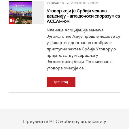
УТОРАК, 18. ЈУЛ 2023, 06:00 -> 09:52
Уговор који је Србија чекала
деценију – шта доноси споразум са
АСЕАН-ом
Чланице Асоцијације земаља
Југоисточне Азије прошле недеље су
у Џакарти једногласно одобриле
приступни захтев Србије Уговору о
пријатељству и сарадњи у
Југоисточној Азији. Потписивање
уговора очекује се...
Прочитај
Преузмите РТС мобилну апликацију