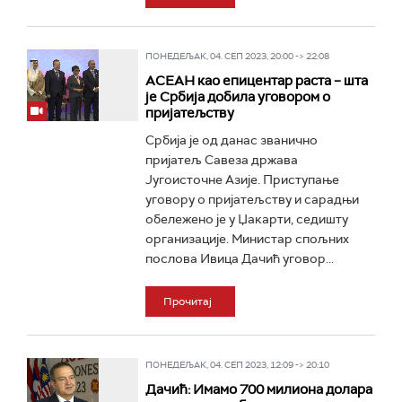
ПОНЕДЕЉАК, 04. СЕП 2023, 20:00 -> 22:08
АСЕАН као епицентар раста – шта
је Србија добила уговором о
пријатељству
Србија је од данас званично
пријатељ Савеза држава
Југоисточне Азије. Приступање
уговору о пријатељству и сарадњи
обележено је у Џакарти, седишту
организације. Министар спољних
послова Ивица Дачић уговор...
Прочитај
ПОНЕДЕЉАК, 04. СЕП 2023, 12:09 -> 20:10
Дачић: Имамо 700 милиона долара