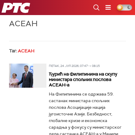
РТС
АСЕАН
Таг:
АСЕАН
ПЕТАК, 24. ЈУЛ 2026, 07:47 -> 08:15
Ђурић на Филипинима на скупу
министара спољних послова
АСЕАН-а
На Филипинима се одржава 59.
састанак министара спољних
послова Асоцијације нација
југоисточне Азије. Безбедност,
глобалне кризе и економска
сарадња у фокусу су министарског
дела састанка АСЕАН-а у Манили...