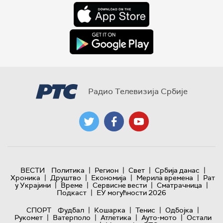
Радио Телевизија Србије
|
|
|
|
ВЕСТИ
Политика
Регион
Свет
Србија данас
|
|
|
|
Хроника
Друштво
Економија
Мерила времена
Рат
|
|
|
|
у Украјини
Време
Сервисне вести
Сматрачница
|
Подкаст
ЕУ могућности 2026
|
|
|
|
СПОРТ
Фудбал
Кошарка
Тенис
Одбојка
|
|
|
|
Рукомет
Ватерполо
Атлетика
Ауто-мото
Остали