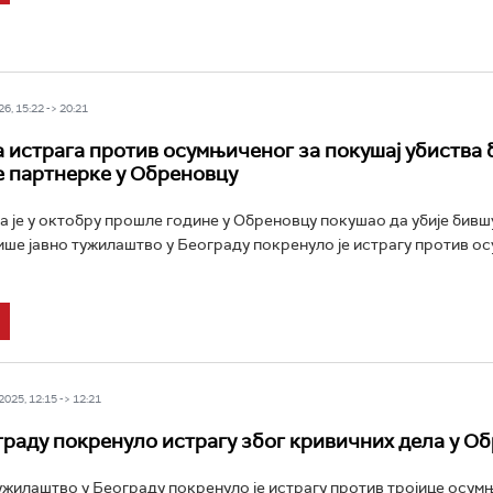
6, 15:22 -> 20:21
 истрага против осумњиченог за покушај убиства
 партнерке у Обреновцу
а је у октобру прошле године у Обреновцу покушао да убије бивш
ише јавно тужилаштво у Београду покренуло је истрагу против о
025, 12:15 -> 12:21
граду покренуло истрагу због кривичних дела у О
ужилаштво у Београду покренуло је истрагу против тројице осум