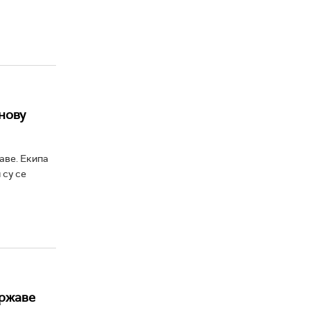
нову
аве. Екипа
 су се
државе