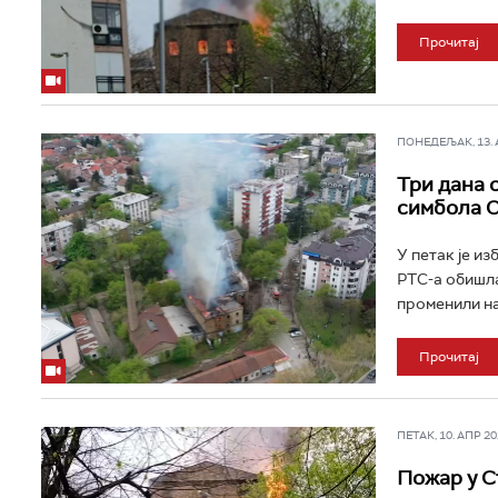
Прочитај
ПОНЕДЕЉАК, 13. АП
Три дана 
симбола 
У петак је и
РТС-а обишла
променили на
Прочитај
ПЕТАК, 10. АПР 202
Пожар у С