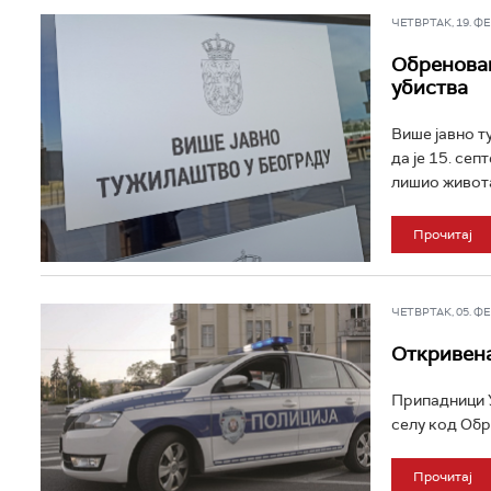
ЧЕТВРТАК, 19. ФЕБ
Обреновац
убиства
Више јавно т
да је 15. се
лишио живота 
Прочитај
ЧЕТВРТАК, 05. ФЕБ
Oткривена
Припадници У
селу код Обр
Прочитај