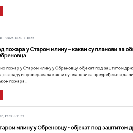
Р 2026, 18:50 -> 18:55
од пожара у Старом млину – какви су планови за об
Обреновца
збио пожар у Старом млину у Обреновцу, објекат под заштитом држ
 је зграду и проверавала какви су планови за преуређење и да ли
кон пожара...
6, 17:37 -> 21:32
таром млину у Обреновцу - објекат под заштитом 