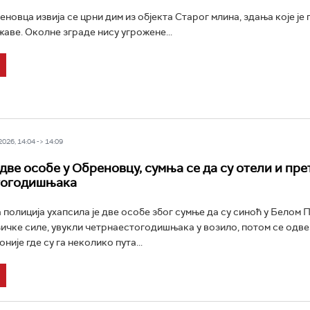
новца извија се црни дим из објекта Старог млина, здања које је 
аве. Околне зграде нису угрожене...
26, 14:04 -> 14:09
две особе у Обреновцу, сумњa се да су отели и пре
тогодишњака
полиција ухапсила је две особе због сумње да су синоћ у Белом П
ичке силе, увукли четрнаестогодишњака у возило, потом се одве
ије где су га неколико пута...