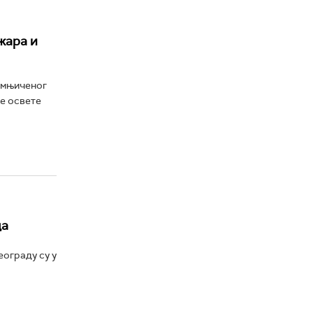
жара и
умњиченог
не освете
ца
ограду су у