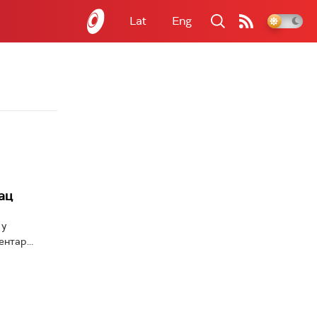
Lat
Eng
ац
 у
нтар...