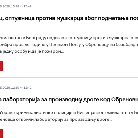
 2026, 15:28 -> 15:49
, оптужница против мушкарца због подметања по
ужилаштво у Београду подигло је оптужницу против мушкарца ос
птембра прошле године у Великом Пољу, у Обреновцу, из безобзир
једну особу и да је пожаром...
 2026, 12:39 -> 12:42
 лабораторија за производњу дроге код Обренов
праве криминалистичке полиције и Вишег јавног тужилаштва у Бе
еновца открили лабораторију за производњу дроге...