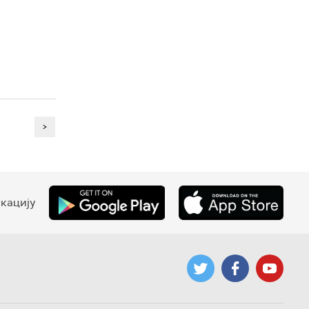
>
кацију