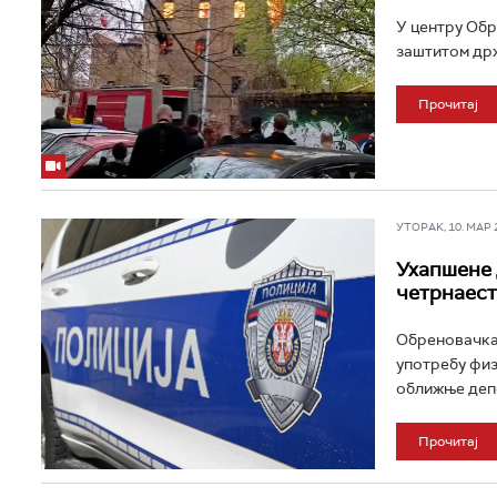
У центру Обре
заштитом држ
Прочитај
УТОРАК, 10. МАР 20
Ухапшене 
четрнаес
Обреновачка 
употребу физ
оближње депон
Прочитај