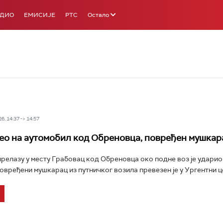
АДИО
ЕМИСИЈЕ
РТС
Остало
6, 14:37 -> 14:57
ео на аутомобил код Обреновца, повређен мушкар
релазу у месту Грабовац код Обреновца око подне воз је ударио
овређени мушкарац из путничког возила превезен је у Ургентни це