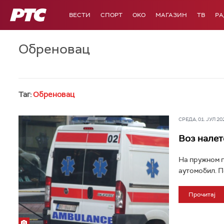
РТС
ВЕСТИ
СПОРТ
OKO
МАГАЗИН
ТВ
Р
Обреновац
Таг:
Обреновац
СРЕДА, 01. ЈУЛ 202
Воз налет
На пружном п
аутомобил. П
Прочитај