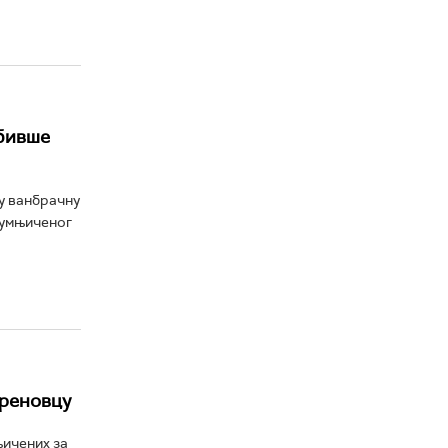
 бивше
у ванбрачну
сумњиченог
бреновцу
њичених за