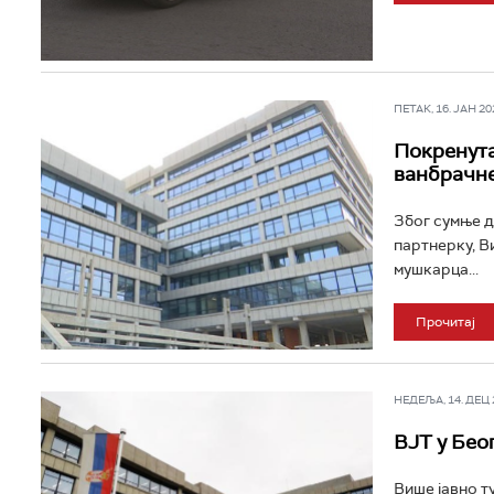
ПЕТАК, 16. ЈАН 202
Покренута
ванбрачне
Због сумње д
партнерку, В
мушкарца...
Прочитај
НЕДЕЉА, 14. ДЕЦ 2
ВЈТ у Бео
Више јавно т