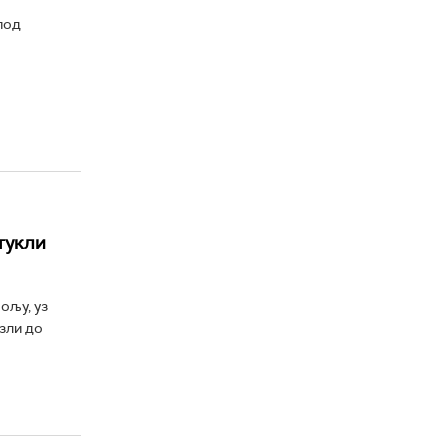
под
тукли
ољу, уз
зли до