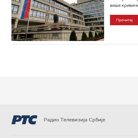
више кривичн
Прочитај
Радио Телевизија Србије