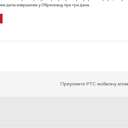
их дела извршених у Обреновцу пре три дана...
Преузмите РТС мобилну апли