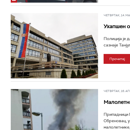
ЧЕТВРТАК, 14. МАЈ
Ухапшен о
Полиција је д
сазнаје Танјуг.
Прочитај
ЧЕТВРТАК, 16. АПР
Малолетни
Припадници М
Обреновац, у
малолетнике,