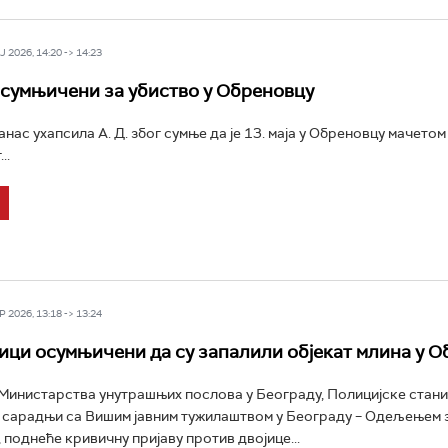
 2026, 14:20 -> 14:23
сумњичени за убиство у Обреновцу
анас ухапсила А. Д. због сумње да је 13. маја у Обреновцу мачетом у
..
 2026, 13:18 -> 13:24
ци осумњичени да су запалили објекат млина у О
инистарства унутрашњих послова у Београду, Полицијске стан
 сарадњи са Вишим јавним тужилаштвом у Београду – Одељењем 
 поднеће кривичну пријаву против двојице...