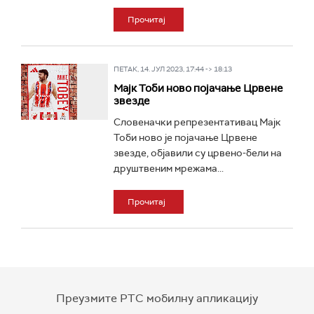
Прочитај
ПЕТАК, 14. ЈУЛ 2023, 17:44 -> 18:13
Мајк Тоби ново појачање Црвене
звезде
Словеначки репрезентативац Мајк
Тоби ново је појачање Црвене
звезде, објавили су црвено-бели на
друштвеним мрежама...
Прочитај
Преузмите РТС мобилну апликацију