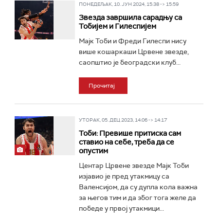
ПОНЕДЕЉАК, 10. ЈУН 2024, 15:38 -> 15:59
Звезда завршила сарадњу са
Тобијем и Гилеспијем
Мајк Тоби и Фреди Гилеспи нису
више кошаркаши Црвене звезде,
саопштио је београдски клуб...
Прочитај
УТОРАК, 05. ДЕЦ 2023, 14:06 -> 14:17
Тоби: Превише притиска сам
ставио на себе, треба да се
опустим
Центар Црвене звезде Мајк Тоби
изјавио је пред утакмицу са
Валенсијом, да су дупла кола важна
за његов тим и да због тога желе да
победе у првој утакмици...