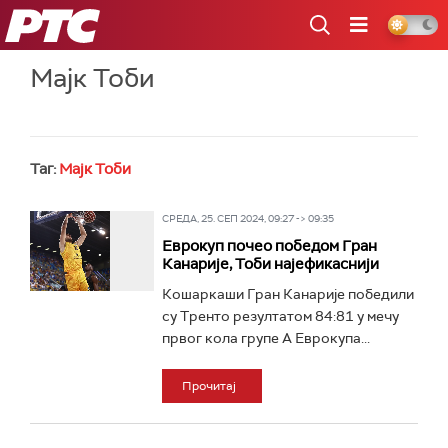
РТС
Мајк Тоби
Таг:
Мајк Тоби
СРЕДА, 25. СЕП 2024, 09:27 -> 09:35
Еврокуп почео победом Гран
Канарије, Тоби најефикаснији
Кошаркаши Гран Канарије победили
су Тренто резултатом 84:81 у мечу
првог кола групе А Еврокупа...
Прочитај