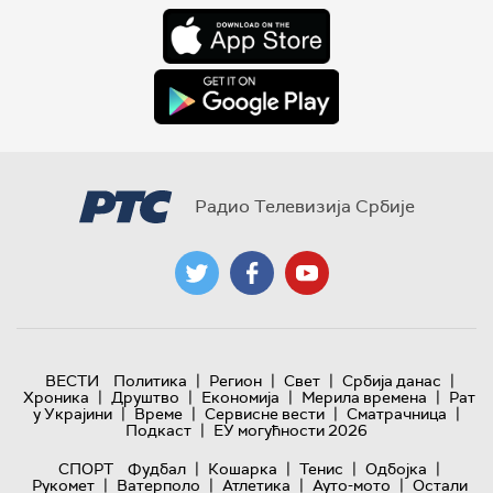
Радио Телевизија Србије
|
|
|
|
ВЕСТИ
Политика
Регион
Свет
Србија данас
|
|
|
|
Хроника
Друштво
Економија
Мерила времена
Рат
|
|
|
|
у Украјини
Време
Сервисне вести
Сматрачница
|
Подкаст
ЕУ могућности 2026
|
|
|
|
СПОРТ
Фудбал
Кошарка
Тенис
Одбојка
|
|
|
|
Рукомет
Ватерполо
Атлетика
Ауто-мото
Остали