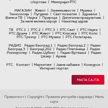
|
спортови
Меморијал РТС
|
|
|
МАГАЗИН
Живот
Занимљивости
Музика
|
|
|
|
Технологијa
Путујемо
Свет познатих
Здравље
|
|
|
|
Филм и ТВ
Наука
Природа
Дигитални предузетник
|
За мале велике хероје
Наизглед здрав
|
|
|
|
|
ТВ
РТС 1
РТС 2
РТС 3
РТС Свет
РТС Наука
|
|
|
|
РТС Драма
РТС Живот
РТС Класика
РТС Коло
|
|
РТС Трезор
РТС Музика
РТС Полетарац
|
|
РАДИО
Радио Београд 1
Радио Београд 2
Радио
|
|
|
Београд 3
Београд 202
Радио Плетеница
Радио
|
|
|
Рокенролер
Радио Џубокс
Радио Вртешка
Радио
|
Џезер
Архив
|
|
|
|
РТС
Контакт
Маркетинг
Јавне набавке
Конкурси
Интернет портал
МАПА САЈТА
Приватност
Copyright
Правила употребе садржаја
Мапа
|
|
|
сајта