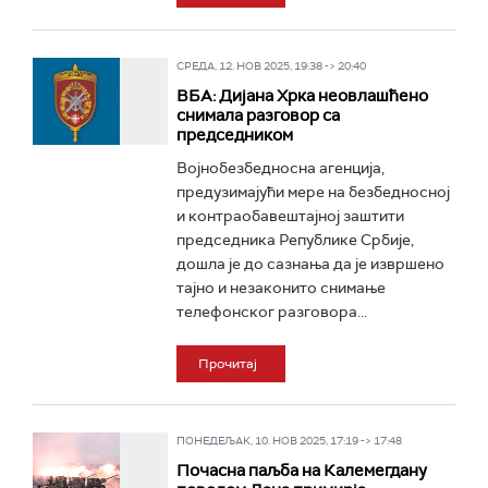
СРЕДА, 12. НОВ 2025, 19:38 -> 20:40
ВБА: Дијана Хрка неовлашћено
снимала разговор са
председником
Војнобезбедносна агенција,
предузимајући мере на безбедносној
и контраобавештајној заштити
председника Републике Србије,
дошла је до сазнања да је извршено
тајно и незаконито снимање
телефонског разговора...
Прочитај
ПОНЕДЕЉАК, 10. НОВ 2025, 17:19 -> 17:48
Почасна паљба на Калемегдану