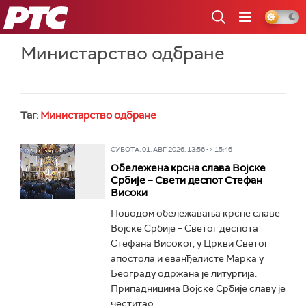
РТС
Министарство одбране
Таг:
Министарство одбране
СУБОТА, 01. АВГ 2026, 13:56 -> 15:46
Обележена крсна слава Војске
Србије – Свети деспот Стефан
Високи
Поводом обележавања крсне славе
Војске Србије – Светог деспота
Стефана Високог, у Цркви Светог
апостола и еванђелисте Марка у
Београду одржана је литургија.
Припадницима Војске Србије славу је
честитао...