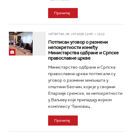
Прочитај
ЧЕТВРТАК, 09. ЈУЛ 2026, 12:45 -> 13:12
Потписан уговор о размени
непокретности између
Министарства одбране и Српске
православне цркве
Министарство одбране и Српска
православна црква потписали су
уговор о размени земљишта у
општини Беочин, који је у својини
Епархије сремске, за непокретности
у Ваљеву које припадају војном
комплексу "Ђеновац...
Прочитај