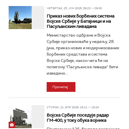
ЧЕТВРТАК, 25. ЈУН 2026, 09:23 -> 09:30
Приказ нових борбених система
Војске Србије у Батајници и на
Пасуљанским ливадама
Министарство одбране и Војска
Србије организоваће у недељу, 28.
јуна, приказ нових и модернизованих
борбених средстава и система
Војске Србије, након чега ће на
полигону "Пасуљанске ливаде" бити
изведено...
Прочитај
УТОРАК, 21. АПР 2026, 19:11 -> 19:24
Војска Србије поседује радар
ГМ-400, у току обука војника