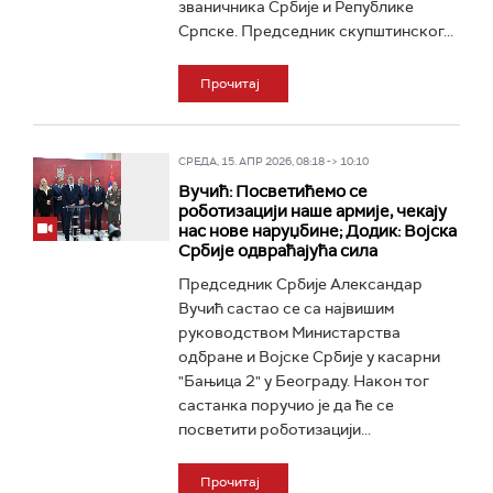
званичника Србије и Републике
Српске. Председник скупштинског...
Прочитај
СРЕДА, 15. АПР 2026, 08:18 -> 10:10
Вучић: Посветићемо се
роботизацији наше армије, чекају
нас нове наруџбине; Додик: Војска
Србије одвраћајућа сила
Председник Србије Александар
Вучић састао се са највишим
руководством Министарства
одбране и Војске Србије у касарни
"Бањица 2" у Београду. Након тог
састанка поручио је да ће се
посветити роботизацији...
Прочитај