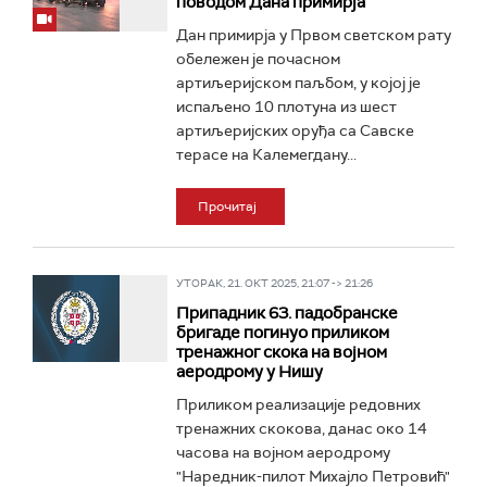
поводом Дана примирја
Дан примирја у Првом светском рату
обележен је почасном
артиљеријском паљбом, у којој је
испаљено 10 плотуна из шест
артиљеријских оруђа са Савске
терасе на Калемегдану...
Прочитај
УТОРАК, 21. ОКТ 2025, 21:07 -> 21:26
Припадник 63. падобранске
бригаде погинуо приликом
тренажног скока на војном
аеродрому у Нишу
Приликом реализације редовних
тренажних скокова, данас око 14
часова на војном аеродрому
"Наредник-пилот Михајло Петровић"