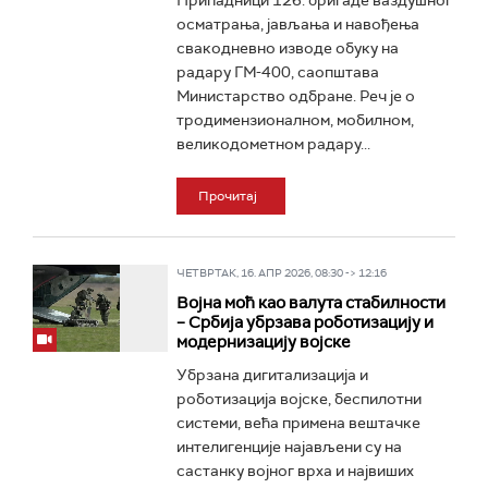
Припадници 126. бригаде ваздушног
осматрања, јављања и навођења
свакодневно изводе обуку на
радару ГМ-400, саопштава
Министарство одбране. Реч је о
тродимензионалном, мобилном,
великодометном радару...
Прочитај
ЧЕТВРТАК, 16. АПР 2026, 08:30 -> 12:16
Војна моћ као валута стабилности
– Србија убрзава роботизацију и
модернизацију војске
Убрзана дигитализација и
роботизација војске, беспилотни
системи, већа примена вештачке
интелигенције најављени су на
састанку војног врха и највиших