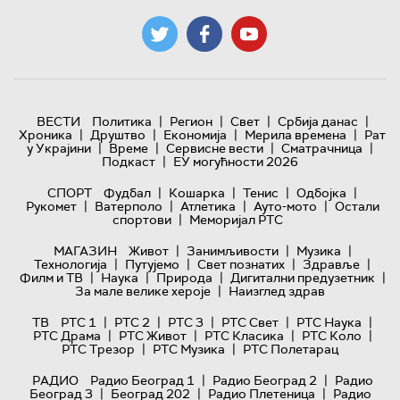
|
|
|
|
ВЕСТИ
Политика
Регион
Свет
Србија данас
|
|
|
|
Хроника
Друштво
Економија
Мерила времена
Рат
|
|
|
|
у Украјини
Време
Сервисне вести
Сматрачница
|
Подкаст
ЕУ могућности 2026
|
|
|
|
СПОРТ
Фудбал
Кошарка
Тенис
Одбојка
|
|
|
|
Рукомет
Ватерполо
Атлетика
Ауто-мото
Остали
|
спортови
Меморијал РТС
|
|
|
МАГАЗИН
Живот
Занимљивости
Музика
|
|
|
|
Технологијa
Путујемо
Свет познатих
Здравље
|
|
|
|
Филм и ТВ
Наука
Природа
Дигитални предузетник
|
За мале велике хероје
Наизглед здрав
|
|
|
|
|
ТВ
РТС 1
РТС 2
РТС 3
РТС Свет
РТС Наука
|
|
|
|
РТС Драма
РТС Живот
РТС Класика
РТС Коло
|
|
РТС Трезор
РТС Музика
РТС Полетарац
|
|
РАДИО
Радио Београд 1
Радио Београд 2
Радио
|
|
|
Београд 3
Београд 202
Радио Плетеница
Радио