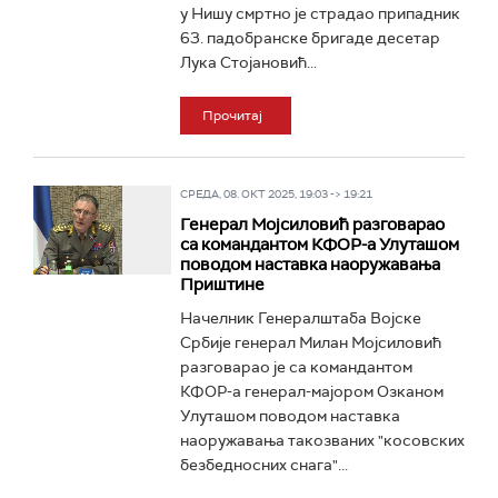
у Нишу смртно је страдао припадник
63. падобранске бригаде десетар
Лука Стојановић...
Прочитај
СРЕДА, 08. ОКТ 2025, 19:03 -> 19:21
Генерал Мојсиловић разговарао
са командантом КФОР-а Улуташом
поводом наставка наоружавања
Приштине
Начелник Генералштаба Војске
Србије генерал Милан Мојсиловић
разговарао је са командантом
КФОР-а генерал-мајором Озканом
Улуташом поводом наставка
наоружавања такозваних "косовских
безбедносних снага"...