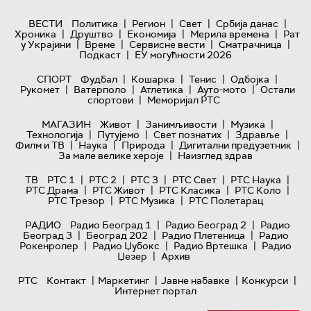
|
|
|
|
ВЕСТИ
Политика
Регион
Свет
Србија данас
|
|
|
|
Хроника
Друштво
Економија
Мерила времена
Рат
|
|
|
|
у Украјини
Време
Сервисне вести
Сматрачница
|
Подкаст
ЕУ могућности 2026
|
|
|
|
СПОРТ
Фудбал
Кошарка
Тенис
Одбојка
|
|
|
|
Рукомет
Ватерполо
Атлетика
Ауто-мото
Остали
|
спортови
Меморијал РТС
|
|
|
МАГАЗИН
Живот
Занимљивости
Музика
|
|
|
|
Технологијa
Путујемо
Свет познатих
Здравље
|
|
|
|
Филм и ТВ
Наука
Природа
Дигитални предузетник
|
За мале велике хероје
Наизглед здрав
|
|
|
|
|
ТВ
РТС 1
РТС 2
РТС 3
РТС Свет
РТС Наука
|
|
|
|
РТС Драма
РТС Живот
РТС Класика
РТС Коло
|
|
РТС Трезор
РТС Музика
РТС Полетарац
|
|
РАДИО
Радио Београд 1
Радио Београд 2
Радио
|
|
|
Београд 3
Београд 202
Радио Плетеница
Радио
|
|
|
Рокенролер
Радио Џубокс
Радио Вртешка
Радио
|
Џезер
Архив
|
|
|
|
РТС
Контакт
Маркетинг
Јавне набавке
Конкурси
Интернет портал