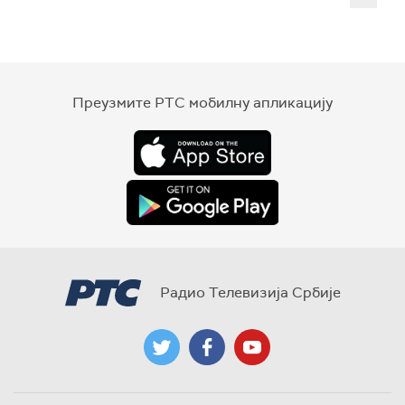
Преузмите РТС мобилну апликацију
Радио Телевизија Србије