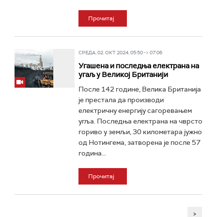
Прочитај
СРЕДА, 02. ОКТ 2024, 05:50 -> 07:06
Угашена и последња електрана на
угаљ у Великој Британији
После 142 године, Велика Британија
је престала да производи
електричну енергију сагоревањем
угља. Последња електрана на чврсто
гориво у земљи, 30 километара јужно
од Нотингема, затворена је после 57
година...
Прочитај
>