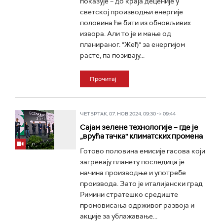
показује – до краја деценије у
светској производњи енергије
половина ће бити из обновљивих
извора. Али то је и мање од
планираног. "Жеђ" за енергијом
расте, па позивају...
Прочитај
ЧЕТВРТАК, 07. НОВ 2024, 09:30 -> 09:44
Сајам зелене технологије – где је
„врућа тачка" климатских промена
Готово половина емисије гасова који
загревају планету последица је
начина производње и употребе
производа. Зато је италијански град
Римини стратешко средиште
промовисања одрживог развоја и
акције за ублажавање...