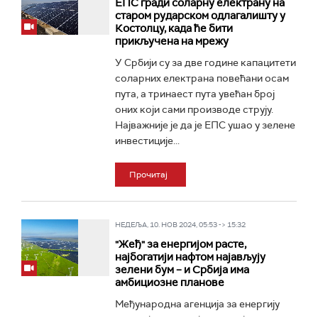
ЕПС гради соларну електрану на
старом рударском одлагалишту у
Костолцу, када ће бити
прикључена на мрежу
У Србији су за две године капацитети
соларних електрана повећани осам
пута, а тринаест пута увећан број
оних који сами производе струју.
Најважније је да је ЕПС ушао у зелене
инвестиције...
Прочитај
НЕДЕЉА, 10. НОВ 2024, 05:53 -> 15:32
"Жеђ" за енергијом расте,
најбогатији нафтом најављују
зелени бум – и Србија има
амбициозне планове
Међународна агенција за енергију