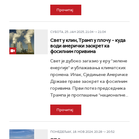
Прочитај
СУБОТА, 25. ЈАН 2025, 21:04 -> 21:04
Свет у клин, Трамп у плочу – куда
води амерички заокрет ка
фосилним горивима
Свет је дубоко загазио у еру "зелене
енергије" и ублажавања климатских
промена. Ипак, Сједињене Америчке
Државе праве заокрет ка фосилним
горивима. Први потез председника
Трампа је проглашење "националне...
Прочитај
ПОНЕДЕЉАК, 18. НОВ 2024, 20:28 -> 20:52