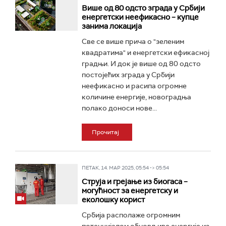
Више од 80 одсто зграда у Србији
енергетски неефикасно – купце
занима локација
Све се више прича о "зеленим
квадратима" и енергетски ефикасној
градњи. И док је више од 80 одсто
постојећих зграда у Србији
неефикасно и расипа огромне
количине енергије, новоградња
полако доноси нове...
Прочитај
ПЕТАК, 14. МАР 2025, 05:54 -> 05:54
Струја и грејање из биогаса –
могућност за енергетску и
еколошку корист
Србија располаже огромним