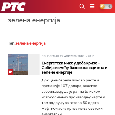
РТС
зелена енергија
Таг:
зелена енергија
ПОНЕДЕЉАК, 27. АПР 2026, 20:00 -> 20:11
Енергетски микс у доба кризе –
Србија између базних капацитета и
зелене енергије
Док цена барела поново расте и
премашује 107 долара, анализе
забрињавају да је рат на Блиском
истоку смањио производњу нафте у
том подручју за готово 60 одсто.
Нафтно-гасна криза мења светски
енергетски...