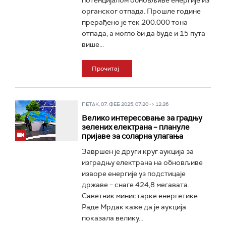
потенцијалом обновљиве енергије из
органског отпада. Прошле године
прерађено је тек 200.000 тона
отпада, а могло би да буде и 15 пута
више...
Прочитај
ПЕТАК, 07. ФЕБ 2025, 07:20 -> 12:26
Велико интересовање за градњу
зелених електрана – плануле
пријаве за соларна улагања
Завршен је други круг аукција за
изградњу електрана на обновљиве
изворе енергије уз подстицаје
државе – снаге 424,8 мегавата.
Саветник министарке енергетике
Раде Мрдак каже да је аукција
показала велику...