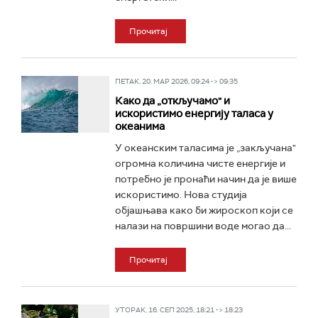
Прочитај
ПЕТАК, 20. МАР 2026, 09:24 -> 09:35
Како да „откључамо" и
искористимо енергију таласа у
океанима
У океанским таласима је „закључана"
огромна количина чисте енергије и
потребно је пронаћи начин да је више
искористимо. Нова студија
објашњава како би жироскоп који се
налази на површини воде могао да...
Прочитај
УТОРАК, 16. СЕП 2025, 18:21 -> 18:23