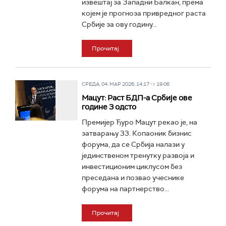
извештај за Западни Балкан, према
којем је прогноза привредног раста
Србије за ову годину...
Прочитај
СРЕДА, 04. МАР 2026, 14:17 -> 19:06
Мацут: Раст БДП-а Србије ове
године 3 одсто
Премијер Ђуро Мацут рекао је, на
затварању 33. Копаоник бизнис
форума, да се Србија налази у
јединственом тренутку развоја и
инвестиционим циклусом без
преседана и позвао учеснике
форума на партнерство...
Прочитај