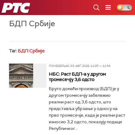
РТС
БДП Србије
Таг:
БДП Србије
ПОНЕДЕЉАК, 03. АВГ 2026, 11:05 -> 11:54
НБС: Раст БДП-а у другом
тромесечју 3,6 одсто
Бруто домаћи производ (БДП) је у
другом тромесечју забележио
реални раст од 3,6 одсто, што
представља убрзање у односу на
прво тромесечје, када је реални раст
износио 3,2 одсто, показују подаци
Републичког...