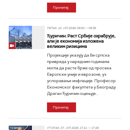
Прочитај
ПЕТАК, 10. ЈУЛ 2026, 09:00 -> 09:36
Ђуричин: Раст Србије охрабрује,
али је економија изложена
великим ризицима
Пројекције указују да би српска
привреда у наредним годинама
могла да расте брже од просека
Европске уније и еврозоне, уз
успоравање инфлације. Професор
Економског факултета у Београду
Драган Ђуричин оцењује...
Прочитај
УТОРАК, 07. ЈУЛ 2026, 17:21 -> 17:28