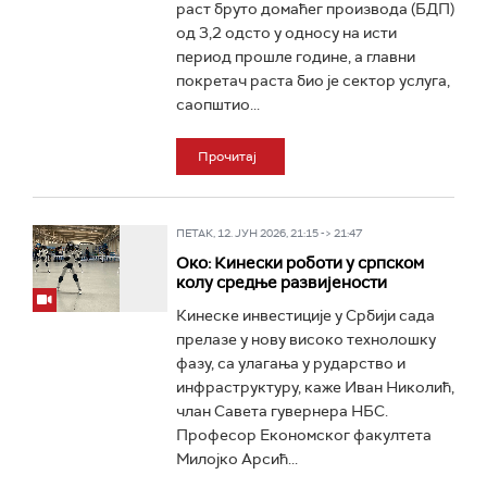
раст бруто домаћег производа (БДП)
од 3,2 одсто у односу на исти
период прошле године, а главни
покретач раста био је сектор услуга,
саопштио...
Прочитај
ПЕТАК, 12. ЈУН 2026, 21:15 -> 21:47
Око: Кинески роботи у српском
колу средње развијености
Кинеске инвестиције у Србији сада
прелазе у нову високо технолошку
фазу, са улагања у рударство и
инфраструктуру, каже Иван Николић,
члан Савета гувернера НБС.
Професор Економског факултета
Милојко Арсић...