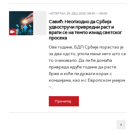
ЧЕТВРТАК, 25. ДЕЦ 2025, 08:40 -> 09:09
Савић: Неопходно да Србија
удвостручи привредни раст и
врати се на темпо изнад светског
просека
Ове године, БДП Србије порастао је
за два одсто, упола мање него што се
то очекивало. Да ли ће домаћа
привреда идуће године да расте
брже и хоће ли држати корак с
комшијама, као и с Европском унијом
–...
Прочитај
>