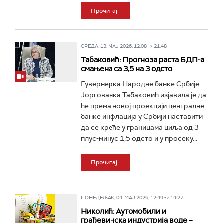
Прочитај
СРЕДА, 13. МАЈ 2026, 12:08 -> 21:48
Табаковић: Прогноза раста БДП-а
смањена са 3,5 на 3 одсто
Гувернерка Народне банке Србије
Јоргованка Табаковић изјавила је да
ће према новој проекцији централне
банке инфлација у Србији наставити
да се креће у границама циља од 3
плус-минус 1,5 одсто и у просеку...
Прочитај
ПОНЕДЕЉАК, 04. МАЈ 2026, 12:49 -> 14:27
Николић: Аутомобили и
грађевинска индустрија воде –