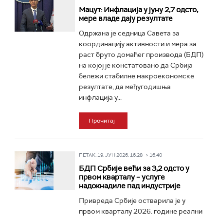
Мацут: Инфлација у јуну 2,7 одсто,
мере владе дају резултате
Одржана је седница Савета за
координацију активности и мера за
раст бруто домаћег производа (БДП)
на којој је констатовано да Србија
бележи стабилне макроекономске
резултате, да међугодишња
инфлација у...
Прочитај
ПЕТАК, 19. ЈУН 2026, 16:28 -> 16:40
БДП Србије већи за 3,2 одсто у
првом кварталу – услуге
надокнадиле пад индустрије
Привреда Србије остварила је у
првом кварталу 2026. године реални