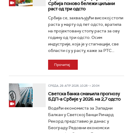
Србија поново бележи циљани
раст од три одсто
Србија се, захваљујући високој стопи
раста у марту од пет одсто, вратила
на пројектовану стопу раста за ову
годину од три одсто. Осим
индустрије, која је у стагнацији, све
области су у расту, каже за РТС...
Прочитај
СРЕДА, 29. АПР 2026, 10:26 -> 20:04
Светска банка смањила прогнозу
БДП-а Србије у 2026. на 2,7 одсто
Водећи економиста за Западни
Балкан у Светској банци Ричард
Рекорд представио је данас у
Београду Редовни економски