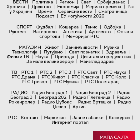
|
|
|
|
ВЕСТИ
Политика
Регион
Свет
Србија данас
|
|
|
|
Хроника
Друштво
Економија
Мерила времена
Рат
|
|
|
|
у Украјини
Време
Сервисне вести
Сматрачница
|
Подкаст
ЕУ могућности 2026
|
|
|
|
СПОРТ
Фудбал
Кошарка
Тенис
Одбојка
|
|
|
|
Рукомет
Ватерполо
Атлетика
Ауто-мото
Остали
|
спортови
Меморијал РТС
|
|
|
МАГАЗИН
Живот
Занимљивости
Музика
|
|
|
|
Технологијa
Путујемо
Свет познатих
Здравље
|
|
|
|
Филм и ТВ
Наука
Природа
Дигитални предузетник
|
За мале велике хероје
Наизглед здрав
|
|
|
|
|
ТВ
РТС 1
РТС 2
РТС 3
РТС Свет
РТС Наука
|
|
|
|
РТС Драма
РТС Живот
РТС Класика
РТС Коло
|
|
РТС Трезор
РТС Музика
РТС Полетарац
|
|
РАДИО
Радио Београд 1
Радио Београд 2
Радио
|
|
|
Београд 3
Београд 202
Радио Плетеница
Радио
|
|
|
Рокенролер
Радио Џубокс
Радио Вртешка
Радио
|
Џезер
Архив
|
|
|
|
РТС
Контакт
Маркетинг
Јавне набавке
Конкурси
Интернет портал
МАПА САЈТА