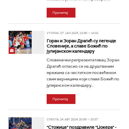
Прочитај
УТОРАК, 07. ЈАН 2025, 13:46 -> 14:41
Горан и Зоран Драгић су легенде
Словеније, а славе Божић по
јулијанском календару
Словеначки репрезентативац Зоран
Драгић огласио се на друштвеним
мрежама са честитком посвећеном
свим верницима који славе Божић по
јулијанском календару...
Прочитај
СУБОТА, 24. АВГ 2024, 20:36 -> 20:37
"Стожице" поздравиле "Џокера" -