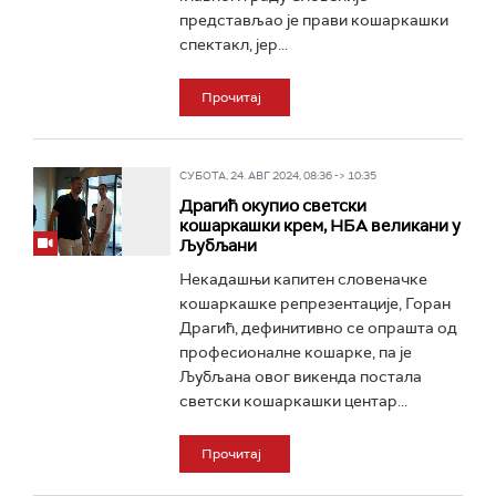
представљао је прави кошаркашки
спектакл, јер...
Прочитај
СУБОТА, 24. АВГ 2024, 08:36 -> 10:35
Драгић окупио светски
кошаркашки крем, НБА великани у
Љубљани
Некадашњи капитен словеначке
кошаркашке репрезентације, Горан
Драгић, дефинитивно се опрашта од
професионалне кошарке, па је
Љубљана овог викенда постала
светски кошаркашки центар...
Прочитај