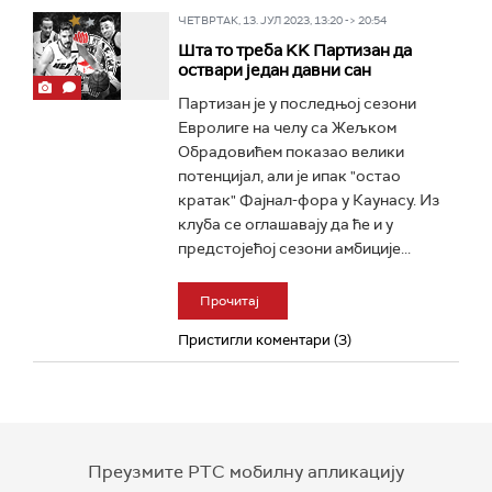
ЧЕТВРТАК, 13. ЈУЛ 2023, 13:20 -> 20:54
Шта то треба KK Партизан да
оствари један давни сан
Партизан је у последњој сезони
Евролиге на челу са Жељком
Обрадовићем показао велики
потенцијал, али је ипак "остао
кратак" Фајнал-фора у Каунасу. Из
клуба се оглашавају да ће и у
предстојећој сезони амбиције...
Прочитај
Пристигли коментари (3)
Преузмите РТС мобилну апликацију