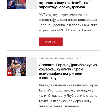
огроман аплауз за Јокића на
опроштају Горана Драгића
Међу најзвучнијим именима на
опроштају словеначког кошаркаша
Горана Драгића је и првак НБА лиге
и троструки МВП Никола Јокић...
Прочитај
СУБОТА, 24. АВГ 2024, 19:38 -> 23:10
Опроштај Горана Драгића окупио
кошаркашку елиту - Срби
егзибицијама допринели
спектаклу
Легенда словеначке кошарке Горан
Драгић опроштајном утакмицом у
хали "Стожице" у Љубљани је ставио
тачку на играчку каријеру. Меч у
главном граду Словеније