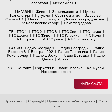
|
спортови
Меморијал РТС
|
|
|
МАГАЗИН
Живот
Занимљивости
Музика
|
|
|
|
Технологијa
Путујемо
Свет познатих
Здравље
|
|
|
|
Филм и ТВ
Наука
Природа
Дигитални предузетник
|
За мале велике хероје
Наизглед здрав
|
|
|
|
|
ТВ
РТС 1
РТС 2
РТС 3
РТС Свет
РТС Наука
|
|
|
|
РТС Драма
РТС Живот
РТС Класика
РТС Коло
|
|
РТС Трезор
РТС Музика
РТС Полетарац
|
|
РАДИО
Радио Београд 1
Радио Београд 2
Радио
|
|
|
Београд 3
Београд 202
Радио Плетеница
Радио
|
|
|
Рокенролер
Радио Џубокс
Радио Вртешка
Радио
|
Џезер
Архив
|
|
|
|
РТС
Контакт
Маркетинг
Јавне набавке
Конкурси
Интернет портал
МАПА САЈТА
Приватност
Copyright
Правила употребе садржаја
Мапа
|
|
|
сајта