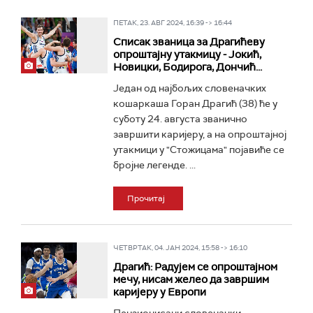
ПЕТАК, 23. АВГ 2024, 16:39 -> 16:44
Списак званица за Драгићеву
опроштајну утакмицу - Јокић,
Новицки, Бодирога, Дончић...
Један од најбољих словеначких
кошаркаша Горан Драгић (38) ће у
суботу 24. августа званично
завршити каријеру, а на опроштајној
утакмици у "Стожицама" појавиће се
бројне легенде. ...
Прочитај
ЧЕТВРТАК, 04. ЈАН 2024, 15:58 -> 16:10
Драгић: Радујем се опроштајном
мечу, нисам желео да завршим
каријеру у Европи