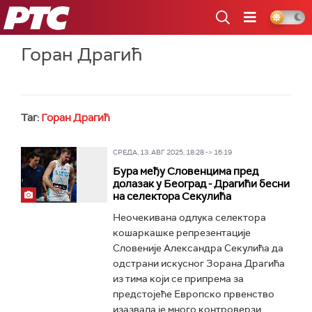
РТС
Горан Драгић
Таг:
Горан Драгић
СРЕДА, 13. АВГ 2025, 18:28 -> 16:19
Бура међу Словенцима пред
долазак у Београд - Драгићи бесни
на селектора Секулића
Неочекивана одлука селектора
кошаркашке репрезентације
Словеније Александра Секулића да
одстрани искусног Зорана Драгића
из тима који се припрема за
предстојеће Европско првенство
изазвала је много контроверзи...