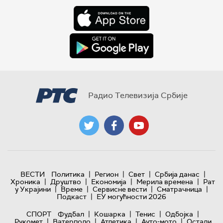
Радио Телевизија Србије
|
|
|
|
ВЕСТИ
Политика
Регион
Свет
Србија данас
|
|
|
|
Хроника
Друштво
Економија
Мерила времена
Рат
|
|
|
|
у Украјини
Време
Сервисне вести
Сматрачница
|
Подкаст
ЕУ могућности 2026
|
|
|
|
СПОРТ
Фудбал
Кошарка
Тенис
Одбојка
|
|
|
|
Рукомет
Ватерполо
Атлетика
Ауто-мото
Остали