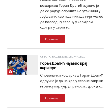
Пензионисани словеначки
кошаркаш Горан Драгић изјавио је
да се радује опроштајно утакмици у
Љубљани, као и да никада није желео
да последњу сезону у каријери
одигра у Европи...
Прочитај
СУБОТА, 30. ДЕЦ 2023, 18:07 -> 18:21
Горан Драгић најавио крај
каријере
Словеначки кошаркаш Горан Драгић
одлучио је да на крају сезоне заврши
играчку каријеру, преноси Јурохупс...
Прочитај