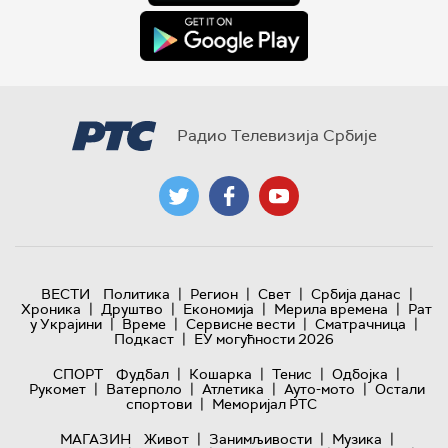
Радио Телевизија Србије
|
|
|
|
ВЕСТИ
Политика
Регион
Свет
Србија данас
|
|
|
|
Хроника
Друштво
Економија
Мерила времена
Рат
|
|
|
|
у Украјини
Време
Сервисне вести
Сматрачница
|
Подкаст
ЕУ могућности 2026
|
|
|
|
СПОРТ
Фудбал
Кошарка
Тенис
Одбојка
|
|
|
|
Рукомет
Ватерполо
Атлетика
Ауто-мото
Остали
|
спортови
Меморијал РТС
|
|
|
МАГАЗИН
Живот
Занимљивости
Музика