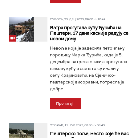
СУБОТА, 23. ДЕЦ 2023, 09:00 -> 10:49
Ватра прогутала кућу Ђурића на
Пештери, 17 дана касније радују се
новом дому
Невоља која је задесила петочлану
породицу Марка Ђурића, када је 5.
децембра ватрена стихија прогутала
њихову кућу и све што су имали у
селу Крајиновићи, на Сјеничко-
пештерској висоравни, потресла је
добре...
Прочитај
УТОРАК, 11. ЈУЛ 2023, 08:36 -> 08:43
Пештерско поље, место које ће вас