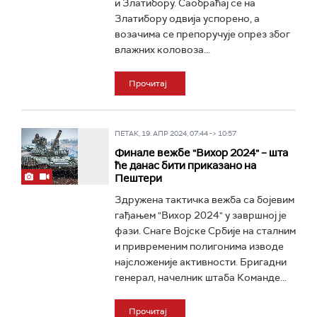
и Златибору. Саобраћај се на
Златибору одвија успорено, а
возачима се препоручује опрез због
влажних коловоза...
Прочитај
ПЕТАК, 19. АПР 2024, 07:44 -> 10:57
Финале вежбе "Вихор 2024" – шта
ће данас бити приказано на
Пештери
Здружена тактичка вежба са бојевим
гађањем "Вихор 2024" у завршној је
фази. Снаге Војске Србије на сталним
и привременим полигонима изводе
најсложеније активности. Бригадни
генерал, начелник штаба Команде...
Прочитај