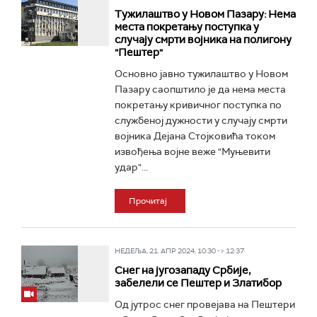
Тужилаштво у Новом Пазару: Нема
места покретању поступка у
случају смрти војника на полигону
"Пештер"
Основно јавно тужилаштво у Новом
Пазару саопштило је да нема места
покретању кривичног поступка по
службеној дужности у случају смрти
војника Дејана Стојковића током
извођења војне веже "Муњевити
удар"...
Прочитај
НЕДЕЉА, 21. АПР 2024, 10:30 -> 12:37
Снег на југозападу Србије,
забелели се Пештер и Златибор
Од јутрос снег провејава на Пештери