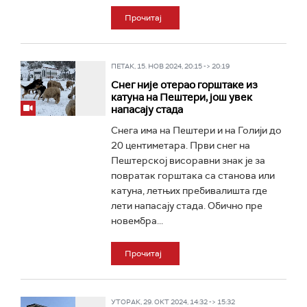
Прочитај
ПЕТАК, 15. НОВ 2024, 20:15 -> 20:19
Снег није отерао горштаке из
катуна на Пештери, још увек
напасају стада
Снега има на Пештери и на Голији до
20 центиметара. Први снег на
Пештерској висоравни знак је за
повратак горштака са станова или
катуна, летњих пребивалишта где
лети напасају стада. Обично пре
новембра...
Прочитај
УТОРАК, 29. ОКТ 2024, 14:32 -> 15:32