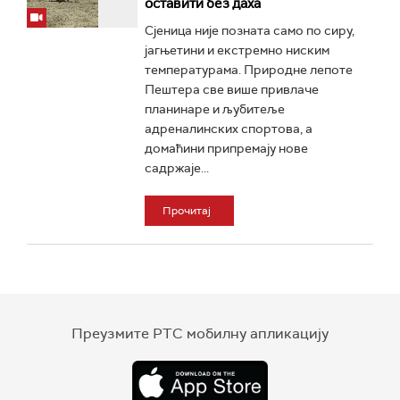
оставити без даха
Сјеница није позната само по сиру,
јагњетини и екстремно ниским
температурама. Природне лепоте
Пештера све више привлаче
планинаре и љубитеље
адреналинских спортова, а
домаћини припремају нове
садржаје...
Прочитај
Преузмите РТС мобилну апликацију