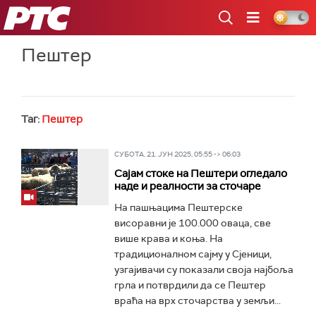
РТС
Пештер
Таг:
Пештер
СУБОТА, 21. ЈУН 2025, 05:55 -> 06:03
Сајам стоке на Пештери огледало
наде и реалности за сточаре
На пашњацима Пештерске
висоравни је 100.000 оваца, све
више крава и коња. На
традиционалном сајму у Сјеници,
узгајивачи су показали своја најбоља
грла и потврдили да се Пештер
враћа на врх сточарства у земљи...