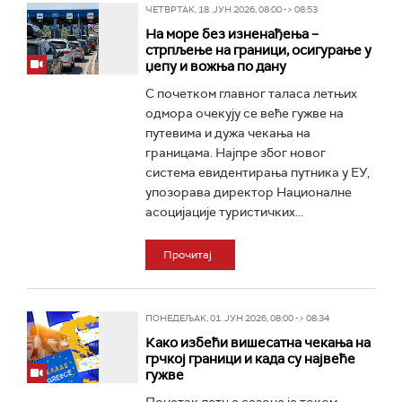
ЧЕТВРТАК, 18. ЈУН 2026, 08:00 -> 08:53
На море без изненађења –
стрпљење на граници, осигурање у
џепу и вожња по дану
С почетком главног таласа летњих
одмора очекују се веће гужве на
путевима и дужа чекања на
границама. Најпре због новог
система евидентирања путника у ЕУ,
упозорава директор Националне
асоцијације туристичких...
Прочитај
ПОНЕДЕЉАК, 01. ЈУН 2026, 08:00 -> 08:34
Како избећи вишесатна чекања на
грчкој граници и када су највеће
гужве