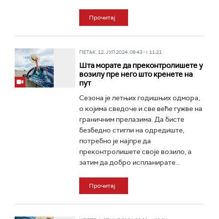
Прочитај
ПЕТАК, 12. ЈУЛ 2024, 08:43 -> 11:21
Шта морате да преконтролишете у
возилу пре него што кренете на
пут
Сезона је летњих годишњих одмора,
о којима сведоче и све веће гужве на
граничним прелазима. Да бисте
безбедно стигли на одредиште,
потребно је најпре да
преконтролишете своје возило, а
затим да добро испланирате...
Прочитај