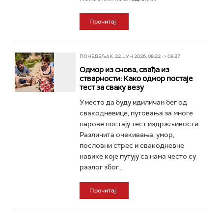
Прочитај
ПОНЕДЕЉАК, 22. ЈУН 2026, 08:22 -> 08:37
Одмор из снова, свађа из
стварности: Како одмор постаје
тест за сваку везу
Уместо да буду идиличан бег од
свакодневице, путовања за многе
парове постају тест издржљивости.
Различита очекивања, умор,
пословни стрес и свакодневне
навике које путују са нама често су
разлог због...
Прочитај