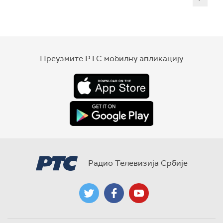
Преузмите РТС мобилну апликацију
Радио Телевизија Србије