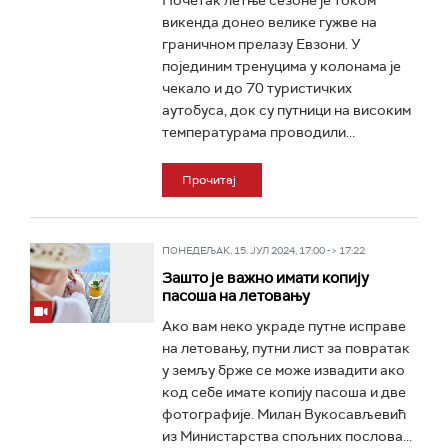
Почетак летње сезоне је током
викенда донео велике гужве на
граничном прелазу Евзони. У
појединим тренуцима у колонама је
чекало и до 70 туристичких
аутобуса, док су путници на високим
температурама проводили...
Прочитај
ПОНЕДЕЉАК, 15. ЈУЛ 2024, 17:00 -> 17:22
Зашто је важно имати копију
пасоша на летовању
Ако вам неко украде путне исправе
на летовању, путни лист за повратак
у земљу брже се може извадити ако
код себе имате копију пасоша и две
фотографије. Милан Вукосављевић
из Министарства спољних послова...