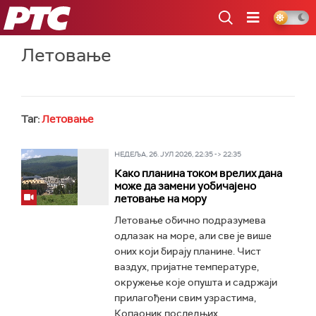
РТС
Летовање
Таг:
Летовање
НЕДЕЉА, 26. ЈУЛ 2026, 22:35 -> 22:35
Како планина током врелих дана
може да замени уобичајено
летовање на мору
Летовање обично подразумева
одлазак на море, али све је више
оних који бирају планине. Чист
ваздух, пријатне температуре,
окружење које опушта и садржаји
прилагођени свим узрастима,
Копаоник последњих...