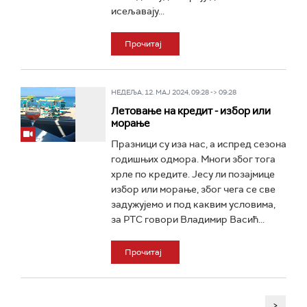
исељавају...
Прочитај
НЕДЕЉА, 12. МАЈ 2024, 09:28 -> 09:28
Летовање на кредит - избор или
морање
Празници су иза нас, а испред сезона
годишњих одмора. Многи због тога
хрле по кредите. Јесу ли позајмице
избор или морање, због чега се све
задужујемо и под каквим условима,
за РТС говори Владимир Васић...
Прочитај
>