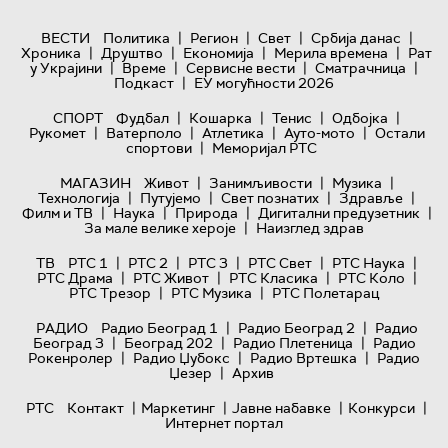
|
|
|
|
ВЕСТИ
Политика
Регион
Свет
Србија данас
|
|
|
|
Хроника
Друштво
Економија
Мерила времена
Рат
|
|
|
|
у Украјини
Време
Сервисне вести
Сматрачница
|
Подкаст
ЕУ могућности 2026
|
|
|
|
СПОРТ
Фудбал
Кошарка
Тенис
Одбојка
|
|
|
|
Рукомет
Ватерполо
Атлетика
Ауто-мото
Остали
|
спортови
Меморијал РТС
|
|
|
МАГАЗИН
Живот
Занимљивости
Музика
|
|
|
|
Технологијa
Путујемо
Свет познатих
Здравље
|
|
|
|
Филм и ТВ
Наука
Природа
Дигитални предузетник
|
За мале велике хероје
Наизглед здрав
|
|
|
|
|
ТВ
РТС 1
РТС 2
РТС 3
РТС Свет
РТС Наука
|
|
|
|
РТС Драма
РТС Живот
РТС Класика
РТС Коло
|
|
РТС Трезор
РТС Музика
РТС Полетарац
|
|
РАДИО
Радио Београд 1
Радио Београд 2
Радио
|
|
|
Београд 3
Београд 202
Радио Плетеница
Радио
|
|
|
Рокенролер
Радио Џубокс
Радио Вртешка
Радио
|
Џезер
Архив
|
|
|
|
РТС
Контакт
Маркетинг
Јавне набавке
Конкурси
Интернет портал