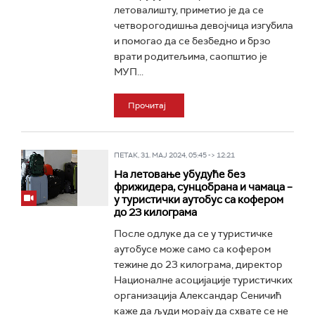
летовалишту, приметио је да се
четворогодишња девојчица изгубила
и помогао да се безбедно и брзо
врати родитељима, саопштио је
МУП...
Прочитај
ПЕТАК, 31. МАЈ 2024, 05:45 -> 12:21
На летовање убудуће без
фрижидера, сунцобрана и чамаца –
у туристички аутобус са кофером
до 23 килограма
После одлуке да се у туристичке
аутобусе може само са кофером
тежине до 23 килограма, директор
Националне асоцијације туристичких
организација Александар Сеничић
каже да људи морају да схвате се не