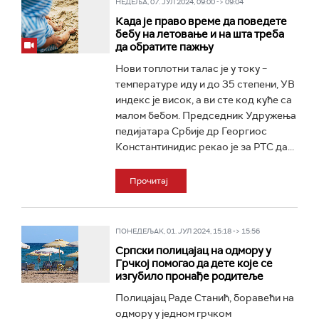
НЕДЕЉА, 07. ЈУЛ 2024, 09:00 -> 09:04
Када је право време да поведете
бебу на летовање и на шта треба
да обратите пажњу
Нови топлотни талас је у току –
температуре иду и до 35 степени, УВ
индекс је висок, а ви сте код куће са
малом бебом. Председник Удружења
педијатара Србије др Георгиос
Константинидис рекао је за РТС да...
Прочитај
ПОНЕДЕЉАК, 01. ЈУЛ 2024, 15:18 -> 15:56
Српски полицајац на одмору у
Грчкој помогао да дете које се
изгубило пронађе родитеље
Полицајац Раде Станић, боравећи на
одмору у једном грчком