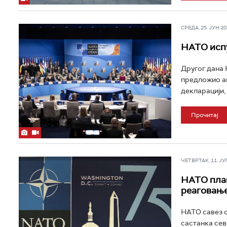
СРЕДА, 25. ЈУН 202
НАТО испу
Другог дана 
предложио ам
декларацији, 
Прочитај
ЧЕТВРТАК, 11. ЈУЛ 
НАТО план
реаговањ
НАТО савез о
састанка сев