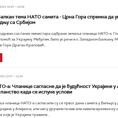
024, 19:40 -> 20:29
алкан тема НАТО самита - Црна Гора спремна да 
адњу са Србијом
 одржан састанак министара одбране земаља чланица НАТО-а. Гл
 помоћ за Украјину. Међутим, било је речи и о Западном Балкану. 
 Горе Драган Краповић...
23, 10:47 -> 21:04
О-а: Чланице сагласне да је будућност Украјине у 
чланство када се испуне услови
а чланица НАТО-а сагласили су се првог дана самита у Вилњусу д
рајине у Алијанси, али нису уручили позив или навели временску
 које је Украјина тражила...