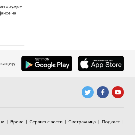
им оружјем
јансе на
кацију
|
|
|
|
|
ни
Време
Сервисне вести
Сматрачница
Подкаст