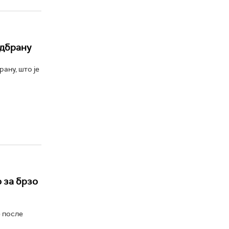
одбрану
ану, што је
 за брзо
е после