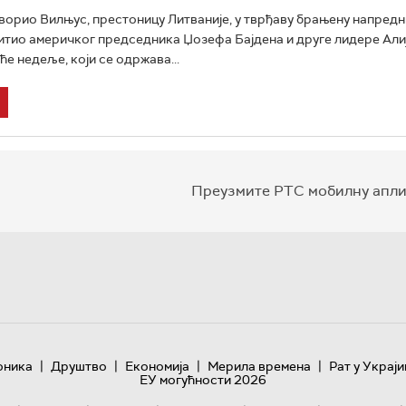
ворио Вилњус, престоницу Литваније, у тврђаву брањену напредн
итио америчког председника Џозефа Бајдена и друге лидере Али
ће недеље, који се одржава...
Преузмите РТС мобилну апли
|
|
|
|
оника
Друштво
Економија
Мерила времена
Рат у Украји
ЕУ могућности 2026