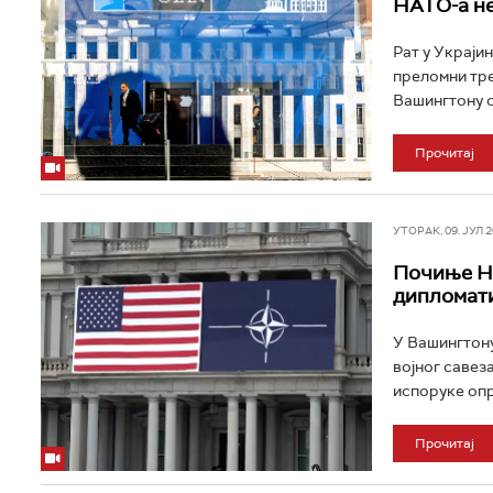
НАТО-а не
Рат у Украји
преломни тре
Вашингтону се
Прочитај
УТОРАК, 09. ЈУЛ 20
Почиње НА
дипломати
У Вашингтону
војног савез
испоруке опр
Прочитај