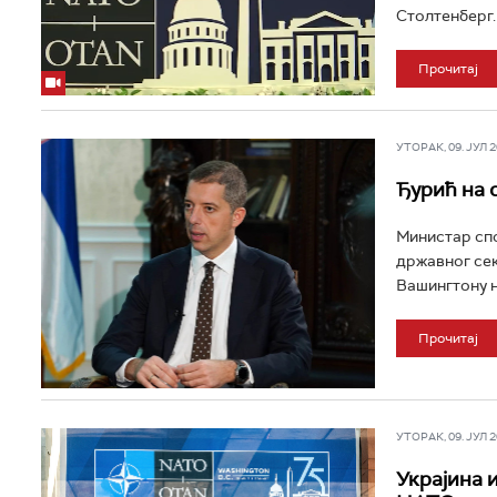
Столтенберг.
Прочитај
УТОРАК, 09. ЈУЛ 20
Ђурић на 
Министар спо
државног сек
Вашингтону на
Прочитај
УТОРАК, 09. ЈУЛ 20
Украјина 