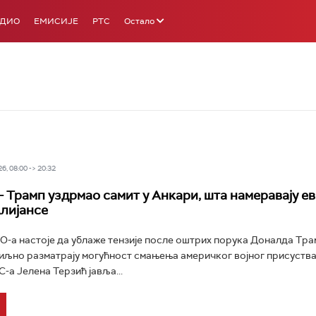
АДИО
ЕМИСИЈЕ
РТС
Остало
6, 08:00 -> 20:32
– Трамп уздрмао самит у Анкари, шта намеравају е
лијансе
-а настоје да ублаже тензије после оштрих порука Доналда Трам
иљно разматрају могућност смањења америчког војног присуства
-а Јелена Терзић јавља...