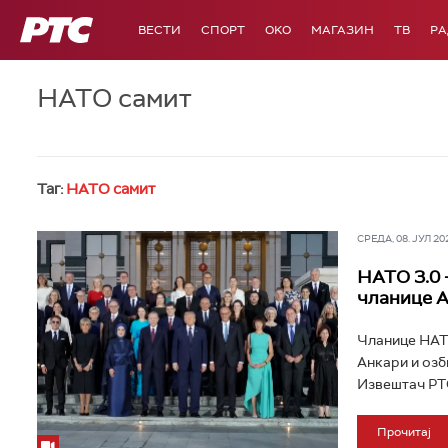
РТС
ВЕСТИ
СПОРТ
OKO
МАГАЗИН
ТВ
Р
НАТО самит
Таг:
НАТО самит
СРЕДА, 08. ЈУЛ 202
НАТО 3.0 
чланице А
Чланице НАТО
Анкари и озб
Извештач РТС
Прочитај