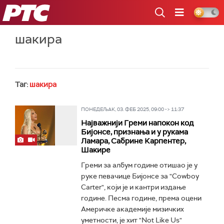
РТС
шакира
Таг:
шакира
ПОНЕДЕЉАК, 03. ФЕБ 2025, 09:00 -> 11:37
Најважнији Греми напокон код
Бијонсе, признања и у рукама
Ламара, Сабрине Карпентер,
Шакире
Греми за албум године отишао је у
руке певачице Бијонсе за "Cowboy
Carter", који је и кантри издање
године. Песма године, према оцени
Америчке академије мизичких
уметности, је хит "Not Like Us"