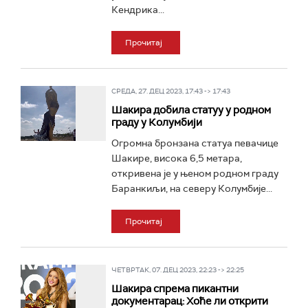
Кендрика...
Прочитај
СРЕДА, 27. ДЕЦ 2023, 17:43 -> 17:43
Шакира добила статуу у родном
граду у Колумбији
Огромна бронзана статуа певачице
Шакире, висока 6,5 метара,
откривена је у њеном родном граду
Баранкиљи, на северу Колумбије...
Прочитај
ЧЕТВРТАК, 07. ДЕЦ 2023, 22:23 -> 22:25
Шакира спрема пикантни
документарац: Хоће ли открити