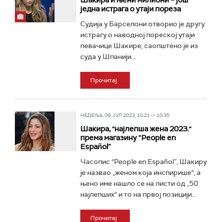
Шакира и њени милиони – још
једна истрага о утаји пореза
Судија у Барселони отворио је другу
истрагу о наводној пореској утаји
певачице Шакире, саопштено је из
суда у Шпанији...
Прочитај
НЕДЕЉА, 09. ЈУЛ 2023, 10:21 -> 10:35
Шакира, "најлепша жена 2023."
према магазину “People en
Español”
Часопис “People en Español”, Шакиру
је назвао „женом која инспирише“, а
њено име нашло се на листи од „50
најлепших“ и то на првој позицији...
Прочитај