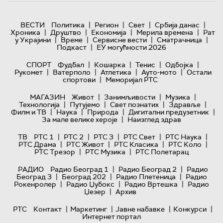
|
|
|
|
ВЕСТИ
Политика
Регион
Свет
Србија данас
|
|
|
|
Хроника
Друштво
Економија
Мерила времена
Рат
|
|
|
|
у Украјини
Време
Сервисне вести
Сматрачница
|
Подкаст
ЕУ могућности 2026
|
|
|
|
СПОРТ
Фудбал
Кошарка
Тенис
Одбојка
|
|
|
|
Рукомет
Ватерполо
Атлетика
Ауто-мото
Остали
|
спортови
Меморијал РТС
|
|
|
МАГАЗИН
Живот
Занимљивости
Музика
|
|
|
|
Технологијa
Путујемо
Свет познатих
Здравље
|
|
|
|
Филм и ТВ
Наука
Природа
Дигитални предузетник
|
За мале велике хероје
Наизглед здрав
|
|
|
|
|
ТВ
РТС 1
РТС 2
РТС 3
РТС Свет
РТС Наука
|
|
|
|
РТС Драма
РТС Живот
РТС Класика
РТС Коло
|
|
РТС Трезор
РТС Музика
РТС Полетарац
|
|
РАДИО
Радио Београд 1
Радио Београд 2
Радио
|
|
|
Београд 3
Београд 202
Радио Плетеница
Радио
|
|
|
Рокенролер
Радио Џубокс
Радио Вртешка
Радио
|
Џезер
Архив
|
|
|
|
РТС
Контакт
Маркетинг
Јавне набавке
Конкурси
Интернет портал