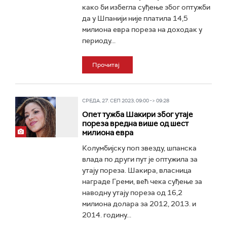
како би избегла суђење због оптужби
да у Шпанији није платила 14,5
милиона евра пореза на доходак у
периоду...
Прочитај
СРЕДА, 27. СЕП 2023, 09:00 -> 09:28
Опет тужба Шакири због утаје
пореза вредна више од шест
милиона евра
Колумбијску поп звезду, шпанска
влада по други пут је оптужила за
утају пореза. Шакира, власница
награде Греми, већ чека суђење за
наводну утају пореза од 16,2
милиона долара за 2012, 2013. и
2014. годину...