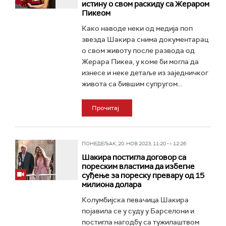
истину о свом раскиду са Жераром
Пикеом
Како наводе неки од медија поп
звезда Шакира снима документарац
о свом животу после развода од
Жерара Пикеа, у коме би могла да
изнесе и неке детаље из заједничког
живота са бившим супругом...
Прочитај
ПОНЕДЕЉАК, 20. НОВ 2023, 11:20 -> 12:26
Шакира постигла договор са
пореским властима да избегне
суђење за пореску превару од 15
милиона долара
Колумбијска певачица Шакира
појавила се у суду у Барселони и
постигла нагодбу са тужилаштвом