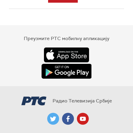
Преузмите РТС мобилну апликацију
Радио Телевизија Србије