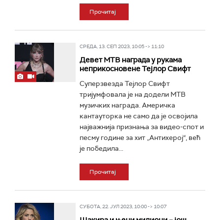
Прочитај
СРЕДА, 13. СЕП 2023, 10:05 -> 11:10
Девет МТВ награда у рукама
неприкосновене Тејлор Свифт
Суперзвезда Тејлор Свифт
тријумфовала је на додели МТВ
музичких награда. Америчка
кантауторка не само да је освојила
најважнија признања за видео-спот и
песму године за хит „Антихерој“, већ
је победила...
Прочитај
СУБОТА, 22. ЈУЛ 2023, 10:00 -> 10:07