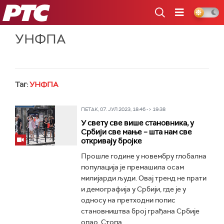
РТС
УНФПА
Таг:
УНФПА
ПЕТАК, 07. ЈУЛ 2023, 18:46 -> 19:38
У свету све више становника, у
Србији све мање – шта нам све
откривају бројке
Прошле године у новембру глобална
популација је премашила осам
милијарди људи. Овај тренд не прати
и демографија у Србији, где је у
односу на претходни попис
становништва број грађана Србије
опао. Стопа...