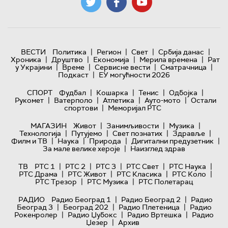
|
|
|
|
ВЕСТИ
Политика
Регион
Свет
Србија данас
|
|
|
|
Хроника
Друштво
Економија
Мерила времена
Рат
|
|
|
|
у Украјини
Време
Сервисне вести
Сматрачница
|
Подкаст
ЕУ могућности 2026
|
|
|
|
СПОРТ
Фудбал
Кошарка
Тенис
Одбојка
|
|
|
|
Рукомет
Ватерполо
Атлетика
Ауто-мото
Остали
|
спортови
Меморијал РТС
|
|
|
МАГАЗИН
Живот
Занимљивости
Музика
|
|
|
|
Технологијa
Путујемо
Свет познатих
Здравље
|
|
|
|
Филм и ТВ
Наука
Природа
Дигитални предузетник
|
За мале велике хероје
Наизглед здрав
|
|
|
|
|
ТВ
РТС 1
РТС 2
РТС 3
РТС Свет
РТС Наука
|
|
|
|
РТС Драма
РТС Живот
РТС Класика
РТС Коло
|
|
РТС Трезор
РТС Музика
РТС Полетарац
|
|
РАДИО
Радио Београд 1
Радио Београд 2
Радио
|
|
|
Београд 3
Београд 202
Радио Плетеница
Радио
|
|
|
Рокенролер
Радио Џубокс
Радио Вртешка
Радио
|
Џезер
Архив