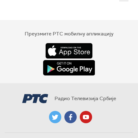
Преузмите РТС мобилну апликацију
Радио Телевизија Србије