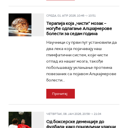
СРЕДА, 01. АПР 2026, 10:46 -> 10:51
Терапија која „чисти“ мозак –
могуће одлагање Алцхајмерове
болести за седам година
Научници су први пут установили да
два лека која појачавају наш
глимфатични систем, који чисти
отпад из нашег мозга, такође
побољшавају уклањање протеина
повезаних са појавом Алцхајмерове
болести...
Прочитај
ЧЕТВРТАК, 08. ЈАН 2026, 20:58 -> 21:04
Од боксерске деменције до
фудбала: како поновљени ударци