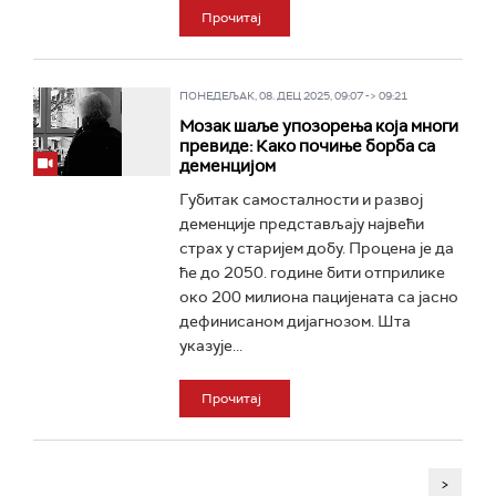
Прочитај
ПОНЕДЕЉАК, 08. ДЕЦ 2025, 09:07 -> 09:21
Мозак шаље упозорења која многи
превиде: Како почиње борба са
деменцијом
Губитак самосталности и развој
деменције представљају највећи
страх у старијем добу. Процена је да
ће до 2050. године бити отприлике
око 200 милиона пацијената са јасно
дефинисаном дијагнозом. Шта
указује...
Прочитај
>