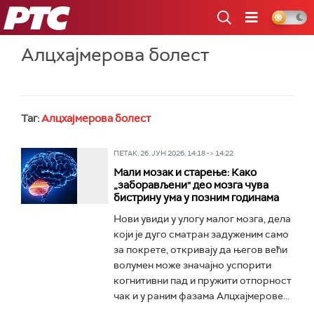
РТС
Алцхајмерова болест
Таг:
Алцхајмерова болест
ПЕТАК, 26. ЈУН 2026, 14:18 -> 14:22
Мали мозак и старење: Како
„заборављени" део мозга чува
бистрину ума у позним годинама
Нови увиди у улогу малог мозга, дела
који је дуго сматран задуженим само
за покрете, откривају да његов већи
волумен може значајно успорити
когнитивни пад и пружити отпорност
чак и у раним фазама Алцхајмерове...