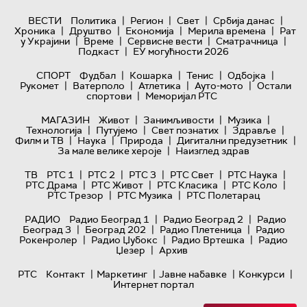
|
|
|
|
ВЕСТИ
Политика
Регион
Свет
Србија данас
|
|
|
|
Хроника
Друштво
Економија
Мерила времена
Рат
|
|
|
|
у Украјини
Време
Сервисне вести
Сматрачница
|
Подкаст
ЕУ могућности 2026
|
|
|
|
СПОРТ
Фудбал
Кошарка
Тенис
Одбојка
|
|
|
|
Рукомет
Ватерполо
Атлетика
Ауто-мото
Остали
|
спортови
Меморијал РТС
|
|
|
МАГАЗИН
Живот
Занимљивости
Музика
|
|
|
|
Технологијa
Путујемо
Свет познатих
Здравље
|
|
|
|
Филм и ТВ
Наука
Природа
Дигитални предузетник
|
За мале велике хероје
Наизглед здрав
|
|
|
|
|
ТВ
РТС 1
РТС 2
РТС 3
РТС Свет
РТС Наука
|
|
|
|
РТС Драма
РТС Живот
РТС Класика
РТС Коло
|
|
РТС Трезор
РТС Музика
РТС Полетарац
|
|
РАДИО
Радио Београд 1
Радио Београд 2
Радио
|
|
|
Београд 3
Београд 202
Радио Плетеница
Радио
|
|
|
Рокенролер
Радио Џубокс
Радио Вртешка
Радио
|
Џезер
Архив
|
|
|
|
РТС
Контакт
Маркетинг
Јавне набавке
Конкурси
Интернет портал