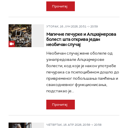
Прочитај
УТОРАК, 16. ЈУН 2026, 20:51 -> 20:59
Магичне печурке и Алцхајмерова
болест: шта открива један
необичан случај
Необичан случај жене оболеле од
узнапредовале Алцхајмерове
болести, код које је након употребе
печурака са псилоцибином дошло до
привременог побољшања памћења и
свакодневног функционисања,
подстакао је...
Прочитај
ЧЕТВРТАК, 16. АПР 2026, 20:58 -> 20:58