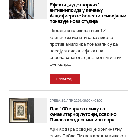
Ефекти „чудотворних“
антиамилоида у лечењу
Алцхајмерове болести тривијални,
показује нова студија
Подаци анализирани из 17
клиничких испитивања лекова
против амилоида показали су да
немају значајан ефекат на
спречавање опадања когнитивних
функција...
Прочитај
СРЕДА, 15. АПР 2026, 09:20 -> 08:02
Дао 100 евра за слику на
хуманитарној лутрији, освојио
Пикаса вредног милион евра
Ари Ходара освојио је оригиналну
слику Пабла Пикаса вредну више од