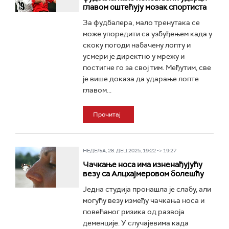
главом оштећују мозак спортиста
За фудбалера, мало тренутака се
може упоредити са узбуђењем када у
скоку погоди набачену лопту и
усмери је директно у мрежу и
постигне го за свој тим. Међутим, све
је више доказа да ударање лопте
главом...
Прочитај
НЕДЕЉА, 28. ДЕЦ 2025, 19:22 -> 19:27
Чачкање носа има изненађујућу
везу са Алцхајмеровом болешћу
Једна студија пронашла је слабу, али
могућу везу између чачкања носа и
повећаног ризика од развоја
деменције. У случајевима када