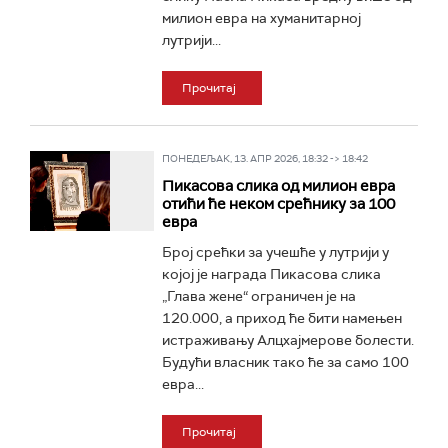
милион евра на хуманитарној
лутрији...
Прочитај
ПОНЕДЕЉАК, 13. АПР 2026, 18:32 -> 18:42
Пикасова слика од милион евра
отићи ће неком срећнику за 100
евра
Број срећки за учешће у лутрији у
којој је награда Пикасова слика
„Глава жене“ ограничен је на
120.000, а приход ће бити намењен
истраживању Алцхајмерове болести.
Будући власник тако ће за само 100
евра...
Прочитај