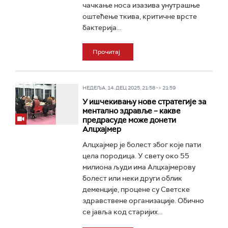
чачкање носа изазива унутрашње
оштећење ткива, критичне врсте
бактерија...
Прочитај
НЕДЕЉА, 14. ДЕЦ 2025, 21:58 -> 21:59
У ишчекивању нове стратегије за
ментално здравље – какве
предрасуде може донети
Алцхајмер
Алцхајмер је болест због које пати
цела породица. У свету око 55
милиона људи има Алцхајмерову
болест или неки други облик
деменције, процене су Светске
здравствене организације. Обично
се јавља код старијих...