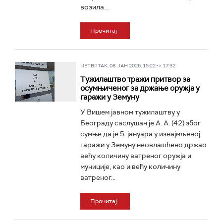
возила...
Прочитај
ЧЕТВРТАК, 08. ЈАН 2026, 15:22 -> 17:32
Тужилаштво тражи притвор за
осумњиченог за држање оружја у
гаражи у Земуну
У Вишем јавном тужилаштву у
Београду саслушан је А. А. (42) због
сумње да је 5. јануара у изнајмљеној
гаражи у Земуну неовлашћено држао
већу количину ватреног оружја и
муниције, као и већу количину
ватреног...
Прочитај