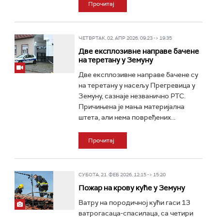
Прочитај
ЧЕТВРТАК, 02. АПР 2026, 09:23 -> 19:35
Две експлозивне направе бачене
на теретану у Земуну
Две експлозивне направе бачене су
на теретану у насељу Прегревица у
Земуну, сазнаје незванично РТС.
Причињена је мања материјална
штета, али нема повређених...
Прочитај
СУБОТА, 21. ФЕБ 2026, 12:15 -> 15:20
Пожар на крову куће у Земуну
Ватру на породичној кући гаси 13
ватрогасаца-спасилаца, са четири