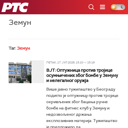
РТС
Земун
Таг:
Земун
ПЕТАК, 17. ЈУЛ 2026, 15:10 -> 15:19
ВЈТ: Оптужница против тројице
осумњичених због бомбе у Земуну
и нелегалног оружја
Више јавно тужилаштво у Београду
подигло је оптужницу против тројице
окривљених због бацања ручне
бомбе на фитнес клуб у Земуну и
недозвољеног држања
експлозивних материја. Тужилаштво
је предложило да...