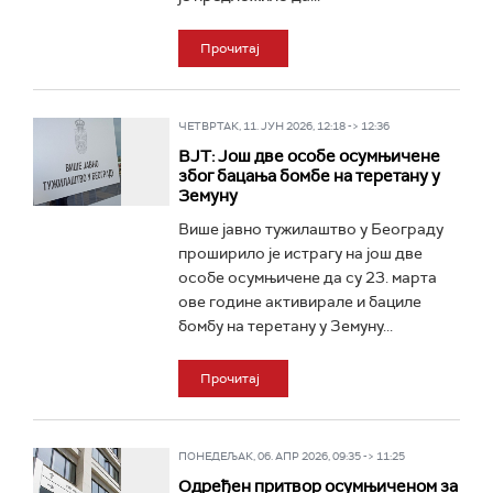
Прочитај
ЧЕТВРТАК, 11. ЈУН 2026, 12:18 -> 12:36
ВЈТ: Још две особе осумњичене
због бацања бомбе на теретану у
Земуну
Више јавно тужилаштво у Београду
проширило је истрагу на још две
особе осумњичене да су 23. марта
ове године активирале и бациле
бомбу на теретану у Земуну...
Прочитај
ПОНЕДЕЉАК, 06. АПР 2026, 09:35 -> 11:25
Одређен притвор осумњиченом за