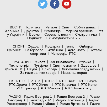
|
|
|
|
ВЕСТИ
Политика
Регион
Свет
Србија данас
|
|
|
|
Хроника
Друштво
Економија
Мерила времена
Рат
|
|
|
|
у Украјини
Време
Сервисне вести
Сматрачница
|
Подкаст
ЕУ могућности 2026
|
|
|
|
СПОРТ
Фудбал
Кошарка
Тенис
Одбојка
|
|
|
|
Рукомет
Ватерполо
Атлетика
Ауто-мото
Остали
|
спортови
Меморијал РТС
|
|
|
МАГАЗИН
Живот
Занимљивости
Музика
|
|
|
|
Технологијa
Путујемо
Свет познатих
Здравље
|
|
|
|
Филм и ТВ
Наука
Природа
Дигитални предузетник
|
За мале велике хероје
Наизглед здрав
|
|
|
|
|
ТВ
РТС 1
РТС 2
РТС 3
РТС Свет
РТС Наука
|
|
|
|
РТС Драма
РТС Живот
РТС Класика
РТС Коло
|
|
РТС Трезор
РТС Музика
РТС Полетарац
|
|
РАДИО
Радио Београд 1
Радио Београд 2
Радио
|
|
|
Београд 3
Београд 202
Радио Плетеница
Радио
|
|
|
Рокенролер
Радио Џубокс
Радио Вртешка
Радио