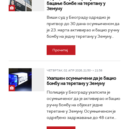
бацање бомбе на теретану у
Земуну
Виши суд у Београду одредио је
притвор до 30 дана осумњиченом да
је 23. марта активирао и бацио ручну
бомбу на једну теретану у Земуну...
Прочитај
ЧЕТВРТАК, 02. АПР 2026, 21:50 -> 21:58
Ухапшен осумњичени да је бацио
бомбу на теретану у Земуну
Полиција у Београду ухапсила је
осумњиченог да је активирао и бацио
ручну бомбу на објекат једне
теретане у Земуну. Осумњиченом је
одређено задржавање до 48 сати...