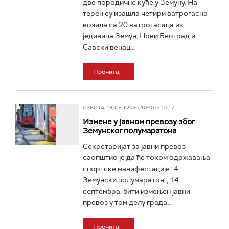
две породичне куће у Земуну. На
терен су изашла четири ватрогасна
возила са 20 ватрогасаца из
јединица Земун, Нови Београд и
Савски венац...
Прочитај
СУБОТА, 13. СЕП 2025, 10:40 -> 10:17
Измене у јавном превозу због
Земунског полумаратона
Секретаријат за јавни превоз
саопштио је да ће током одржавања
спортске манифестације "4.
Земунски полумаратон", 14.
септембра, бити измењен јавни
превоз у том делу града...
Прочитај