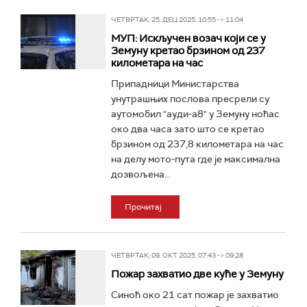
ЧЕТВРТАК, 25. ДЕЦ 2025, 10:55 -> 11:04
МУП: Искључен возач који се у
Земуну кретао брзином од 237
километара на час
Припадници Министарства
унутрашњих послова пресрели су
аутомобил "ауди-а8" у Земуну ноћас
око два часа зато што се кретао
брзином од 237,8 километара на час
на делу мото-пута где је максимална
дозвољена...
Прочитај
ЧЕТВРТАК, 09. ОКТ 2025, 07:43 -> 09:28
Пожар захватио две куће у Земуну
Синоћ око 21 сат пожар је захватио