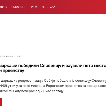
АДИО
ЕМИСИЈЕ
РТС
Остало
25, 15:20 -> 15:25
аркаши победили Словенију и заузели пето место
 првенству
шаркашка репрезентација Србије победила је селекцију Словени
4:69 у мечу за пето место на Европском првенства за кошаркаше
иком финалу вечерас од 21 час састају...