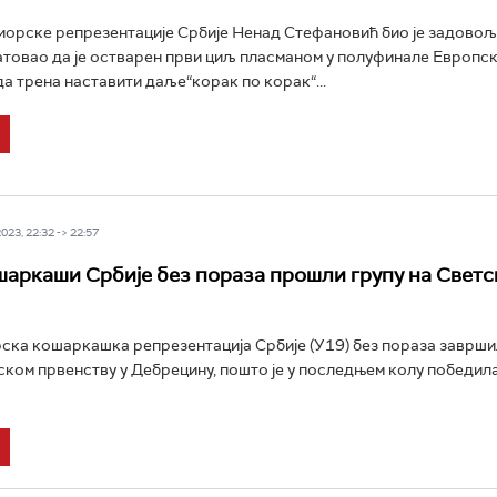
иорске репрезентације Србије Ненад Стефановић био је задовољ
атовао да је остварен први циљ пласманом у полуфинале Европс
да трена наставити даље“корак по корак“...
23, 22:32 -> 22:57
аркаши Србије без пораза прошли групу на Свет
ска кошаркашка репрезентација Србије (У19) без поразa завршил
ском првенству у Дебрецину, пошто је у последњем колу победил