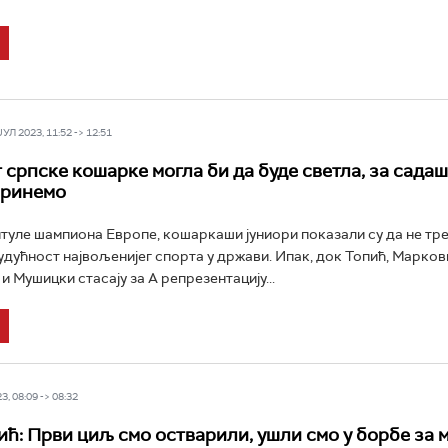
Л 2023, 11:52 -> 12:51
 српске кошарке могла би да буде светла, за сада
бринемо
туле шампиона Европе, кошаркаши јуниори показали су да не тре
удућност највољенијег спорта у држави. Ипак, док Топић, Марков
 Мушицки стасају за А репрезентацију...
3, 08:09 -> 08:32
ћ: Први циљ смо остварили, ушли смо у борбе за 