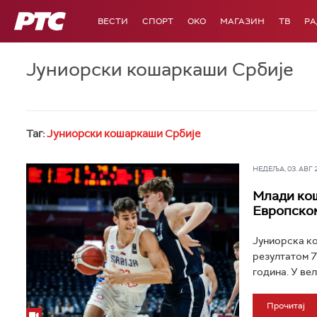
РТС
ВЕСТИ
СПОРТ
OKO
МАГАЗИН
ТВ
Р
Јуниорски кошаркаши Србије
Таг:
Јуниорски кошаркаши Србије
НЕДЕЉА, 03. АВГ 20
Млади кош
Европском
Јуниорска ко
резултатом 7
година. У вел
Прочитај