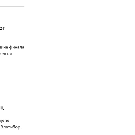
ог
мине финала
иректан
ац
ојеће
 Златибор,