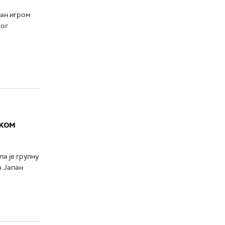
ан игром
ког
ском
а je групну
а Јапан