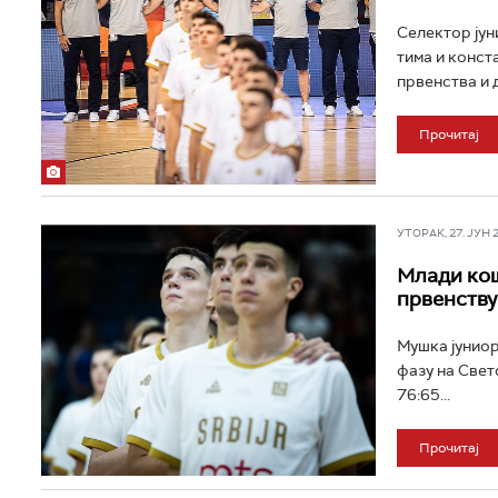
Селектор јун
тима и конст
првенства и 
Прочитај
УТОРАК, 27. ЈУН 20
Млади кош
првенству
Мушка јуниор
фазу на Свет
76:65...
Прочитај