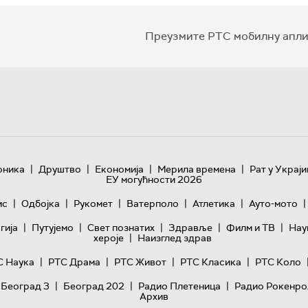
Преузмите РТС мобилну апли
|
|
|
|
оника
Друштво
Економија
Мерила времена
Рат у Украји
ЕУ могућности 2026
|
|
|
|
|
|
ис
Одбојка
Рукомет
Ватерполо
Атлетика
Ауто-мото
|
|
|
|
|
гијa
Путујемо
Свет познатих
Здравље
Филм и ТВ
Нау
|
хероје
Наизглед здрав
|
|
|
|
С Наука
РТС Драма
РТС Живот
РТС Класика
РТС Коло
|
|
|
 Београд 3
Београд 202
Радио Плетеница
Радио Рокенро
Архив