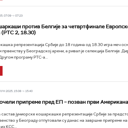
5, 07:09 -> 07:23
аркаши против Белгије за четвртфинале Европск
(РТС 2, 18.30)
ашка репрезентација Србије до 18 година од 18.30 игра меч ос
 првенству у Београдској арени, а ривал је селекција Белгије. Д
Другом програму РТС-а...
Н 2025, 15:08 -> 15:40
очели припреме пред ЕП – позван први Американ
 састав јуниорске кошаркашке репрезентације Србије за предст
енство у Београду отпутовали су данас на завршне припреме на
из КСС...