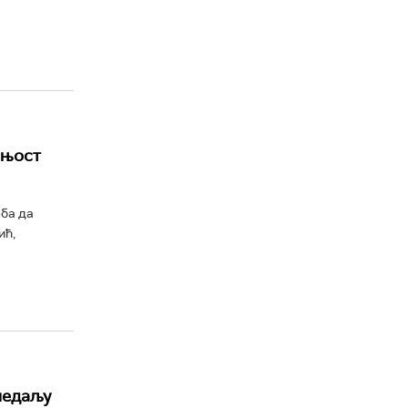
шњост
ба да
ић,
медаљу