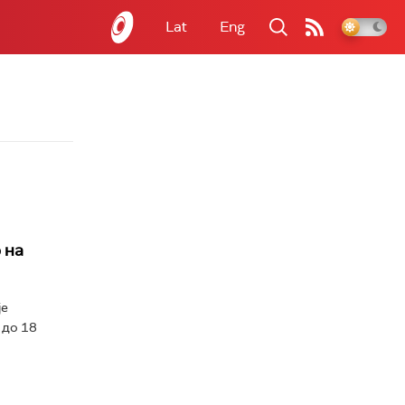
Lat
Eng
 на
је
 до 18