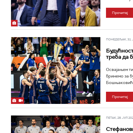
Прочитај
ПОНЕДЕЉАК, 31. ЈУ
Будућност
треба да 
Освајањем ти
бринемо за б
Бошњаковић и
Прочитај
ПЕТАК, 28. ЈУЛ 202
Стефанови