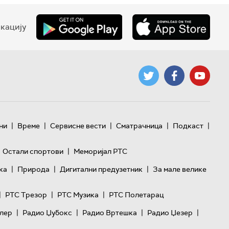
кацију
|
|
|
|
|
ни
Време
Сервисне вести
Сматрачница
Подкаст
|
Остали спортови
Меморијал РТС
|
|
|
ка
Природа
Дигитални предузетник
За мале велике
|
|
|
РТС Трезор
РТС Музика
РТС Полетарац
|
|
|
|
лер
Радио Џубокс
Радио Вртешка
Радио Џезер