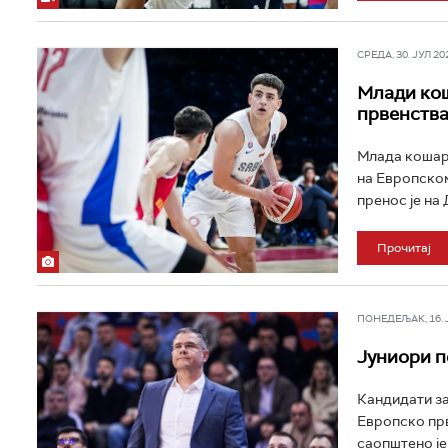
СРЕДА, 30. ЈУЛ 202
Млади кош
првенства 
Млада кошарк
на Европском
пренос је на 
Прочитај
ПОНЕДЕЉАК, 16. ЈУ
Јуниори п
Кандидати за
Европско прв
саопштено је 