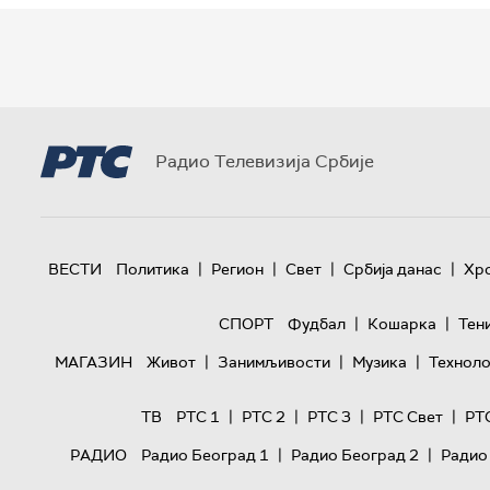
Радио Телевизија Србије
|
|
|
|
ВЕСТИ
Политика
Регион
Свет
Србија данас
Хр
|
|
СПОРТ
Фудбал
Кошарка
Тен
|
|
|
МАГАЗИН
Живот
Занимљивости
Музика
Техноло
|
|
|
|
ТВ
РТС 1
РТС 2
РТС 3
РТС Свет
РТ
|
|
РАДИО
Радио Београд 1
Радио Београд 2
Радио