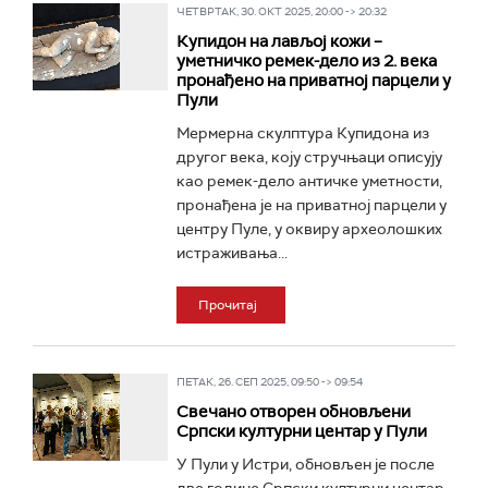
ЧЕТВРТАК, 30. ОКТ 2025, 20:00 -> 20:32
Купидон на лављој кожи –
уметничко ремек-дело из 2. века
пронађено на приватној парцели у
Пули
Мермерна скулптура Купидона из
другог века, коју стручњаци описују
као ремек-дело античке уметности,
пронађена је на приватној парцели у
центру Пуле, у оквиру археолошких
истраживања...
Прочитај
ПЕТАК, 26. СЕП 2025, 09:50 -> 09:54
Свечано отворен обновљени
Српски културни центар у Пули
У Пули у Истри, обновљен је после