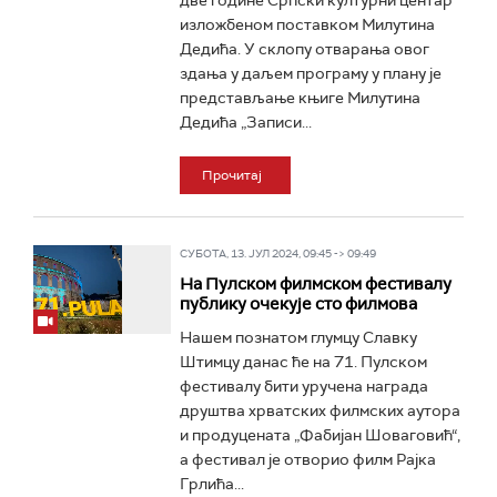
две године Српски културни центар
изложбеном поставком Милутина
Дедића. У склопу отварања овог
здања у даљем програму у плану је
представљање књиге Милутина
Дедића „Записи...
Прочитај
СУБОТА, 13. ЈУЛ 2024, 09:45 -> 09:49
На Пулском филмском фестивалу
публику очекује сто филмова
Нашем познатом глумцу Славку
Штимцу данас ће на 71. Пулском
фестивалу бити уручена награда
друштва хрватских филмских аутора
и продуцената „Фабијан Шоваговић“,
а фестивал је отворио филм Рајка
Грлића...