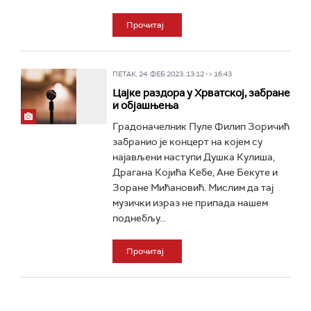
Прочитај
ПЕТАК, 24. ФЕБ 2023, 13:12 -> 16:43
Цајке раздора у Хрватској, забране
и објашњења
Градоначелник Пуле Филип Зоричић
забранио је концерт на којем су
најављени наступи Душка Кулиша,
Драгана Којића Кебе, Ане Бекуте и
Зоране Мићановић. Мислим да тај
музички израз не припада нашем
поднебљу...
Прочитај