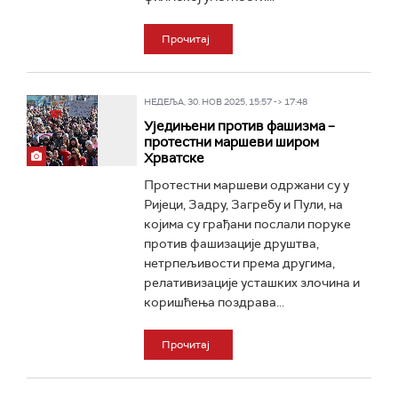
Прочитај
НЕДЕЉА, 30. НОВ 2025, 15:57 -> 17:48
Уједињени против фашизма –
протестни маршеви широм
Хрватске
Протестни маршеви одржани су у
Ријеци, Задру, Загребу и Пули, на
којима су грађани послали поруке
против фашизације друштва,
нетрпељивости према другима,
релативизације усташких злочина и
коришћења поздрава...
Прочитај