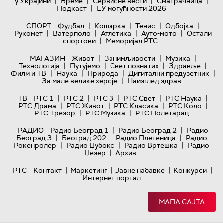
|
|
|
|
у Украјини
Време
Сервисне вести
Сматрачница
|
Подкаст
ЕУ могућности 2026
|
|
|
|
СПОРТ
Фудбал
Кошарка
Тенис
Одбојка
|
|
|
|
Рукомет
Ватерполо
Атлетика
Ауто-мото
Остали
|
спортови
Меморијал РТС
|
|
|
МАГАЗИН
Живот
Занимљивости
Музика
|
|
|
|
Технологијa
Путујемо
Свет познатих
Здравље
|
|
|
|
Филм и ТВ
Наука
Природа
Дигитални предузетник
|
За мале велике хероје
Наизглед здрав
|
|
|
|
|
ТВ
РТС 1
РТС 2
РТС 3
РТС Свет
РТС Наука
|
|
|
|
РТС Драма
РТС Живот
РТС Класика
РТС Коло
|
|
РТС Трезор
РТС Музика
РТС Полетарац
|
|
РАДИО
Радио Београд 1
Радио Београд 2
Радио
|
|
|
Београд 3
Београд 202
Радио Плетеница
Радио
|
|
|
Рокенролер
Радио Џубокс
Радио Вртешка
Радио
|
Џезер
Архив
|
|
|
|
РТС
Контакт
Маркетинг
Јавне набавке
Конкурси
Интернет портал
МАПА САЈТА