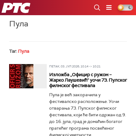
РТС
Пула
Таг:
Пула
ПЕТАК, 03. ЈУЛ 2026, 10:14 -> 10:21
Изложба „Официр с ружом –
Жарко Лаушевић“ уочи 73. Пулског
филмског фестивала
Пула је већ закорачила у
фестивалско расположење. Уочи
отварања 73. Пулског филмског
фестивала, који ће бити одржан од 9.
до 16. јула, град је домаћин богатог
пратећег програма посвећеног
филмској уметности...