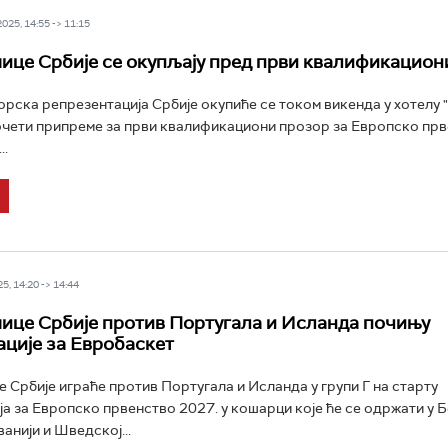
25, 14:55 -> 11:15
це Србије се окупљају пред први квалификацион
рска репрезентација Србије окупиће се током викенда у хотелу 
очети припреме за први квалификациони прозор за Европско пр
..
5, 14:20 -> 14:44
це Србије против Португала и Исланда почињу
ције за Евробаскет
Србије играће против Португала и Исланда у групи Г на старту
а за Европско првенство 2027. у кошарци које ће се одржати у Бе
анији и Шведској...