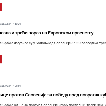
25, 16:54 -> 19:26
исала и трећи пораз на Европском првенству
Србије изгубиле су у Болоњи од Словеније 84:69 последњи, трећ
.
25, 08:54 -> 08:59
це против Словеније за победу пред повратак ку
Србије од 17.30 против Словеније играју последњи, трећи меч н