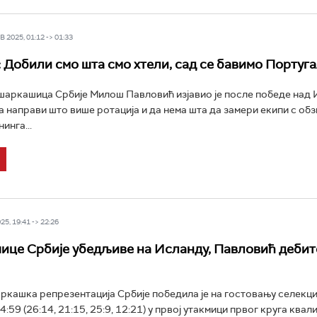
 2025, 01:12 -> 01:33
 Добили смо шта смо хтели, сад се бавимо Португ
шаркашица Србије Милош Павловић изјавио је после победе над
да направи што више ротација и да нема шта да замери екипи с об
инга...
5, 19:41 -> 22:26
це Србије убедљиве на Исланду, Павловић дебит
кашка репрезентација Србије победила је на гостовању селекци
:59 (26:14, 21:15, 25:9, 12:21) у првој утакмици првог круга квал