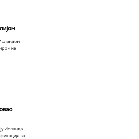
алијом
 Исландом
зиром на
овао
ју Исланда
ификација за