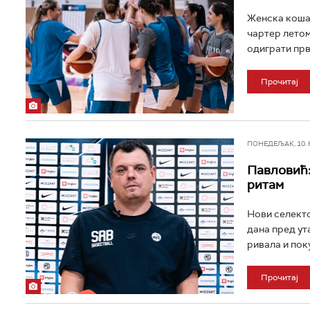
Женска кошар
чартер летом
одиграти прв
Прочитај
ПОНЕДЕЉАК, 10. НО
Павловић:
ритам
Нови селекто
дана пред ут
ривала и поку
Прочитај