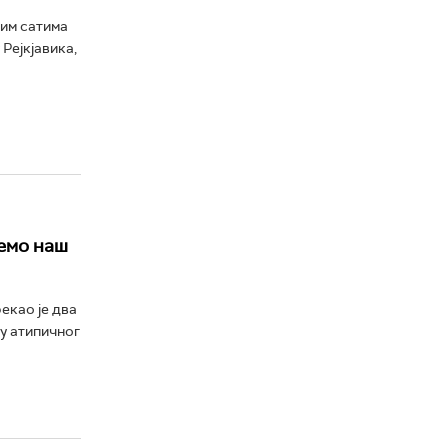
ним сатима
Рејкјавика,
немо наш
екао је два
у атипичног