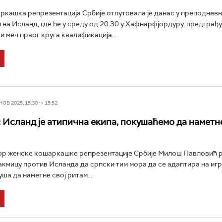
кашка репрезентација Србије отпутовала је данас у преподнев
 на Исланд, где ће у среду од 20.30 у Хафнарфјордуру, предграђу 
и меч првог круга квалификација...
В 2025, 15:30 -> 15:52
 Исланд је атипична екипа, покушаћемо да намет
р женске кошаркашке репрезентације Србије Милош Павловић р
акмицу против Исланда да српски тим мора да се адаптира на игр
ша да наметне свој ритам...