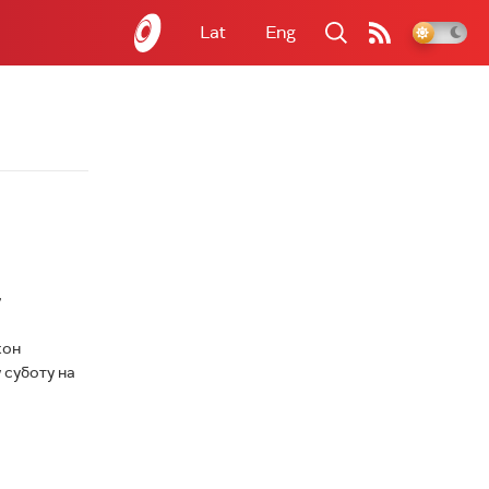
Lat
Eng
кон
 суботу на