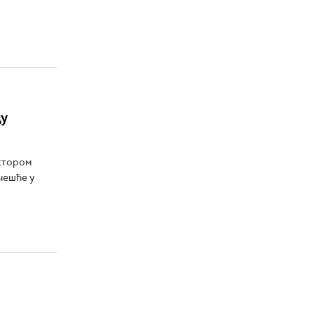
у
ктором
чешће у