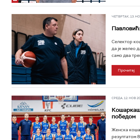
ЧЕТВРТАК, 13. НОВ
Павловић:
Селектор ко
да је желео 
само два трен
Прочитај
СРЕДА, 12. НОВ 202
Кошаркаши
победом
Женска кошар
резултатом 84