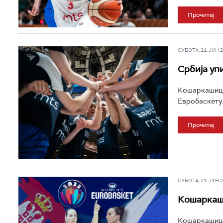
Прочитај
СУБОТА, 21. ЈУН 20
Србија уп
Кошаркашице 
Евробаскету..
Прочитај
СУБОТА, 21. ЈУН 20
Кошаркаши
Кошаркашице 