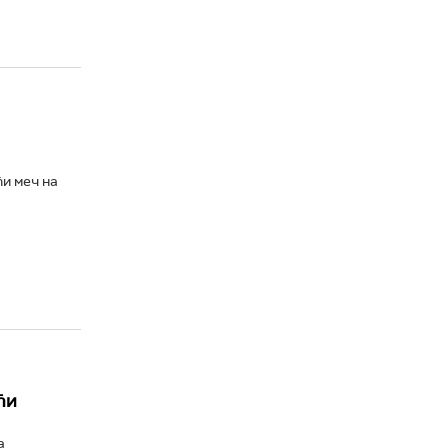
и меч на
ћи
а