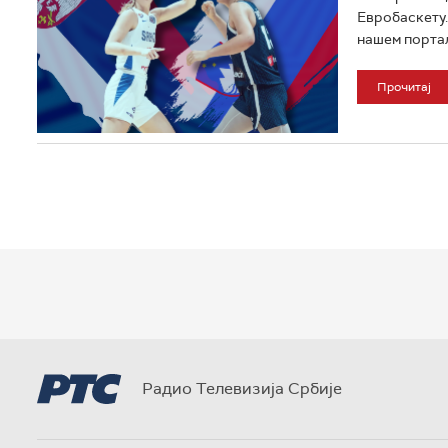
Евробаскету.
нашем порталу
Прочитај
Радио Телевизија Србије