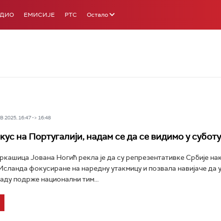
АДИО
ЕМИСИЈЕ
РТС
Остало
 2025, 16:47 -> 16:48
ус на Португалији, надам се да се видимо у суботу
кашица Јована Ногић рекла је да су репрезентативке Србије на
Исланда фокусиране на наредну утакмицу и позвала навијаче да у
ду подрже национални тим...