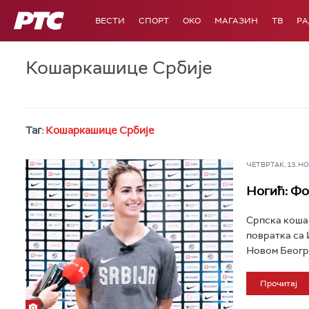
РТС
ВЕСТИ
СПОРТ
OKO
МАГАЗИН
ТВ
Р
Кошаркашице Србије
Таг:
Кошаркашице Србије
ЧЕТВРТАК, 13. НОВ
Ногић: Фок
Српска кошар
повратка са 
Новом Београ
Прочитај