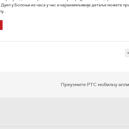
 Дуел у Болоњи из часа у час и најзанимљивије детаље можете пр
...
Преузмите РТС мобилну апли