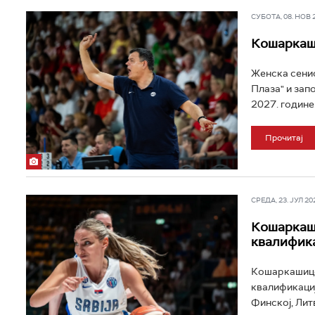
СУБОТА, 08. НОВ 20
Кошаркаши
Женска сенио
Плаза" и зап
2027. године.
Прочитај
СРЕДА, 23. ЈУЛ 202
Кошаркаши
квалифика
Кошаркашице 
квалификациј
Финској, Литв