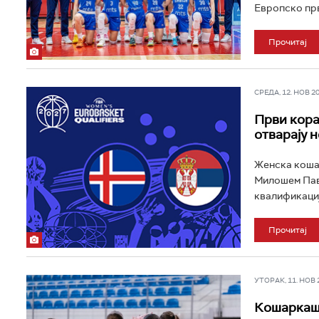
Европско прв
Прочитај
СРЕДА, 12. НОВ 202
Први кора
отварају 
Женска кошар
Милошем Пав
квалификациј
Прочитај
УТОРАК, 11. НОВ 20
Кошаркаши