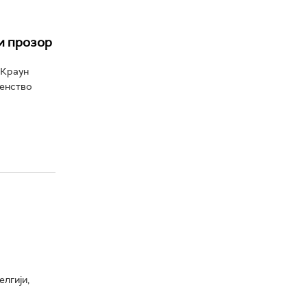
и прозор
"Краун
венство
лгији,