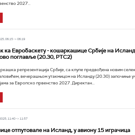
енство 2027...
5, 06:15 -> 06:19
к ка Евробаскету - кошаркашице Србије на Исланд
ново поглавље (20.30, РТС2)
кашка репрезентација Србије, са клупе предвођена новим селе
ловићем, вечерашњом утакмицом на Исланду (20.30) започиње у
ама за Европско првенство 2027. Директан...
25, 11:40 -> 11:57
це отпутовале на Исланд, у авиону 15 играчица