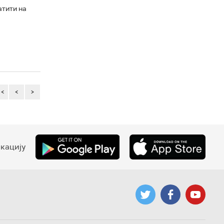
атити на
<<
<
>
кацију