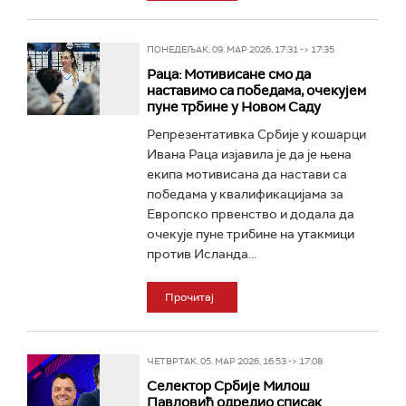
ПОНЕДЕЉАК, 09. МАР 2026, 17:31 -> 17:35
Раца: Мотивисане смо да
наставимо са победама, очекујем
пуне трбине у Новом Саду
Репрезентативка Србије у кошарци
Ивана Раца изјавила је да је њена
екипа мотивисана да настави са
победама у квалификацијама за
Европско првенство и додала да
очекује пуне трибине на утакмици
против Исланда...
Прочитај
ЧЕТВРТАК, 05. МАР 2026, 16:53 -> 17:08
Селектор Србије Милош
Павловић одредио списак