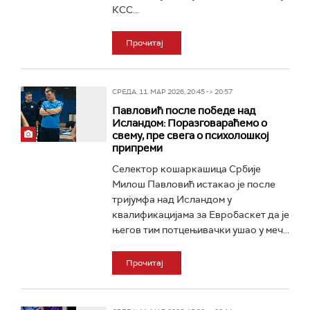
КСС...
Прочитај
СРЕДА, 11. МАР 2026, 20:45 -> 20:57
Павловић после победе над
Исландом: Поразговараћемо о
свему, пре свега о психолошкој
припреми
Селектор кошаркашица Србије
Милош Павловић истакао је после
тријумфа над Исландом у
квалификацијама за Евробаскет да је
његов тим потцењивачки ушао у меч...
Прочитај