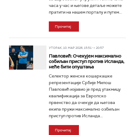
часа у час и његове детаље можете
пратити на нашем порталу и путем...
Прочитај
УТОРАК, 10. МАР 2026, 15:51 -> 20:57
Павловић: Очекујем максимално
озбиљан приступ против Исланда,
неће бити опуштања
Селектор женске кошаркашке
репрезентације Србије Милош
Павловић изјавио је пред утакмицу
квалификација за Европско
првенство да очекује да његова
екипа пружи максимално озбиљан
приступ против Исланда...
Прочитај