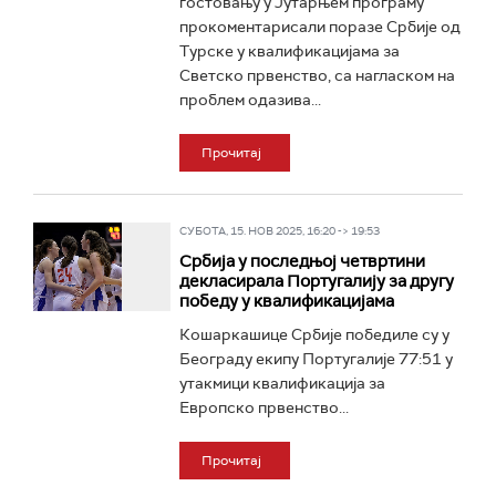
гостовању у Јутарњем програму
прокоментарисали поразе Србије од
Турске у квалификацијама за
Светско првенство, са нагласком на
проблем одазива...
Прочитај
СУБОТА, 15. НОВ 2025, 16:20 -> 19:53
Србија у последњој четвртини
декласирала Португалију за другу
победу у квалификацијама
Кошаркашице Србије победиле су у
Београду екипу Португалије 77:51 у
утакмици квалификација за
Европско првенство...
Прочитај