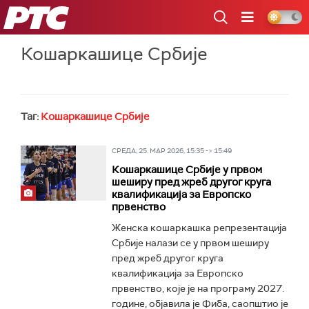
РТС
Кошаркашице Србије
Таг:
Кошаркашице Србије
СРЕДА, 25. МАР 2026, 15:35 -> 15:49
Кошаркашице Србије у првом
шеширу пред жреб другог круга
квалификација за Европско
првенство
Женска кошаркашка репрезентација
Србије налази се у првом шеширу
пред жреб другог круга
квалификација за Европско
првенство, које је на програму 2027.
године, објавила је Фиба, саопштио је