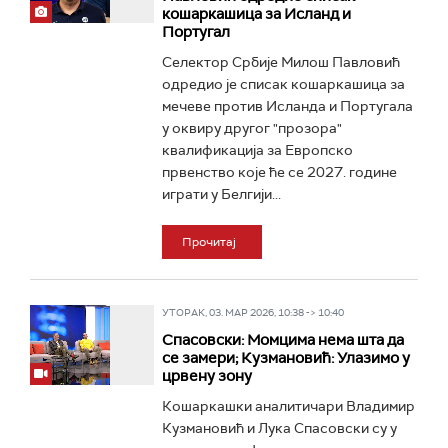
кошаркашица за Исланд и
Португал
Селектор Србије Милош Павловић
одредио је списак кошаркашица за
мечеве против Исланда и Португала
у оквиру другог "прозора"
квалификација за Европско
првенство које ће се 2027. године
играти у Белгији...
Прочитај
УТОРАК, 03. МАР 2026, 10:38 -> 10:40
Спасовски: Момцима нема шта да
се замери; Кузмановић: Улазимо у
црвену зону
Кошаркашки аналитичари Владимир
Кузмановић и Лука Спасовски су у