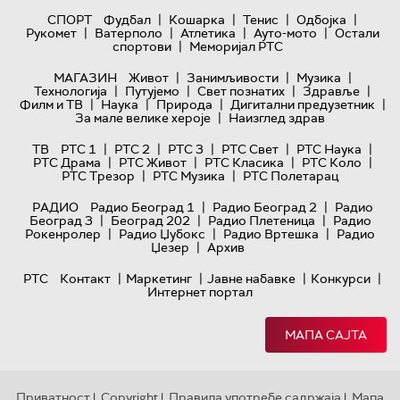
|
|
|
|
СПОРТ
Фудбал
Кошарка
Тенис
Одбојка
|
|
|
|
Рукомет
Ватерполо
Атлетика
Ауто-мото
Остали
|
спортови
Меморијал РТС
|
|
|
МАГАЗИН
Живот
Занимљивости
Музика
|
|
|
|
Технологијa
Путујемо
Свет познатих
Здравље
|
|
|
|
Филм и ТВ
Наука
Природа
Дигитални предузетник
|
За мале велике хероје
Наизглед здрав
|
|
|
|
|
ТВ
РТС 1
РТС 2
РТС 3
РТС Свет
РТС Наука
|
|
|
|
РТС Драма
РТС Живот
РТС Класика
РТС Коло
|
|
РТС Трезор
РТС Музика
РТС Полетарац
|
|
РАДИО
Радио Београд 1
Радио Београд 2
Радио
|
|
|
Београд 3
Београд 202
Радио Плетеница
Радио
|
|
|
Рокенролер
Радио Џубокс
Радио Вртешка
Радио
|
Џезер
Архив
|
|
|
|
РТС
Контакт
Маркетинг
Јавне набавке
Конкурси
Интернет портал
МАПА САЈТА
Приватност
Copyright
Правила употребе садржаја
Мапа
|
|
|