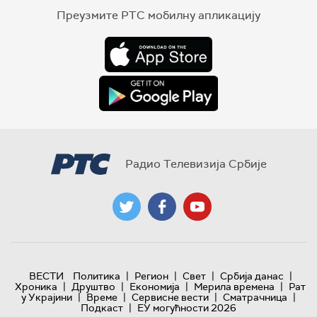
Преузмите РТС мобилну апликацију
Радио Телевизија Србије
|
|
|
|
ВЕСТИ
Политика
Регион
Свет
Србија данас
|
|
|
|
Хроника
Друштво
Економија
Мерила времена
Рат
|
|
|
|
у Украјини
Време
Сервисне вести
Сматрачница
|
Подкаст
ЕУ могућности 2026