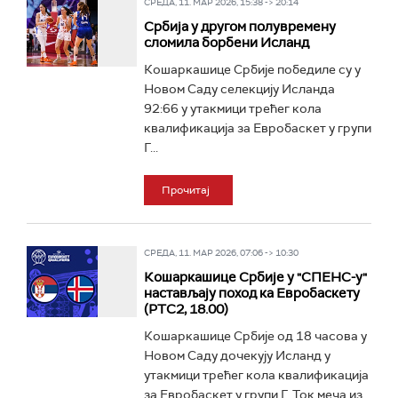
СРЕДА, 11. МАР 2026, 15:38 -> 20:14
Србија у другом полувремену
сломила борбени Исланд
Кошаркашице Србије победиле су у
Новом Саду селекцију Исланда
92:66 у утакмици трећег кола
квалификација за Евробаскет у групи
Г...
Прочитај
СРЕДА, 11. МАР 2026, 07:06 -> 10:30
Кошаркашице Србије у "СПЕНС-у"
настављају поход ка Евробаскету
(РТС2, 18.00)
Кошаркашице Србије од 18 часова у
Новом Саду дочекују Исланд у
утакмици трећег кола квалификација
за Евробаскет у групи Г. Ток меча из