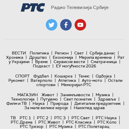
Радио Телевизија Србије
|
|
|
|
ВЕСТИ
Политика
Регион
Свет
Србија данас
|
|
|
|
Хроника
Друштво
Економија
Мерила времена
Рат
|
|
|
|
у Украјини
Време
Сервисне вести
Сматрачница
|
Подкаст
ЕУ могућности 2026
|
|
|
|
СПОРТ
Фудбал
Кошарка
Тенис
Одбојка
|
|
|
|
Рукомет
Ватерполо
Атлетика
Ауто-мото
Остали
|
спортови
Меморијал РТС
|
|
|
МАГАЗИН
Живот
Занимљивости
Музика
|
|
|
|
Технологијa
Путујемо
Свет познатих
Здравље
|
|
|
|
Филм и ТВ
Наука
Природа
Дигитални предузетник
|
За мале велике хероје
Наизглед здрав
|
|
|
|
|
ТВ
РТС 1
РТС 2
РТС 3
РТС Свет
РТС Наука
|
|
|
|
РТС Драма
РТС Живот
РТС Класика
РТС Коло
|
|
РТС Трезор
РТС Музика
РТС Полетарац