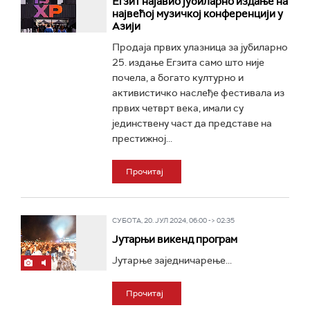
Егзит најавио јубиларно издање на
највећој музичкој конференцији у
Азији
Продаја првих улазница за јубиларно
25. издање Егзита само што није
почела, а богато културно и
активистичко наслеђе фестивала из
првих четврт века, имали су
јединствену част да представе на
престижној...
Прочитај
СУБОТА, 20. ЈУЛ 2024, 06:00 -> 02:35
Јутарњи викенд програм
Јутарње заједничарење...
Прочитај