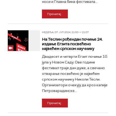
носи и Главна бина фестивала...
Прочитај
НЕДЕЉА, 07. ЈУЛ 2024, 21:00 -> 21:07
На Теслин рођендан почиње 24.
издање Егзита посвећено
највећем српском научнику
Двадесет и четврти Егзит почиње 10.
јула у Новом Саду. Ове године
фестивал траје дан дуже, а свечано
отварање посвећено је највећем
српском научнику Николи Тесли.
Организатори очекују да кроз капије
Петроварадинске...
Прочитај