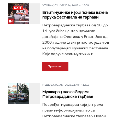
УТОРАК, 02. ЈУЛ 2024, 14:02 -> 15:09
Егзит: музичке и још понека важна
порука фестивала на тврђави
Петроварадинска тврђава од 10. до
14. јула биће центар музичких
догађаја на Фестивалу Егзит. Још од
2000. године Егзит је постао један од
најпопуларнијих музичких фестивала.
Које поруке осим музичких и...
Прочитај
НЕДЕЉА, 09. ЈУЛ 2023, 11:45 -> 12:18
Мушкарац пао са бедема
Петроварадинске тврђаве
Повређен мушкарац који је, према
првим информацијама, пао са
Петроварадинске тврђаве у Новом