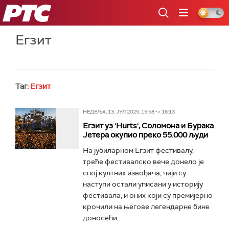
РТС
Егзит
Таг:
Егзит
НЕДЕЉА, 13. ЈУЛ 2025, 15:58 -> 16:13
Егзит уз 'Hurts', Соломона и Бурака
Јетера окупио преко 55.000 људи
На јубиларном Егзит фестивалу,
треће фестивалско вече донело је
спој култних извођача, чији су
наступи остали уписани у историју
фестивала, и оних који су премијерно
крочили на његове легендарне бине
доносећи...