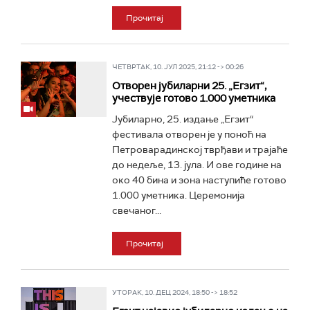
Прочитај
ЧЕТВРТАК, 10. ЈУЛ 2025, 21:12 -> 00:26
Отворен јубиларни 25. „Егзит“,
учествује готово 1.000 уметника
Јубиларно, 25. издање „Егзит“
фестивала отворен је у поноћ на
Петроварадинској тврђави и трајаће
до недеље, 13. јула. И ове године на
око 40 бина и зона наступиће готово
1.000 уметника. Церемонија
свечаног...
Прочитај
УТОРАК, 10. ДЕЦ 2024, 18:50 -> 18:52