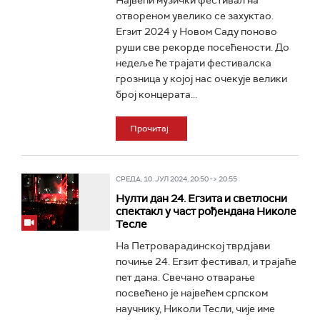
Највећи музички фестивал на
отвореном увелико се захуктао.
Егзит 2024 у Новом Саду поново
руши све рекорде посећености. До
недеље ће трајати фестивалска
грозница у којој нас очекује велики
број концерата...
Прочитај
СРЕДА, 10. ЈУЛ 2024, 20:50 -> 20:55
Нулти дан 24. Егзита и светлосни
спектакл у част рођендана Николе
Тесле
На Петроварадинској тврдјави
почиње 24. Егзит фестивал, и трајаће
пет дана. Свечано отварање
посвећено је највећем српском
научнику, Николи Тесли, чије име