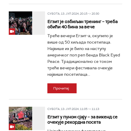
СУБОТА, 13. ЈУЛ 2024, 20:15 -> 20:30
Егзит је озбиљан тренинг – треба
обићи 40 бина за вече
Треће вечери Егзит-а, окупило је
више од 50 хиљада посетилаца.
Највише их је било на наступу
америчког поп реп бенда Black Eyed
Peace. Традиционално се током
треће вечери фестивала очекује
највише посетилаца...
Прочитај
СУБОТА, 13. ЈУЛ 2024, 11:05 -> 11:13
Егзит у пуном сјају – за викенд се
очекује рекордна посета