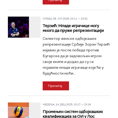
Прочитај
СРЕДА, 08. ЈУЛ 2026, 23:11 -> 23:32
Терзић: Младе играчице могу
много да пруже репрезентацији
Селектор женске одбојкашке
репрезентације Србије Зоран Терзић
изјавио је после победе против
Бугарске да је задовољан игром
своје екипе и додао да су се
појавиле младе играчице које ће у
будућности моћи...
Прочитај
НЕДЕЉА, 14. ДЕЦ 2025, 15:17 -> 15:18
Промењен систем одбојкашких
квалификација за ОИ у Лос