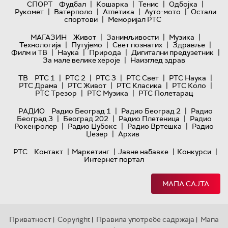
|
|
|
|
СПОРТ
Фудбал
Кошарка
Тенис
Одбојка
|
|
|
|
Рукомет
Ватерполо
Атлетика
Ауто-мото
Остали
|
спортови
Меморијал РТС
|
|
|
МАГАЗИН
Живот
Занимљивости
Музика
|
|
|
|
Технологијa
Путујемо
Свет познатих
Здравље
|
|
|
|
Филм и ТВ
Наука
Природа
Дигитални предузетник
|
За мале велике хероје
Наизглед здрав
|
|
|
|
|
ТВ
РТС 1
РТС 2
РТС 3
РТС Свет
РТС Наука
|
|
|
|
РТС Драма
РТС Живот
РТС Класика
РТС Коло
|
|
РТС Трезор
РТС Музика
РТС Полетарац
|
|
РАДИО
Радио Београд 1
Радио Београд 2
Радио
|
|
|
Београд 3
Београд 202
Радио Плетеница
Радио
|
|
|
Рокенролер
Радио Џубокс
Радио Вртешка
Радио
|
Џезер
Архив
|
|
|
|
РТС
Контакт
Маркетинг
Јавне набавке
Конкурси
Интернет портал
МАПА САЈТА
Приватност
Copyright
Правила употребе садржаја
Мапа
|
|
|