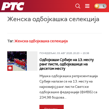
РТС
Женска одбојкашка селекција
Таг:
Женска одбојкашка селекција
ПОНЕДЕЉАК, 03. АВГ 2026, 20:20 -> 20:38
Одбојкаши Србије на 13. месту
ранг листе, одбојкашице на
десетом месту
Мушка одбојкашка репрезентација
Србије налази се на 13. месту на
најновијој ранг листи Светске
одбојкашке федерације (ФИВБ) са
234,98 бодова...