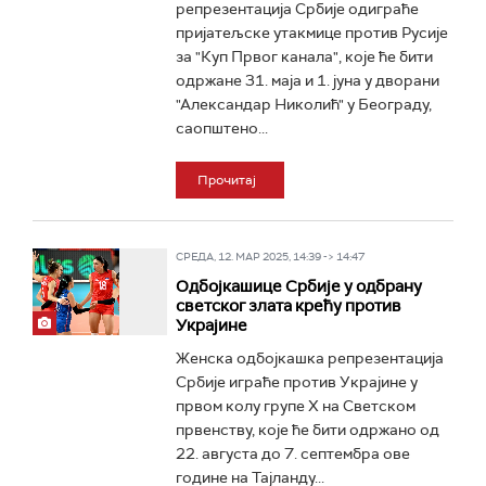
репрезентација Србије одиграће
пријатељске утакмице против Русије
за "Куп Првог канала", које ће бити
одржане 31. маја и 1. јуна у дворани
"Александар Николић" у Београду,
саопштено...
Прочитај
СРЕДА, 12. МАР 2025, 14:39 -> 14:47
Одбојкашице Србије у одбрану
светског злата крећу против
Украјине
Женска одбојкашка репрезентација
Србије играће против Украјине у
првом колу групе Х на Светском
првенству, које ће бити одржано од
22. августа до 7. септембра ове
године на Тајланду...