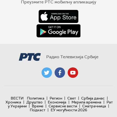
Преузмите РТС мобилну апликацију
Радио Телевизија Србије
|
|
|
|
ВЕСТИ
Политика
Регион
Свет
Србија данас
|
|
|
|
Хроника
Друштво
Економија
Мерила времена
Рат
|
|
|
|
у Украјини
Време
Сервисне вести
Сматрачница
|
Подкаст
ЕУ могућности 2026