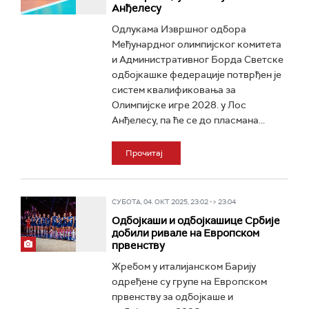
Анђелесу
Одлукама Извршног одбора
Међунардног олимпијског комитета
и Административног Борда Светске
одбојкашке федерације потврђен је
систем квалификовања за
Олимпијске игре 2028. у Лос
Анђелесу, па ће се до пласмана...
Прочитај
СУБОТА, 04. ОКТ 2025, 23:02 -> 23:04
Одбојкаши и одбојкашице Србије
добили ривале на Европском
првенству
Жребом у италијанском Барију
одређене су групе на Европском
првенству за одбојкаше и