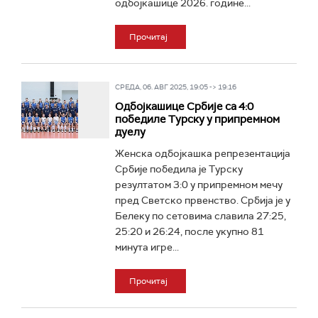
одбојкашице 2026. године...
Прочитај
СРЕДА, 06. АВГ 2025, 19:05 -> 19:16
Одбојкашице Србије са 4:0
победиле Турску у припремном
дуелу
Женска одбојкашка репрезентација
Србије победила је Турску
резултатом 3:0 у припремном мечу
пред Светско првенство. Србија је у
Белеку по сетовима славила 27:25,
25:20 и 26:24, после укупно 81
минута игре...
Прочитај