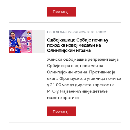
Прочитај
ПОНЕДЕЉАК, 29. ЈУЛ 2024, 08:00 -> 20:32
Одбојкашице Србије почињу
поход ка новој медаљи на
Олимпијским играма
Женска одбојкашка репрезентација
Србије игра свој први меч на
Олимпијским играма. Противник је
екипа Француске, а утакмица почиње
у 21.00 час уз директан пренос на
РТС-у. Најзанимљивије детаље
можете пратити...
Прочитај