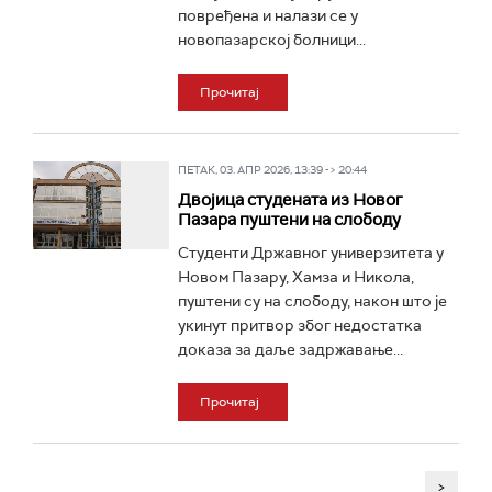
повређена и налази се у
новопазарској болници...
Прочитај
ПЕТАК, 03. АПР 2026, 13:39 -> 20:44
Двојица студената из Новог
Пазара пуштени на слободу
Студенти Државног универзитета у
Новом Пазару, Хамза и Никола,
пуштени су на слободу, након што је
укинут притвор због недостатка
доказа за даље задржавање...
Прочитај
>