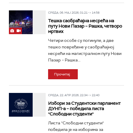
СРЕДА, 06. МАЈ 2026, 01:21 -> 14:58
Тешка саобраћајна несрећа на
путу Нови Пазар – Рашка, четворо
мртвих
Четири особе су погинуле, а две
тешко повређене у саобраћајној
несрећи на магистралном путу Нови
Пазар – Рашка...
Прочитај
СРЕДА, 22. АПР 2026, 22:34 -> 22:40
Избори за Студентски парламент
ДУНП-а – победила листа
"Слободни студенти"
Листа "Слободни студенти"
победила је на изборима за