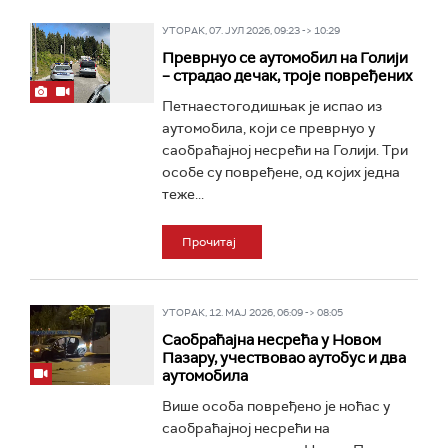
УТОРАК, 07. ЈУЛ 2026, 09:23 -> 10:29
Преврнуо се аутомобил на Голији
– страдао дечак, троје повређених
Петнаестогодишњак је испао из
аутомобила, који се преврнуо у
саобраћајној несрећи на Голији. Три
особе су повређене, од којих једна
теже...
Прочитај
УТОРАК, 12. МАЈ 2026, 06:09 -> 08:05
Саобраћајна несрећа у Новом
Пазару, учествовао аутобус и два
аутомобила
Више особа повређено је ноћас у
саобраћајној несрећи на