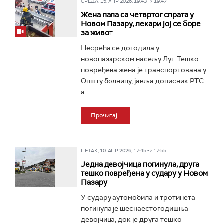
СРЕДА, 15. АПР 2026, 19:43 -> 19:47
Жена пала са четвртог спрата у
Новом Пазару, лекари јој се боре
за живот
Несрећа се догодила у
новопазарском насељу Луг. Тешко
повређена жена је транспортована у
Општу болницу, јавља дописник РТС-
а...
Прочитај
ПЕТАК, 10. АПР 2026, 17:45 -> 17:55
Једна девојчица погинула, друга
тешко повређена у судару у Новом
Пазару
У судару аутомобила и тротинета
погинула је шеснаестогодишња
девојчица, док је друга тешко