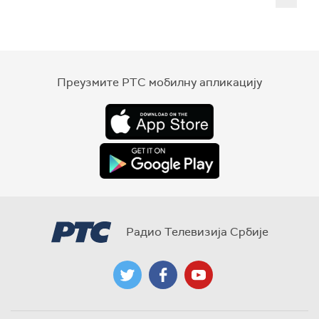
Преузмите РТС мобилну апликацију
Радио Телевизија Србије