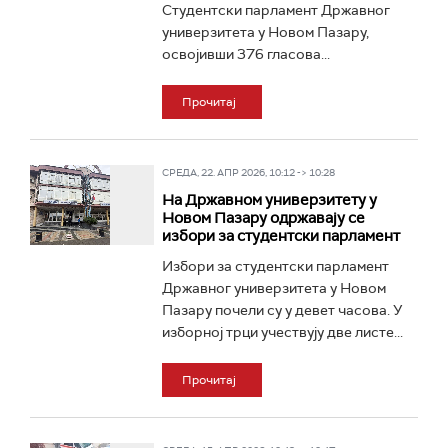
Студентски парламент Државног
универзитета у Новом Пазару,
освојивши 376 гласова...
Прочитај
СРЕДА, 22. АПР 2026, 10:12 -> 10:28
На Државном универзитету у
Новом Пазару одржавају се
избори за студентски парламент
Избори за студентски парламент
Државног универзитета у Новом
Пазару почели су у девет часова. У
изборној трци учествују две листе...
Прочитај