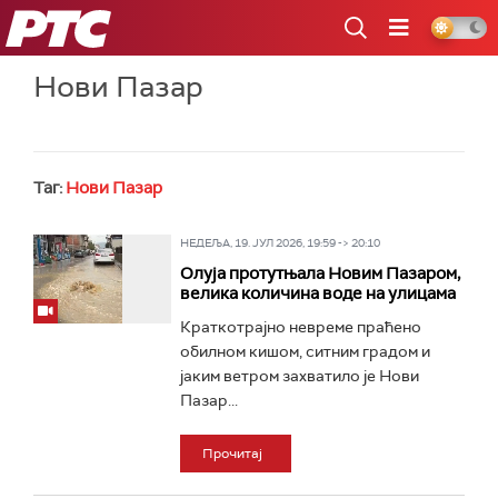
РТС
Нови Пазар
Таг:
Нови Пазар
НЕДЕЉА, 19. ЈУЛ 2026, 19:59 -> 20:10
Олуја протутњала Новим Пазаром,
велика количина воде на улицама
Краткотрајно невреме праћено
обилном кишом, ситним градом и
јаким ветром захватило је Нови
Пазар...
Прочитај