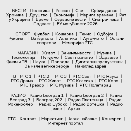
|
|
|
|
ВЕСТИ
Политика
Регион
Свет
Србија данас
|
|
|
|
Хроника
Друштво
Економија
Мерила времена
Рат
|
|
|
|
у Украјини
Време
Сервисне вести
Сматрачница
|
Подкаст
ЕУ могућности 2026
|
|
|
|
СПОРТ
Фудбал
Кошарка
Тенис
Одбојка
|
|
|
|
Рукомет
Ватерполо
Атлетика
Ауто-мото
Остали
|
спортови
Меморијал РТС
|
|
|
МАГАЗИН
Живот
Занимљивости
Музика
|
|
|
|
Технологијa
Путујемо
Свет познатих
Здравље
|
|
|
|
Филм и ТВ
Наука
Природа
Дигитални предузетник
|
За мале велике хероје
Наизглед здрав
|
|
|
|
|
ТВ
РТС 1
РТС 2
РТС 3
РТС Свет
РТС Наука
|
|
|
|
РТС Драма
РТС Живот
РТС Класика
РТС Коло
|
|
РТС Трезор
РТС Музика
РТС Полетарац
|
|
РАДИО
Радио Београд 1
Радио Београд 2
Радио
|
|
|
Београд 3
Београд 202
Радио Плетеница
Радио
|
|
|
Рокенролер
Радио Џубокс
Радио Вртешка
Радио
|
Џезер
Архив
|
|
|
|
РТС
Контакт
Маркетинг
Јавне набавке
Конкурси
Интернет портал