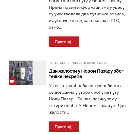
магистралном путу у Новом Пазару.
Према првим информацијама у удесу
су учествовала два путничка возила,
и аутобус који је, како сазнаје РТС,
само...
Прочитај
ЧЕТВРТАК, 07. МАЈ 2026, 05:50 -> 07:42
Дан жалости у Новом Пазару због
тешке несреће
У тешкој саобраћајној несрећи, која
се догодила у уторак ноћу на путу
Нови Пазар – Рашка, погинуле су
четири особе. У Новом Пазару је Дан
жалости...
Прочитај