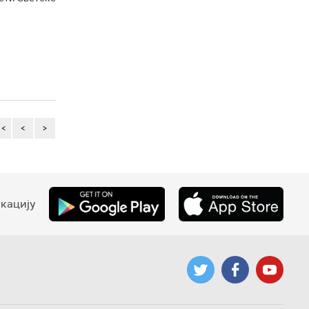
<<
<
>
кацију