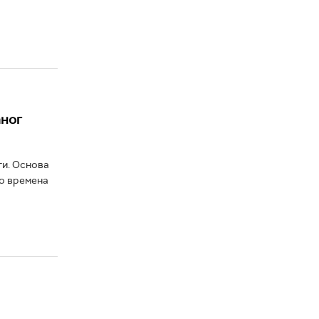
аног
ги. Основа
но времена