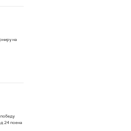
рниру на
 победу
од 24 поена