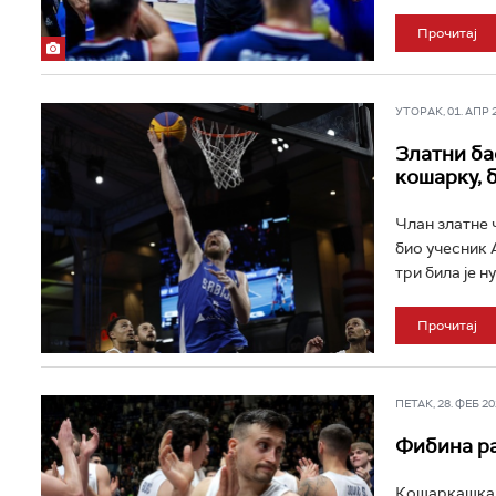
Прочитај
УТОРАК, 01. АПР 20
Златни ба
кошарку, б
Члан златне 
био учесник 
три била је н
Прочитај
ПЕТАК, 28. ФЕБ 202
Фибина ра
Кошаркашка р