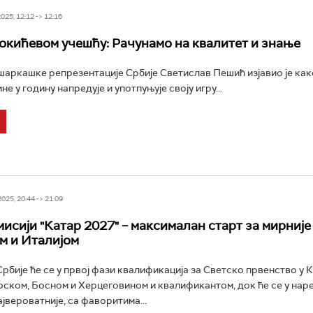
25, 12:12 -> 12:16
окићевом учешћу: Рачунамо на квалитет и знање
аркашке репрезентације Србије Светислав Пешић изјавио је ка
не у годину напредује и употпуњује своју игру...
25, 20:44 -> 21:09
мисији "Катар 2027" – максималан старт за мирније
м и Италијом
бије ће се у првој фази квалификација за Светско првенство у 
рском, Босном и Херцеговином и квалификантом, док ће се у наре
ајвероватније, са фаворитима...