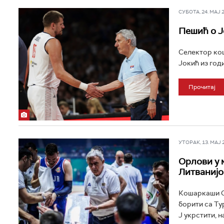
СУБОТА, 24. МАЈ 20
Пешић о Ј
Селектор кош
Јокић из годи
Прочитај
УТОРАК, 13. МАЈ 20
Орлови у 
Литванијо
Кошаркаши Ср
борити са Ту
Ј укрстити, н