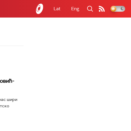
Lat
Eng
ковић-
нас шири
етско