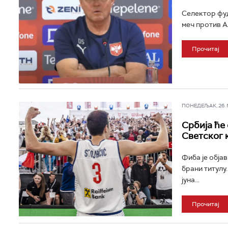
Селектор фуд
меч против Ал
Прочитај
ПОНЕДЕЉАК, 26. МА
Србија ће
Светског 
Фиба је обја
брани титулу.
јуна...
Прочитај