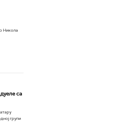
ко Никола
 дуеле са
Катару
дној групи