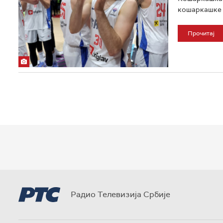
кошаркашке ф
Прочитај
Радио Телевизија Србије