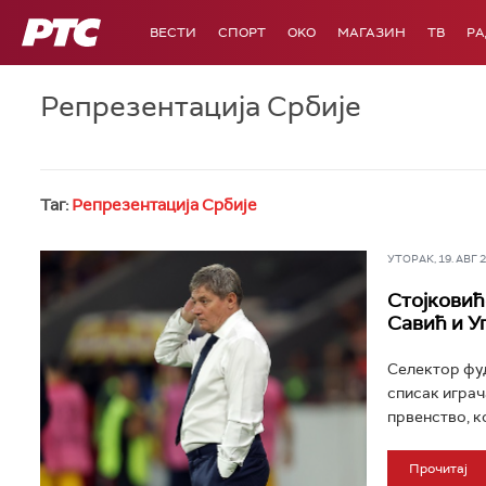
РТС
ВЕСТИ
СПОРТ
OKO
МАГАЗИН
ТВ
Р
Репрезентација Србије
Таг:
Репрезентација Србије
УТОРАК, 19. АВГ 20
Стојковић
Савић и У
Селектор фуд
списак играч
првенство, ко
Прочитај