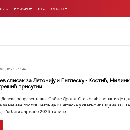
АДИО
ЕМИСИЈЕ
РТС
Остало
25, 10:27 -> 11:44
ев списак за Летонију и Енглеску - Костић, Милин
грешић присутни
балске репрезентације Србије Драган Стојковић саопштио је да
а за мечеве против Летоније и Енглеске у квалификацијама за Св
је ће бити одржано 2026. године...