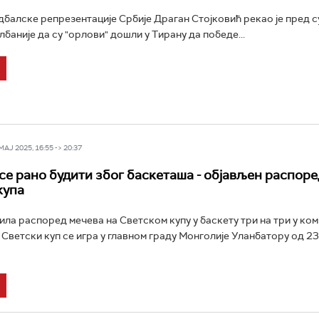
балске репрезентације Србије Драган Стојковић рекао је пред 
баније да су "орлови" дошли у Тирану да победе...
Ј 2025, 16:55 -> 20:37
 се рано будити због баскеташа - објављен распоре
купа
вила распоред мечева на Светском купу у баскету три на три у ком
 Светски куп се игра у главном граду Монголије Уланбатору од 23.