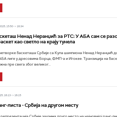
25, 15:50 -> 16:34
скеташ Ненад Неранџић за РТС: У АБА сам се раз
аскет као светло на крају тунела
четворке баскеташа Србије са Купа шампиона Ненад Неранџић д
АБА лиге у дресовима Борца, ФМП-а и Игокее. Транзиција на баск
ужна пре свега због великог...
5, 16:13 -> 16:15
нг-листа - Србија на другом месту
епрезентација Србије заузима друго место на најновијој ранг-л