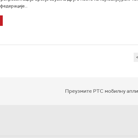
едерације...
Преузмите РТС мобилну апли