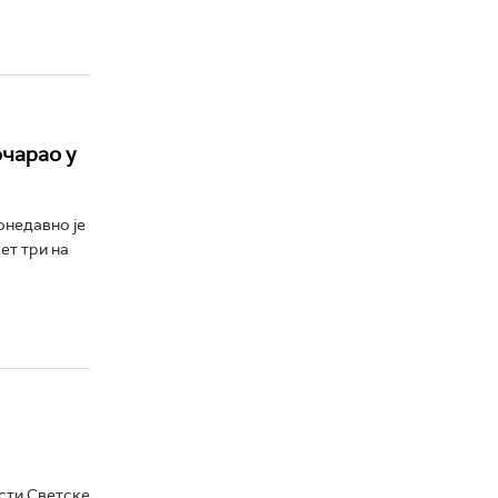
очарао у
онедавно је
ет три на
исти Светске