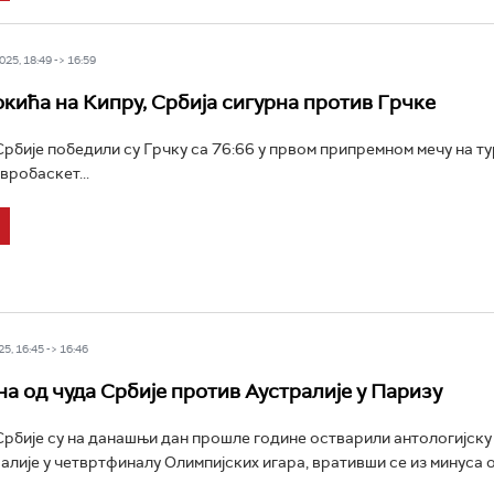
25, 18:49 -> 16:59
кића на Кипру, Србија сигурна против Грчке
бије победили су Грчку са 76:66 у првом припремном мечу на ту
вробаскет...
5, 16:45 -> 16:46
на од чуда Србије против Аустралије у Паризу
бије су на данашњи дан прошле године остварили антологијску
алије у четвртфиналу Олимпијских игара, вративши се из минуса 