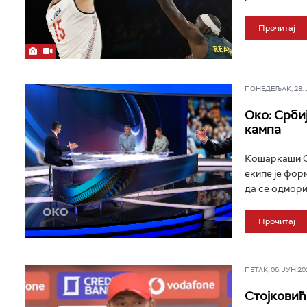
Прочитај
ПОНЕДЕЉАК, 28. ЈУ
Око: Срби
кампа
Кошаркаши Ср
екипе је фор
да се одмори
Прочитај
ПЕТАК, 06. ЈУН 202
Стојковић