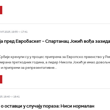
Л 2025, 19:55 -> 17:41
ја пред Евробаскет – Спартанац Јокић вођа зазид
бије кренули су у процес припрема за Европско првенство у Ри
мирана претходних година, а лидер Никола Јокић је имао довољ
 и припреми за репрезентативне...
5, 18:40 -> 18:41
 о оставци у случају пораза: Ниси нормалан