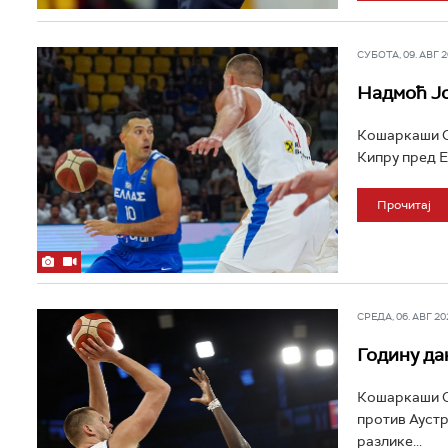
СУБОТА, 09. АВГ 20
Надмоћ Јо
Кошаркаши Ср
Кипру пред Е
Прочитај
СРЕДА, 06. АВГ 202
Годину да
Кошаркаши Ср
против Аустр
разлике...