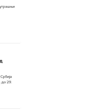
сутрашњи
д
 Србија
 до 29.